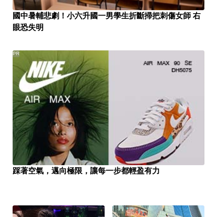
國中暑輔悲劇！小六升國一男學生折斷掃把刺傷女師 右
眼恐失明
PR
踩著空氣，邁向極限，讓每一步都輕盈有力