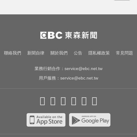
宏碁發現兆基內部管理缺失 辭任董
事長撤出經營層
中職／中信兄弟折損2重砲！張志
豪、許基宏動刀本季報銷
「白海豚」可放颱風假？蔣萬安：
聯絡我們
新聞自律
關於我們
公告
隱私權政策
常見問題
料敵從寬、禦敵從嚴
業務行銷合作：
service@ebc.net.tw
用戶服務：
service@ebc.net.tw