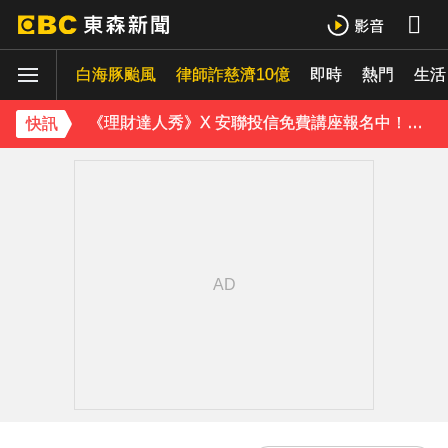
白海豚颱風逼近 氣象署：本島發陸警機率低
白海豚颱風
律師詐慈濟10億
即時
熱門
《理財達人秀》X 安聯投信免費講座報名中！搶先卡位 2027
生活
《半澤直樹》男星宣布再婚！迎新生命雙喜臨門
快訊
下載東森App，隨時掌握天下大小事！
今晚回家注意！台中清水今夜「送肉粽」路線跨彰化4鄉鎮