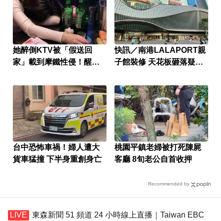
她醉倒KTV被「假送回
快訊／南港LALAPORT親
家」載到摩鐵性侵！醒來
子館裝修 天花板砸落疑釀
婚姻全毀
傷
台中恐怖車禍！婦人遭大
桃園平鎮老婦被打死陳屍
貨車猛撞 下半身重創身亡
客廳 8旬老公自首收押
Recommended by
東森新聞 51 頻道 24 小時線上直播｜Taiwan EBC