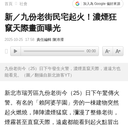
首頁
社會
加入為 Google 偏好來源
新／九份老街民宅起火！濃煙狂
竄天際畫面曝光
2025-10-25
17:58
責任編輯 陳沛瀠
00:00
九份老街今（25）日下午發生火警，濃煙直竄天際，連遠方也
能看見。（圖／翻攝自新北旅客YT）
新北市瑞芳區九份老街今（25）日下午驚傳火
警。有名的「賴阿婆芋園」旁的一棟建物突然
起火燃燒，陣陣濃煙猛竄，瀰漫了整條老街，
煙霧甚至直竄天際，遠處都能看到起火點冒出