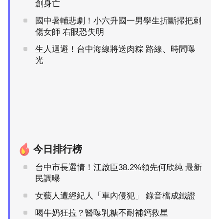
創身亡
國中暑輔悲劇！小六升國一男學生折斷掃把刺
傷女師 右眼恐失明
生人迴避！台中海線將送肉粽 路線、時間曝
光
今日排行榜
台中市長選情！江啟臣38.2%領先何欣純 最新
民調曝
女藝人遭經紀人「車內侵犯」 錄音檔成鐵證
喝牛奶狂拉？醫曝乳糖不耐補鈣救星