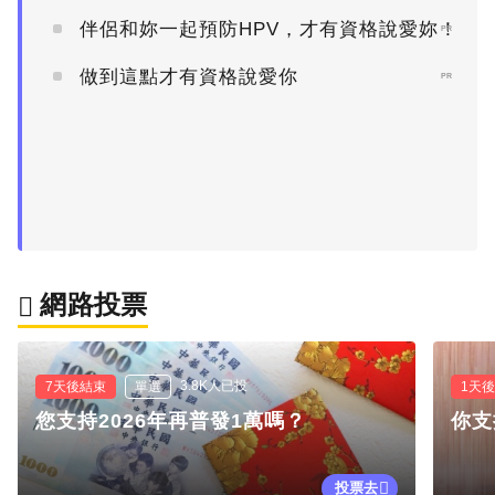
伴侶和妳一起預防HPV，才有資格說愛妳！
PR
做到這點才有資格說愛你
PR
網路投票
3.8K人已投
7天後結束
單選
1天
您支持2026年再普發1萬嗎？
你支
投票去