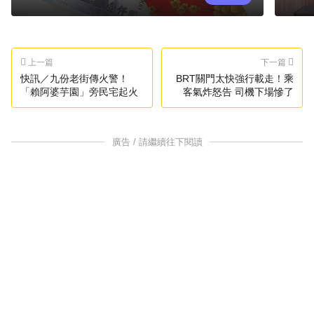
上一篇
下一篇
快訊／九份老街傳火警！
BRT關門太快強行載走！乘
「賴阿婆芋園」旁民宅起火
客氣炸怒告 司機下場慘了
廣告 / 請繼續往下閱讀