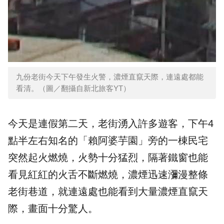
九份老街今天下午發生火警，濃煙直竄天際，連遠處都能
看清。（圖／翻攝自新北旅客YT）
今天是連假第二天，老街湧入許多遊客，下午4
點半左右知名的「賴阿婆芋園」旁的一棟民宅
突然起火燃燒，火勢十分猛烈，隔著鐵窗也能
看見紅紅的火舌不斷燃燒，濃煙迅速瀰漫整條
老街巷道，就連遠處也能看到大量濃煙直竄天
際，畫面十分驚人。