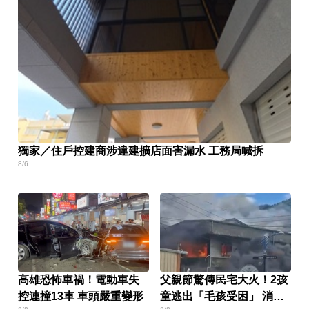
獨家／住戶控建商涉違建擴店面害漏水 工務局喊拆
8/6
高雄恐怖車禍！電動車失
父親節驚傳民宅大火！2孩
控連撞13車 車頭嚴重變形
童逃出「毛孩受困」 消防