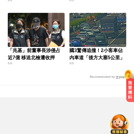
8/8
8/8
員急救援
「兆基」前董事長涉侵占
國3驚傳追撞！2小客車佔
近7億 移送北檢遭收押
內車道「後方大塞5公里」
8/8
8/8
Recommended by
中職／中信兄弟折損2重砲！張志
豪、許基宏動刀本季報銷
「白海豚」可放颱風假？蔣萬安：
料敵從寬、禦敵從嚴