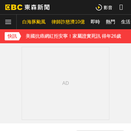
《半澤直樹》男星宣布再婚！迎新生命雙喜臨門
白海豚颱風
涉製毒、跨國販毒！埃及女星被判死刑
律師詐慈濟10億
即時
熱門
生活
美國抗癌網紅拒安寧！家屬證實死訊 得年26歲
快訊
寬魚營收衰退 「點名王心凌、楊丞琳」網笑翻：太誠實
家長曝「小S私下為人」徹底改觀 網友洗版認證
下載東森App，隨時掌握天下大小事！
神秘！ 「隱形部隊」藏河濱公園 藏身草坪難察覺