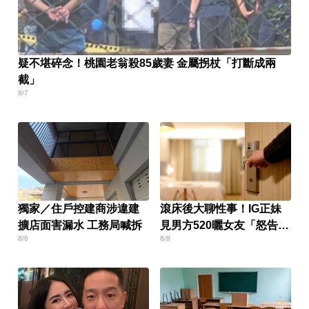
疑不堪碎念！桃園老翁殺85歲妻 金屬拐杖「打斷成兩
截」
8/7
獨家／住戶控建商涉違建
滾床後大聊性事！IG正妹
擴店面害漏水 工務局喊拆
見男方520曬女友「怒告性
8/6
8/8
侵」