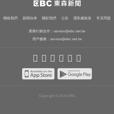
醫認定毒品意外
醫起看／他隱眼「連戴一週」差點
聯絡我們
新聞自律
關於我們
公告
隱私權政策
常見問題
失明 醫揭防護指南
業務行銷合作：
service@ebc.net.tw
用戶服務：
service@ebc.net.tw
Copyright © 2024
EBC