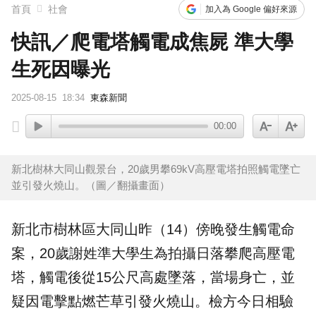
首頁
社會
加入為 Google 偏好來源
快訊／爬電塔觸電成焦屍 準大學
生死因曝光
2025-08-15
18:34
東森新聞
00:00
新北樹林大同山觀景台，20歲男攀69kV高壓電塔拍照觸電墜亡
並引發火燒山。（圖／翻攝畫面）
新北市
樹林
區大同山昨（14）傍晚發生觸電命
案，20歲謝姓準
大學
生為拍攝日落攀爬
高壓電
塔，觸電後從15公尺高處墜落，當場身亡，並
疑因電擊點燃芒草引發火燒山。檢方今日相驗