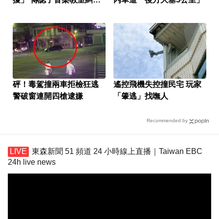
紛：太太受委屈
砰！毒駕撞兩車拒檢狂逃
遙控飛機失控撞民宅 玩家
警破窗連開四槍逮嫌
「肇逃」找嘸人
Recommended by
東森新聞 51 頻道 24 小時線上直播｜Taiwan EBC
24h live news