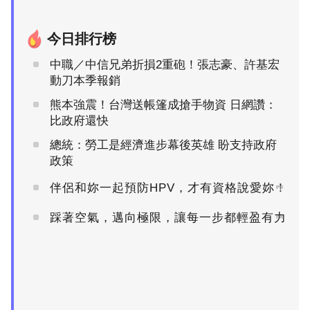
今日排行榜
中職／中信兄弟折損2重砲！張志豪、許基宏
動刀本季報銷
熊本強震！台灣送帳篷成搶手物資 日網讚：
比政府還快
總統：勞工是經濟進步幕後英雄 盼支持政府
政策
伴侶和妳一起預防HPV，才有資格說愛妳！
PR
踩著空氣，邁向極限，讓每一步都輕盈有力
PR