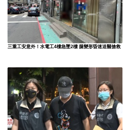
三重工安意外！水電工4樓急墜2樓 腿變形昏迷送醫搶救