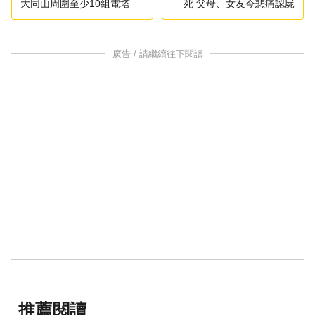
大同山周圍至少10組電塔
死 父母、女友今悲痛認屍
廣告 / 請繼續往下閱讀
推薦閱讀