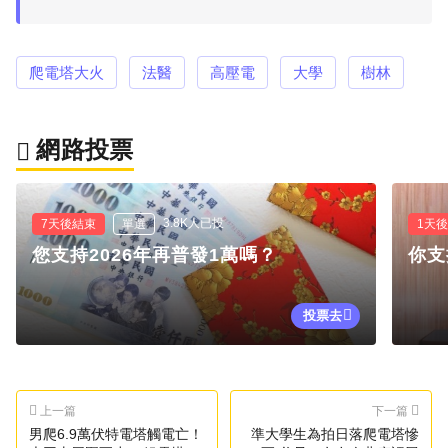
爬電塔大火
法醫
高壓電
大學
樹林
網路投票
3.8K人已投
7天後結束
單選
1天
您支持2026年再普發1萬嗎？
你支
投票去
上一篇
下一篇
男爬6.9萬伏特電塔觸電亡！
準大學生為拍日落爬電塔慘