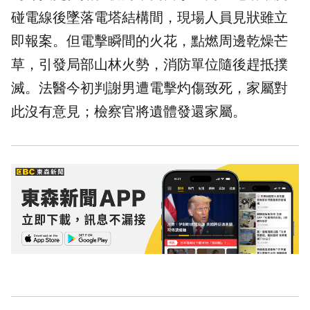
碰電線後墜落電塔結構間，現場人員見狀雖立
即報案。但電擊瞬間的火花，點燃周邊乾燥芒
草，引發局部山林火勢，消防單位隨後趕抵撲
滅。
法醫
今初判謝男遭電擊灼傷致死，家屬對
此沒有意見；檢察官將遺體發還家屬。