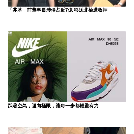
「兆基」前董事長涉侵占近7億 移送北檢遭收押
PR
踩著空氣，邁向極限，讓每一步都輕盈有力