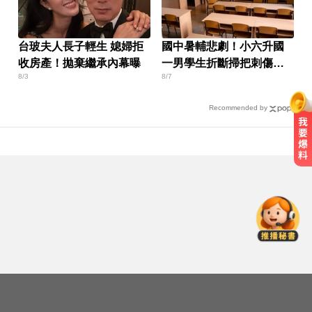
台玻夫人長子輕生 媳婦拒
國中暑輔悲劇！小六升國
收房產！拋棄繼承內幕曝
一男學生折斷掃把刺傷女
8/3
8/7
師 右眼恐失明
Recommended by
NBA／灰熊前鋒克拉克死因出爐 法
醫認定毒品意外
醫起看／他隱眼「連戴一週」差點
失明 醫揭防護指南
女藝人遭經紀人「車內侵犯」 錄音
檔成鐵證
NBA／灰熊前鋒克拉克死因出爐 法