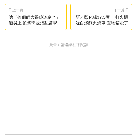
上一篇
下一篇
嗆「整個師大跟你道歉？」
新／彰化飆37.3度！ 打火機
遭炎上 劉錦璋被爆亂當學
疑自燃釀火燒車 置物箱毀了
生：就是要教訓你
廣告 / 請繼續往下閱讀