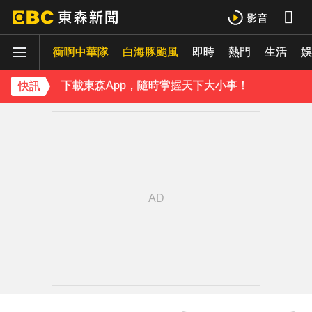
《理財達人秀》X 安聯投信免費講座報名中！搶先卡位 2027
衝啊中華隊
下載東森App，隨時掌握天下大小事！
白海豚颱風
即時
熱門
生活
娛
《理財達人秀》X 安聯投信免費講座報名中！搶先卡位 2027
快訊