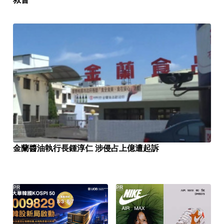
​金蘭醬油執行長鍾淳仁 涉侵占上億遭起訴
PR
PR