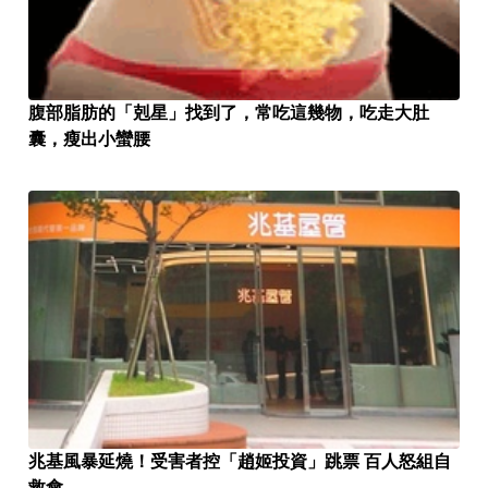
腹部脂肪的「剋星」找到了，常吃這幾物，吃走大肚
囊，瘦出小蠻腰
兆基風暴延燒！受害者控「趙姬投資」跳票 百人怒組自
救會