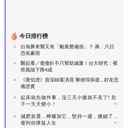
今日排行榜
白海豚來襲又有「颱風整備假」？ 蔣：六日
恐有豪雨
醫起看／瘦瘦針不只幫助減重！台大研究：罹
癌風險下降4成
《唐伯虎》資深綠葉演員 黎彼得病逝...好友悲
痛證實
起床就先做件事，沒三天小腹就不見了! 肚
子一天天變小！
PR
減肥首選，檸檬加它，堅持一週，腰細了，
瘦到你懷疑人生
PR