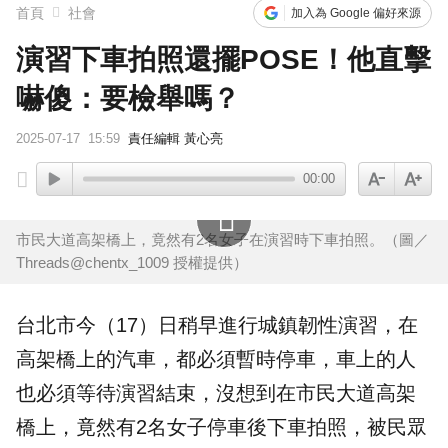
首頁
社會
加入為 Google 偏好來源
演習下車拍照還擺POSE！他直擊
嚇傻：要檢舉嗎？
2025-07-17
15:59
責任編輯 黃心亮
00:00
市民大道高架橋上，竟然有2名女子在演習時下車拍照。（圖／
Threads@chentx_1009 授權提供）
台北市今（17）日稍早進行
城鎮韌性演習
，在
高架橋
上的汽車，都必須暫時停車，車上的人
也必須等待演習結束，沒想到在市民大道高架
橋上，竟然有2名女子停車後
下車
拍照
，被民眾