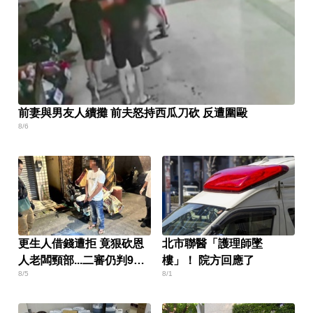
前妻與男友人續攤 前夫怒持西瓜刀砍 反遭圍毆
8/6
更生人借錢遭拒 竟狠砍恩
北市聯醫「護理師墜
人老闆頸部...二審仍判9年
樓」！ 院方回應了
8/5
8/1
半