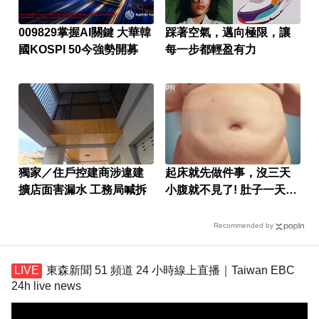
009829掌握AI關鍵 大華韓
踩著空氣，邁向極限，讓
國KOSPI 50今強勢開募
每一步都輕盈有力
PR
獨家／住戶控建商涉違建
起床就先做件事，沒三天
擴店面害漏水 工務局喊拆
小腹就不見了! 肚子一天天
變小！
Recommended by
東森新聞 51 頻道 24 小時線上直播｜Taiwan EBC
24h live news