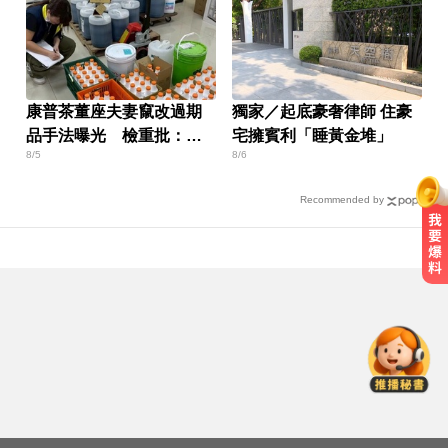
康普茶董座夫妻竄改過期
獨家／起底豪奢律師 住豪
品手法曝光 檢重批：食
宅擁賓利「睡黃金堆」
8/5
8/6
裡的良沒了
Recommended by
每天2000CC是錯的？醫師曝「喝水
黃金公式」猛灌恐水中毒
颱風假怎麼放？停班課標準、宣布
時間一次看
才宣佈停播一週！網紅「肥大叔」
突離世 團隊發聲證實