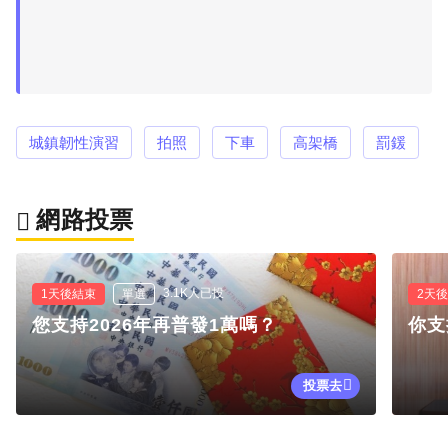
城鎮韌性演習
拍照
下車
高架橋
罰鍰
網路投票
3.1K人已投
1天後結束
單選
2天
您支持2026年再普發1萬嗎？
你支
投票去