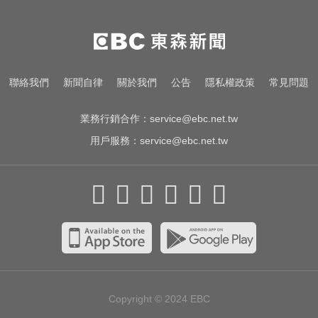
每天2000CC是錯的？醫師曝「喝水
黃金公式」猛灌恐水中毒
颱風假怎麼放？停班課標準、宣布
聯絡我們
新聞自律
關於我們
公告
隱私權政策
常見問題
時間一次看
業務行銷合作：
service@ebc.net.tw
用戶服務：
service@ebc.net.tw
Copyright © 2024
EBC