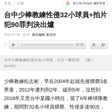
首頁
社會
加入為 Google 偏好來源
台中少棒教練性侵32小球員+拍片
犯90罪判決出爐
2025-07-08
16:41
責任編輯 葉冠洵
00:00
台中少棒教練性侵32名小球員，今日一審宣判。（圖／
pexels）
少棒
教練
松志彬，早在2004年起就先後
猥褻
3名
男童，2012年遭判刑2年、緩刑5年，沒想到
2018年又受台中某國小聘任，當了6年
棒球
隊教
練，期間對32名小球員猥褻、
性侵
多達90次，