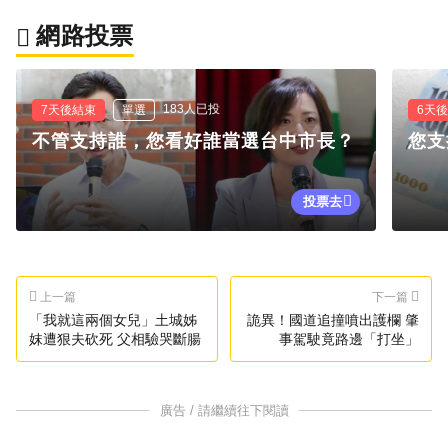
網路投票
183人已投
7天後結束
單選
6天
不管支持誰，您看好誰當選台中市長？
您支
投票去
上一篇
下一篇
「我就這兩個女兒」土城姊
詭異！國道追撞噴出護欄 肇
妺遭狠夫砍死 父相驗哭斷腸
事駕駛竟路邊「打坐」
廣告 / 請繼續往下閱讀