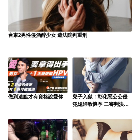
台東2男性侵酒醉少女 遭法院判重刑
PR
做到這點才有資格說愛你
兒子入獄！彰化惡公公侵
犯媳婦致懷孕 二審判決出
爐