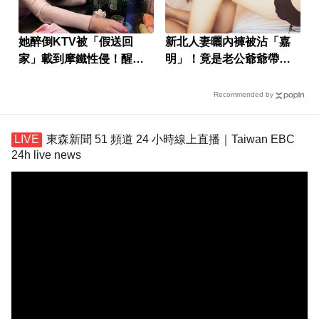
她醉倒KTV被「假送回
新北人妻曬內褲被沾「嘉
家」載到摩鐵性侵！醒來
明」！竟是老公爺爺帶回
婚姻全毀
房磨蹭 氣炸提告
Recommended by
東森新聞 51 頻道 24 小時線上直播｜Taiwan EBC
24h live news