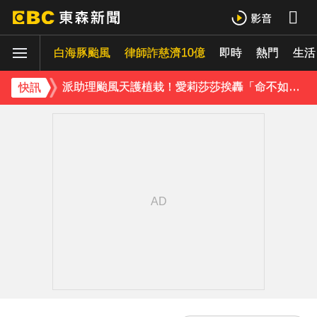
庹宗康資產全給老婆！「名下只剩1台車」結婚15年保鮮秘訣曝
白海豚颱風
律師詐慈濟10億
即時
熱門
生活
百萬網紅失蹤3年遇害！遭閨密設局赴菲「綁架撕票」千萬贖金救不回
派助理颱風天護植栽！愛莉莎莎挨轟「命不如植物」反擊：不會被吹出去
快訊
下載東森App，隨時掌握天下大小事！
獨家／「白海豚」襲泰安！苗62線落石不斷 遊客急下山