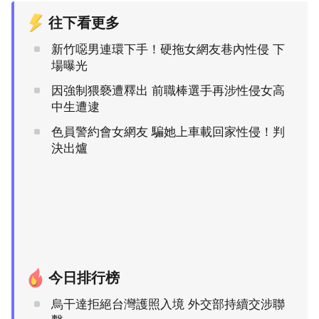
往下看更多
新竹噁男連環下手！硬拖女網友巷內性侵 下
場曝光
因強制猥褻遭釋出 前職棒選手再涉性侵女高
中生遭逮
色員警約會女網友 騙她上車載回家性侵！判
決出爐
今日排行榜
烏干達拒絕台灣護照入境 外交部持續交涉聯