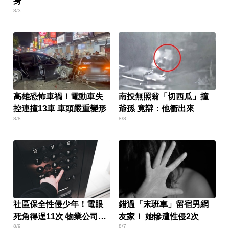
身
8/3
高雄恐怖車禍！電動車失
南投無照翁「切西瓜」撞
控連撞13車 車頭嚴重變形
爺孫 竟辯：他衝出來
8/8
8/8
社區保全性侵少年！電眼
錯過「末班車」留宿男網
死角得逞11次 物業公司也
友家！ 她慘遭性侵2次
8/9
8/7
要賠