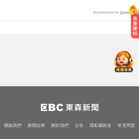
Recommended by
台指期夜盤狂飆736點 專家揭反彈
契機上看48000點
快訊／白海豚逼近！新竹縣尖石、
五峰「8校停課」
南韓影帝涉毒案後近況曝！劉亞仁
親密照瘋傳 他高調示愛
台指期夜盤狂飆736點 專家揭反彈
契機上看48000點
快訊／白海豚逼近！新竹縣尖石、
聯絡我們
新聞自律
關於我們
公告
隱私權政策
常見問題
五峰「8校停課」