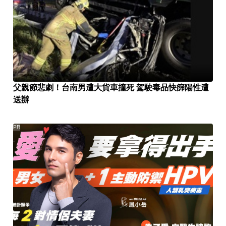
父親節悲劇！台南男遭大貨車撞死 駕駛毒品快篩陽性遭
送辦
PR