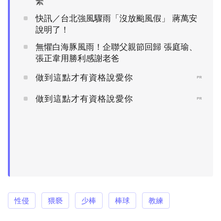
繫
快訊／台北強風驟雨「沒放颱風假」 蔣萬安
說明了！
無懼白海豚風雨！企聯父親節回歸 張庭瑜、
張正韋用勝利感謝老爸
做到這點才有資格說愛你
PR
做到這點才有資格說愛你
PR
性侵
猥褻
少棒
棒球
教練