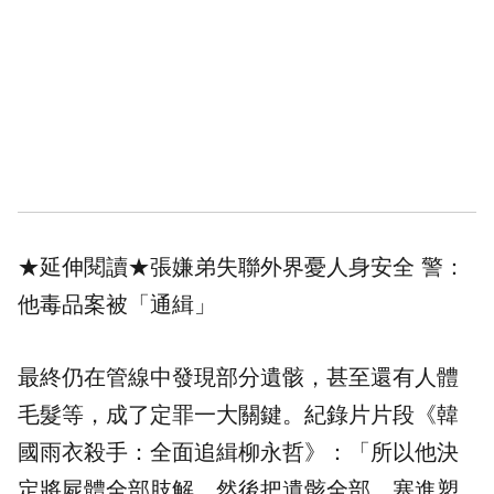
★延伸閱讀★
張嫌弟失聯外界憂人身安全 警：
他毒品案被「通緝」
最終仍在管線中發現部分遺骸，甚至還有人體
毛髮等，成了定罪一大關鍵。紀錄片片段《韓
國雨衣殺手：全面追緝柳永哲》：「所以他決
定將屍體全部肢解，然後把遺骸全部，塞進塑