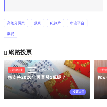
高雄分屍案
戲劇
紀錄片
串流平台
棄屍
網路投票
2.6K人已投
2天後結束
單選
3天
您支持2026年再普發1萬嗎？
你支
投票去