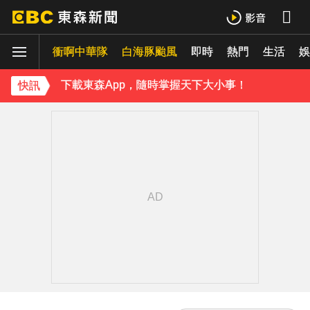
《理財達人秀》X 安聯投信免費講座報名中！搶先卡位 2027
15年摯愛離世！唐綺陽頭七驚見「驚人畫面」感動喊：真不是蓋的
衝啊中華隊
白海豚颱風
即時
熱門
生活
娛
下載東森App，隨時掌握天下大小事！
快訊
律師勾掮客誆「可買BNT疫苗」 詐慈濟10億