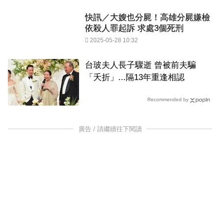
快訊／大嫂也分屍！高雄分屍嫌檢
依殺人罪起訴 求處3個死刑
2025-05-28 10:32
台玻夫人長子驟逝 曾被前夫騙
「夭折」...隔13年重逢相認
Recommended by
廣告 / 請繼續往下閱讀