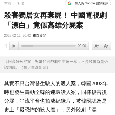
首頁
社會
加入為 Google 偏好來源
殺害獨居女再棄屍！ 中國電視劇
「漂白」竟似高雄分屍案
2025-02-12
20:42
東森新聞
00:00
這回高雄分屍案，兇嫌如同戲劇中主角一樣，不是裝傻就是否
認到底。（圖／東森新聞）
其實不只台灣發生駭人的殺人案，韓國2003年
時也發生轟動全韓的連環殺人案，同樣殺害後
分屍，
串流平台
也拍成
紀錄片
，被韓國認為是
史上「最恐怖的殺人魔」；另外陸劇「漂