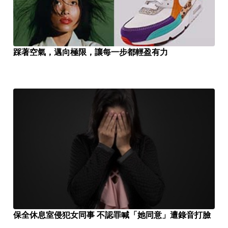
踩著空氣，邁向極限，讓每一步都輕盈有力
保全休息室侵犯女同事 不認罪喊「她同意」遭錄音打臉