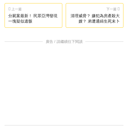
上一篇
下一篇
分屍案最新！ 民眾亞灣發現
清理威脅？ 嫌犯為房產殺大
一塊疑似遺骸
嫂？ 弟遭通緝生死未卜
廣告 / 請繼續往下閱讀