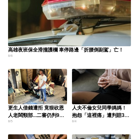
高雄夜班保全滑撞護欄 車停路邊「折腰倒副駕」亡！
8/6
更生人借錢遭拒 竟狠砍恩
人夫不倫女兒同學媽媽！
人老闆頸部...二審仍判9年
抱怨「這裡痛」遭判賠30
8/5
8/4
半
萬