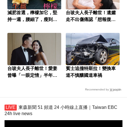
減肥首選，檸檬加它，堅
台玻夫人長子離世！遺孀
持一週，腰細了，瘦到你
走不出傷痛認「想報復」
懷疑人生
心聲曝
台玻夫人長子離世！愛妻
賓士追撞特斯拉！變換車
曾曝「一眼定情」半年就
道不慎釀國道車禍
定終身
Recommended by
東森新聞 51 頻道 24 小時線上直播｜Taiwan EBC
24h live news