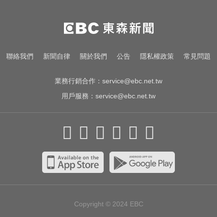
愛玩車／採對開車門 Genesis GV90
將登場
環法女子自行車賽爆「胸罩作
聯絡我們
新聞自律
關於我們
公告
隱私權政策
常見問題
弊」！官方急出手
業務行銷合作：
service@ebc.net.tw
用戶服務：
service@ebc.net.tw
Copyright © 2024
EBC