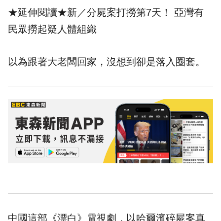
★延伸閱讀★
新／分屍案打撈第7天！ 亞灣有
民眾撈起疑人體組織
以為跟著大老闆回家，沒想到卻是落入圈套。
中國這部《漂白》電視劇，以哈爾濱碎屍案真