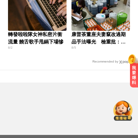
轉發啦啦隊女神私密片衝
康普茶董座夫妻竄改過期
流量 饒舌歌手甩鍋下場慘
品手法曝光 檢重批：食
8/2
8/5
裡的良沒了
Recommended by
愛玩車／採對開車門 Genesis GV90
將登場
環法女子自行車賽爆「胸罩作
弊」！官方急出手
曾號召反女權集會！36歲網紅陳屍
住處 死因待查