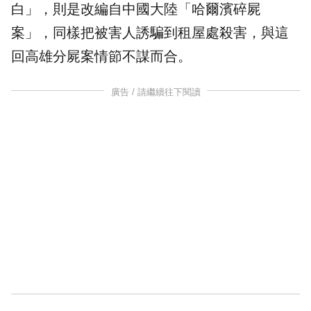
白」，則是改編自中國大陸「哈爾濱碎屍
案」，同樣把被害人誘騙到租屋處殺害，與這
回
高雄分屍案
情節不謀而合。
廣告 / 請繼續往下閱讀