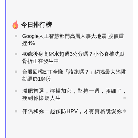
今日排行榜
Google人工智慧部門高層人事大地震 股價重
挫4%
40歲後身高縮水超過3公分嗎？小心脊椎沈默
骨折正在發生中
台股回檔ETF全賺「該跑嗎？」網揭最大陷阱
勸調節1類股
減肥首選，檸檬加它，堅持一週，腰細了，
瘦到你懷疑人生
PR
伴侶和妳一起預防HPV，才有資格說愛妳！
PR