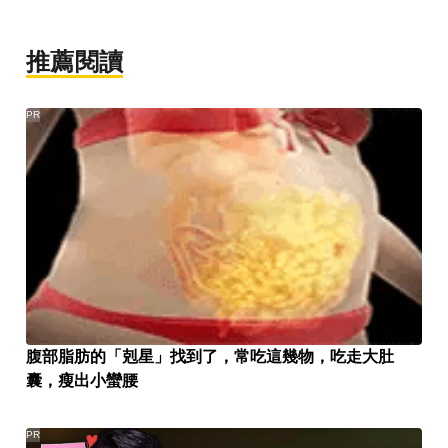
推薦閱讀
PR
腹部脂肪的「剋星」找到了，常吃這幾物，吃走大肚
囊，瘦出小蠻腰
PR