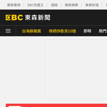
東森電視
EBC地產王
造咖
東森娛樂
東森財經
白海豚颱風
律師詐慈濟10億
即時
熱門
下載東森App，隨時掌握天下大小事！
快訊／雷雨狂炸雙北！警戒地區一次看
23
「白海豚」可放颱風假？蔣萬安：料敵從寬
獨家／美式賣場紅殼蛋「限購1盒」 客怨：