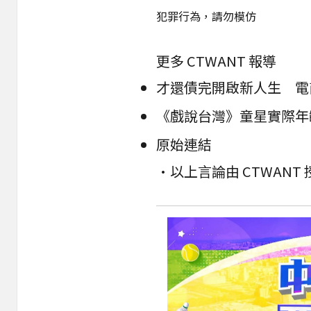
犯罪行為，請勿模仿
更多 CTWANT 報導
才還債完開啟新人生 電
《戲說台灣》童星實際年齡
原始連結
•以上言論由 CTWAN