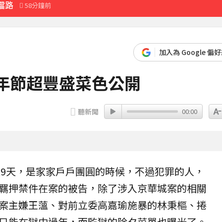
擋路
58分鐘前
先卡位 2027
加入為 Google 偏
年節超豐盛菜色公開
分鐘前
聽新聞
00:00
長達9天，是家家戶戶團圓的時候，不過犯罪的人，
羈押禁件在案的被告，除了涉入京華城案的相關
案主嫌王薀、對前立委高嘉瑜施暴的林秉樞、捲
只能在獄中過年，而
監獄
的除夕
菜單
也曝光了。