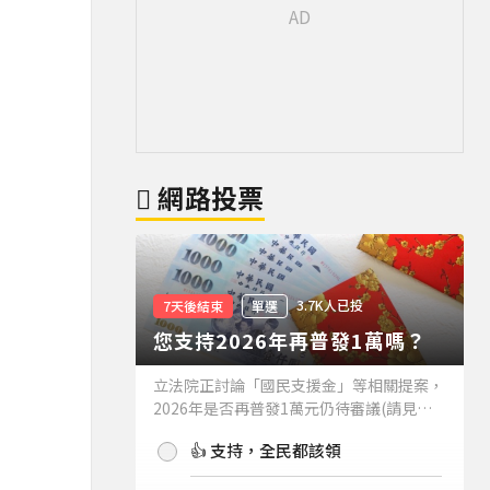
網路投票
3.7K人已投
7天後結束
單選
您支持2026年再普發1萬嗎？
立法院正討論「國民支援金」等相關提案，
2026年是否再普發1萬元仍待審議(請見下
方新聞)。如果2026年再普發1萬元，你支
👍 支持，全民都該領
持嗎？