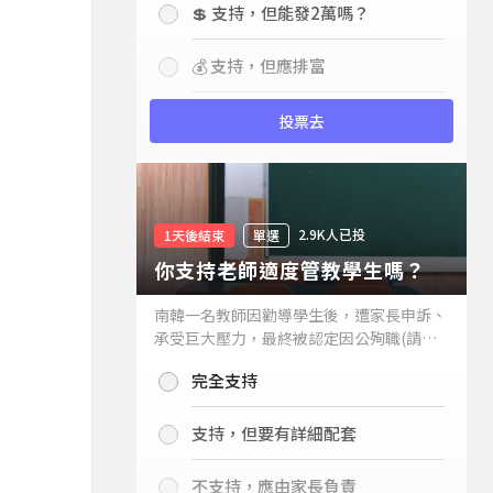
💲 支持，但能發2萬嗎？
💰 支持，但應排富
投票去
2.9K人已投
1天後結束
單選
你支持老師適度管教學生嗎？
南韓一名教師因勸導學生後，遭家長申訴、
承受巨大壓力，最終被認定因公殉職(請見
下列新聞)，引發外界關注教師教權。請問
完全支持
你支持老師適度管教學生嗎？
支持，但要有詳細配套
不支持，應由家長負責