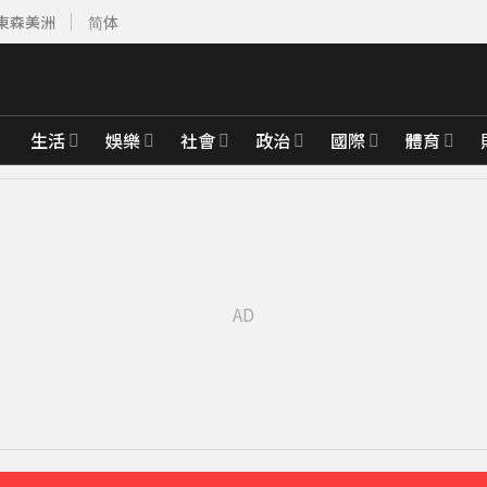
東森美洲
简体
生活
娛樂
社會
政治
國際
體育
分鐘前
、禦敵從嚴
52分鐘前
飢餓行銷嗎？
53分鐘前