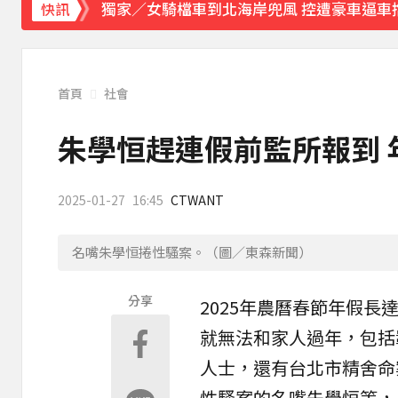
獨家／女騎檔車到北海岸兜風 控遭豪車逼車
快訊
《理財達人秀》X 安聯投信免費講座報名中！搶
下載東森App，隨時掌握天下大小事！
首頁
社會
快訊／雷雨狂炸雙北！警戒地區一次看
朱學恒趕連假前監所報到 
23
2025-01-27
16:45
CTWANT
名嘴朱學恒捲性騷案。（圖／東森新聞）
分享
2025年農曆春節年假
就無法和家人
過年
，包括
人士，還有台北市精舍命
性騷案的名嘴
朱學恒
等，