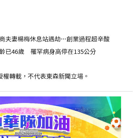
商夫妻楊梅休息站遇劫…創業過程超辛酸
已46歲 罹罕病身高停在135公分
T 授權轉載，不代表東森新聞立場。