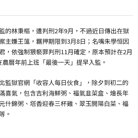
監的林秉樞，遭判刑2年9月，不過近日傳出在獄
案主嫌王薀，羈押期限到3月8日；名嘴朱學恒因
君，依強制猥褻罪判刑11月確定，原本預計在2月
在農曆年前上班「最後一天」提早入監。
北監獄官網「收容人每日伙食」，除夕到初二的
滿喜氣，包含吉利海鮮粥、福氣韭菜盒、燴長年
元什錦粥、塔香迎春三杯雞、翠玉開陽白菜、福
等。