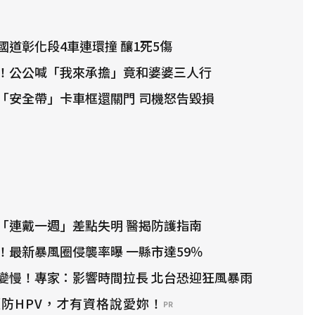
國道彰化段4車連環撞 釀1死5傷
！公公喊「我來承擔」竟和婆婆三人行
「安全帶」卡車框還關門 司機怒告毀損
「連戴一週」差點失明 醫揭防護指南
！最新暴風圈侵襲率曝 一縣市達59％
變慢！專家：影響時間拉長 北台恐迎狂風暴雨
防HPV，才有資格說愛妳！
PR