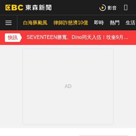
富婆砸錢拍短劇塞60場吻戲！男星爆「開房被包養」 親上火線揭真相
白海豚颱風
律師詐慈濟10億
即時
熱門
生活
SEVENTEEN勝寬、Dino同天入伍！玟奎9月服替代役
快訊
泰男團Dragon 5男星爆死訊！騎單車離家失聯 陳屍河中驚見「20公斤重物」
女星告別9年演藝圈！轉行當計程車司機 曝收入：比演員賺更多
蔡阿嘎陷爭議！蘿拉神隱19個月首發文 遭酸「詐騙集團回歸」回應了
下載東森App，隨時掌握天下大小事！
玉澤演巡演首站獻給台北！加碼「自拍+簽名會」 寵粉無極限