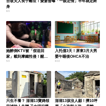
台玻夫人長子離世！愛妻曾曝「一眼定情」半年就定終
身
8/3
她醉倒KTV被「假送回
入托僅3天！屏東3月大男
家」載到摩鐵性侵！醒來
嬰午睡後OHCA不治
5/3
8/10
婚姻全毀
只生不養？ 澎湖13寶媽領
澎湖13孩沒人顧！擠10坪