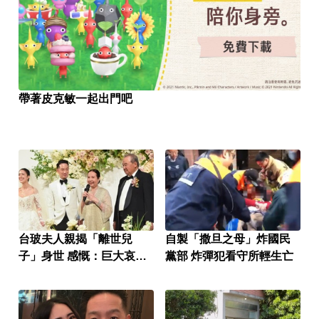
帶著皮克敏一起出門吧
台玻夫人親揭「離世兒
自製「撒旦之母」炸國民
子」身世 感慨：巨大哀傷
黨部 炸彈犯看守所輕生亡
足不出戶