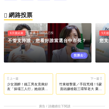
網路投票
569人已投
6天後結束
單選
5天
不管支持誰，您看好誰當選台中市長？
您支
投票去
上一篇
下一篇
少女酒醉！鐵工男友竟揪好
竹東槍擊案／手段兇殘！5蒙
友「操場三人行」她崩潰休
面凶嫌槍殺三環幫老大 棄車
學
逃逸中
廣告 / 請繼續往下閱讀