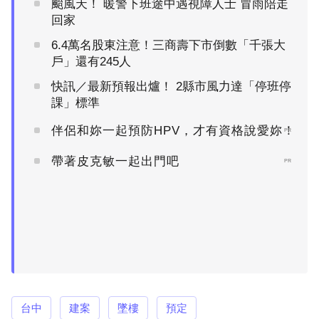
颱風天！ 暖警下班途中遇視障人士 冒雨陪走
回家
6.4萬名股東注意！三商壽下市倒數「千張大
戶」還有245人
快訊／最新預報出爐！ 2縣市風力達「停班停
課」標準
伴侶和妳一起預防HPV，才有資格說愛妳！
PR
帶著皮克敏一起出門吧
PR
台中
建案
墜樓
預定