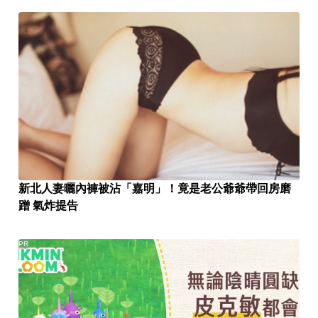
新北人妻曬內褲被沾「嘉明」！竟是老公爺爺帶回房磨
蹭 氣炸提告
PR