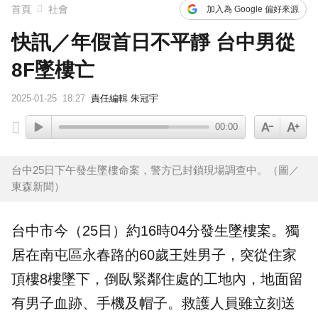
首頁
社會
加入為 Google 偏好來源
快訊／年假首日不平靜 台中男從
8F墜樓亡
2025-01-25
18:27
責任編輯 朱冠宇
00:00
台中25日下午發生墜樓命案，警方已封鎖現場調查中。（圖／
東森新聞）
台中
市今（25日）約16時04分發生
墜樓
案。獨
居在南屯區永春路的60歲王姓男子，突從住家
頂樓8樓墜下，倒臥緊鄰住處的工地內，地面留
有男子血跡、手機及帽子。救護人員雖立刻送