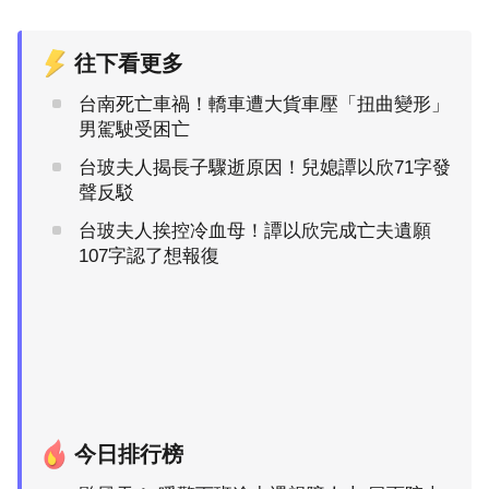
往下看更多
台南死亡車禍！轎車遭大貨車壓「扭曲變形」
男駕駛受困亡
台玻夫人揭長子驟逝原因！兒媳譚以欣71字發
聲反駁
台玻夫人挨控冷血母！譚以欣完成亡夫遺願
107字認了想報復
今日排行榜