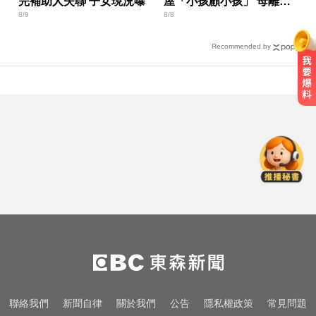
完補助人失聯 子女現況曝
屋「小孩顧小孩」 母離家
8/9
8/8
帶走補助金
Recommended by
頻尿又腰痛？醫揭攝護腺癌奪命警
訊
台玻夫人長子離世！親友曝「9年前
轉折」遺孀獨扛後事
MLB／李灝宇坐9局板凳不打緊！10
局代打當英雄奪勝
頻尿又腰痛？醫揭攝護腺癌奪命警
訊
台玻夫人長子離世！親友曝「9年前
聯絡我們
新聞自律
關於我們
公告
隱私權政策
常見問題