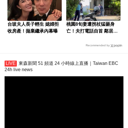
台玻夫人長子輕生 媳婦拒
桃園8旬妻遭拐杖猛砸身
收房產！拋棄繼承內幕曝
亡！夫打電話自首 鄰居曝
私下近況
Recommended by
東森新聞 51 頻道 24 小時線上直播｜Taiwan EBC
24h live news