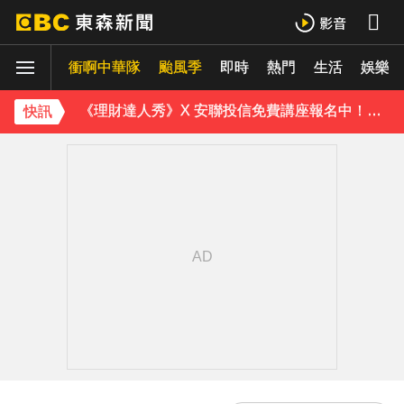
下載東森App，隨時掌握天下大小事！
衝啊中華隊
颱風季
即時
熱門
生活
娛樂
《理財達人秀》X 安聯投信免費講座報名中！搶先卡位 2027
周杰倫遭影射有私生子 杰威爾怒發132字聲明
快訊
曾號召反女權集會！36歲網紅陳屍住處 死因待查
下載東森App，隨時掌握天下大小事！
《理財達人秀》X 安聯投信免費講座報名中！搶先卡位 2027