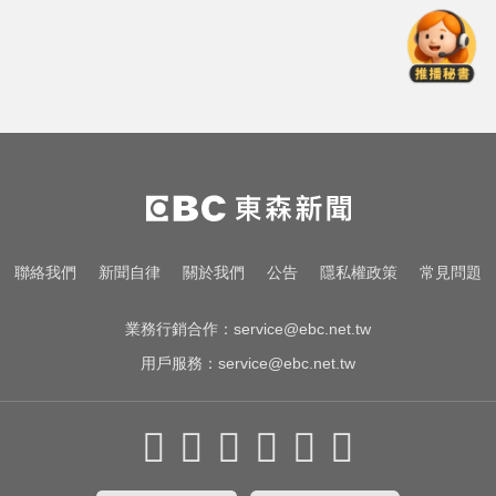
愛玩車／採對開車門 Genesis GV90
將登場
8月ETF除息潮來了！ 14檔「配息率
逾10%」一次看
又有新颱風？昌鴻颱風最快明生成
變天時間曝
愛玩車／採對開車門 Genesis GV90
聯絡我們
新聞自律
關於我們
公告
隱私權政策
常見問題
將登場
業務行銷合作：
service@ebc.net.tw
用戶服務：
service@ebc.net.tw