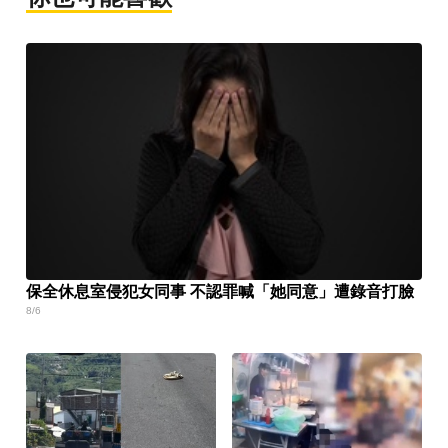
保全休息室侵犯女同事 不認罪喊「她同意」遭錄音打臉
8/6