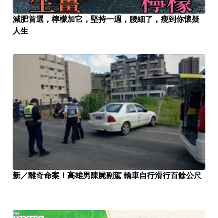
減肥首選，檸檬加它，堅持一週，腰細了，瘦到你懷疑
人生
新／離奇命案！高雄男陳屍副駕 轎車自行滑行百餘公尺
PR