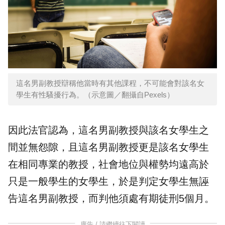
這名男副教授辯稱他當時有其他課程，不可能會對該名女
學生有性騷擾行為。（示意圖／翻攝自Pexels）
因此法官認為，這名男副教授與該名女學生之
間並無怨隙，且這名男副教授更是該名女學生
在相同專業的教授，社會地位與權勢均遠高於
只是一般學生的女學生，於是判定女學生無誣
告這名男副教授，而判他須處有期徒刑5個月。
廣告 / 請繼續往下閱讀