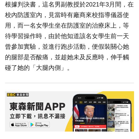
根據判決書，這名男副教授於2021年3月間，在
校內防護室內，見當時有廠商來校指導儀器使
用，而一名女學生坐在防護室的治療床上，等
待學習操作時，由於他知道該名女學生前一天
曾參加實驗，並進行跑步活動，便假裝關心她
的腿部是否酸痛，並趁她未及反應時，伸手觸
碰了她的「大腿內側」。