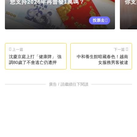
您支持2026年再普發1萬嗎？
你支
投票去
上一篇
下一篇
沈慶京庭上打「健康牌」 強
中和養生館暗藏春色！越南
調80歲了不會逃亡仍遭押
女服務男客被逮
廣告 / 請繼續往下閱讀