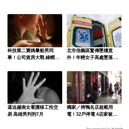
科技業二寶媽暈船男同
北市信義區驚傳墜樓意
事！公司貨房大戰 綠帽夫
外！年輕女子高處墜落 當
崩潰
場身亡
逼迫越南女看護移工性交
獨家／烤鴨名店超載用
易 高雄男判刑7月
電！32戶停電 4店家被迫
公休
Recommended by