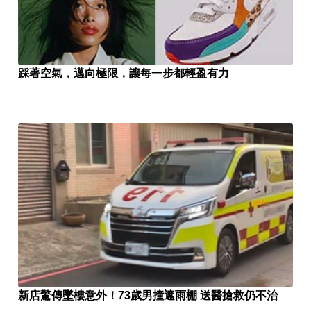
踩著空氣，邁向極限，讓每一步都輕盈有力
新店驚傳墜樓意外！73歲男撞遮雨棚 送醫搶救仍不治