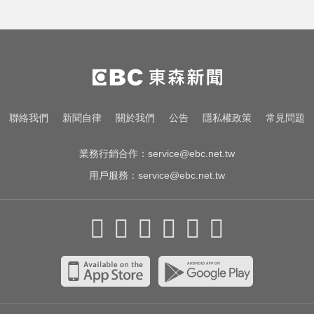
愛玩車／鎳氫電池時代落幕 豐田迎
來電池大洗牌
「白海豚」逼近！最新暴風圈侵襲
率曝 一縣市達59％
中職／陳傑憲轟2分砲貢獻3打點！
聯絡我們
新聞自律
關於我們
公告
隱私權政策
常見問題
統一獅8:2味全龍
業務行銷合作：
service@ebc.net.tw
用戶服務：
service@ebc.net.tw