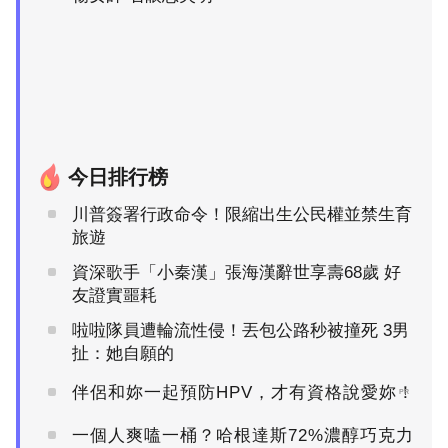
今日排行榜
川普簽署行政命令！限縮出生公民權並禁生育
旅遊
資深歌手「小秦漢」張海漢辭世享壽68歲 好
友證實噩耗
啦啦隊員遭輪流性侵！丟包公路秒被撞死 3男
扯：她自願的
伴侶和妳一起預防HPV，才有資格說愛妳！
PR
一個人爽嗑一桶？哈根達斯72%濃醇巧克力