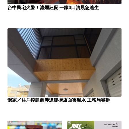
台中民宅火警！濃煙狂竄 一家4口清晨急逃生
獨家／住戶控建商涉違建擴店面害漏水 工務局喊拆
PR
PR