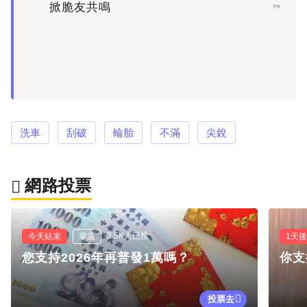
掀脆友共鳴
PR
洗車
刮破
輪胎
不滿
尖銳
網路投票
3.5K人已投
今天結束
單選
1天
您支持2026年再普發1萬嗎？
你支
投票去