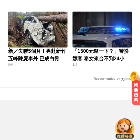
新／失聯5個月！男赴新竹
「1500元鬆一下？」警扮
五峰陳屍車外 已成白骨
嫖客 泰女來台不到24小時
8/6
8/4
就被逮
Recommended by
「白海豚」逼近！最新暴風圈侵襲
率曝 一縣市達59％
中職／陳傑憲轟2分砲貢獻3打點！
統一獅8:2味全龍