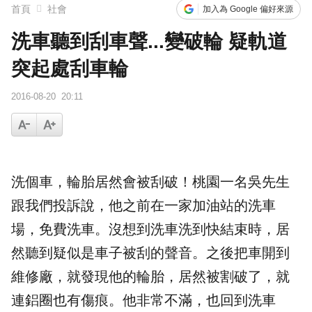
首頁
社會
加入為 Google 偏好來源
洗車聽到刮車聲...變破輪 疑軌道
突起處刮車輪
2016-08-20
20:11
洗個車，
輪胎
居然會被
刮破
！桃園一名吳先生
跟我們投訴說，他之前在一家加油站的
洗車
場，免費洗車。沒想到洗車洗到快結束時，居
然聽到疑似是車子被刮的聲音。之後把車開到
維修廠，就發現他的輪胎，居然被割破了，就
連鋁圈也有傷痕。他非常
不滿
，也回到洗車