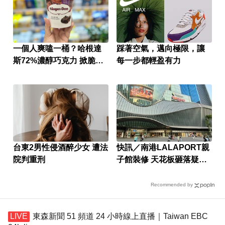
一個人爽嗑一桶？哈根達
踩著空氣，邁向極限，讓
斯72%濃醇巧克力 掀脆友
每一步都輕盈有力
共鳴
台東2男性侵酒醉少女 遭法
快訊／南港LALAPORT親
院判重刑
子館裝修 天花板砸落疑釀
傷
Recommended by
東森新聞 51 頻道 24 小時線上直播｜Taiwan EBC