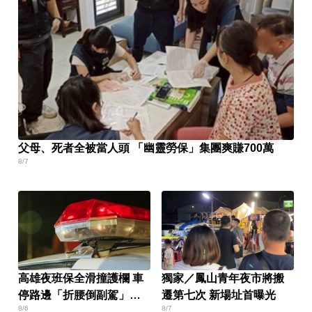
父母、死者全被當人頭 「幽靈勞保」集團爽賺700萬
8/7
高雄夜班保全滑撞護欄 車
獨家／鳳山青年夜市將搬
停路邊「折腰倒副駕」
遷第七次 新場址首曝光
8/6
8/7
亡！