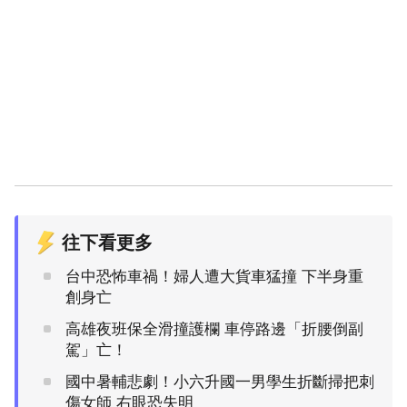
往下看更多
台中恐怖車禍！婦人遭大貨車猛撞 下半身重
創身亡
高雄夜班保全滑撞護欄 車停路邊「折腰倒副
駕」亡！
國中暑輔悲劇！小六升國一男學生折斷掃把刺
傷女師 右眼恐失明