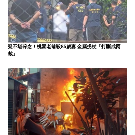
疑不堪碎念！桃園老翁殺85歲妻 金屬拐杖「打斷成兩
截」