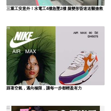
三重工安意外！水電工4樓急墜2樓 腿變形昏迷送醫搶救
PR
踩著空氣，邁向極限，讓每一步都輕盈有力
PR