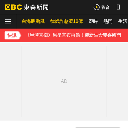
三商美邦人壽將下市！8/20停牌 千張大戶還有252人
白海豚颱風
律師詐慈濟10億
即時
熱門
《理財達人秀》X 安聯投信免費講座報名中！搶先卡位 2027
生活
《半澤直樹》男星宣布再婚！迎新生命雙喜臨門
快訊
下載東森App，隨時掌握天下大小事！
油價繼續凍漲！下週汽油、柴油維持不調整