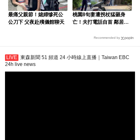
最痛父親節！媳婦慘死公
桃園8旬妻遭拐杖猛砸身
公刀下 父夜赴殯儀館聊天
亡！夫打電話自首 鄰居曝
私下近況
Recommended by
東森新聞 51 頻道 24 小時線上直播｜Taiwan EBC
24h live news