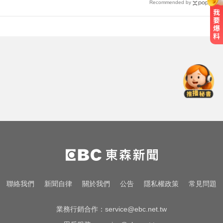
Recommended by
愛玩車／北極星新車 275匹馬力媲
美性能房車
中颱白海豚暴風圈逼近！7地區達停
班課標準
比竹科還大！馬斯克喊打造「地球
最大建築」 亮點一次看
愛玩車／北極星新車 275匹馬力媲
美性能房車
中颱白海豚暴風圈逼近！7地區達停
聯絡我們
新聞自律
關於我們
公告
隱私權政策
常見問題
班課標準
業務行銷合作：
service@ebc.net.tw