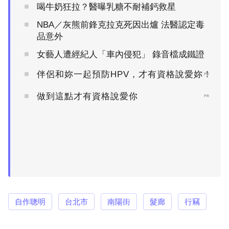
喝牛奶狂拉？醫曝乳糖不耐補鈣救星
NBA／灰熊前鋒克拉克死因出爐 法醫認定毒
品意外
女藝人遭經紀人「車內侵犯」 錄音檔成鐵證
伴侶和妳一起預防HPV，才有資格說愛妳！
PR
做到這點才有資格說愛你
PR
自作聰明
台北市
南陽街
髮廊
行竊