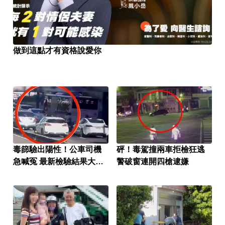
做到這點才有資格說愛你
毒篩驗出陽性！公車司機
砰！毒駕撞兩車拒檢狂逃
急喊冤 最新檢驗結果大逆
警破窗連開四槍逮嫌
轉