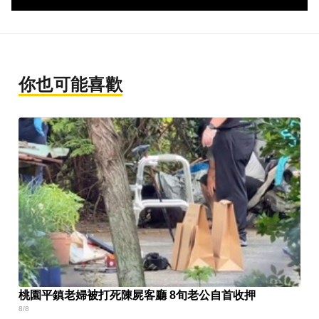
你也可能喜歡
桃園平鎮老婦被打死陳屍客廳 8旬老公自首收押
8/8