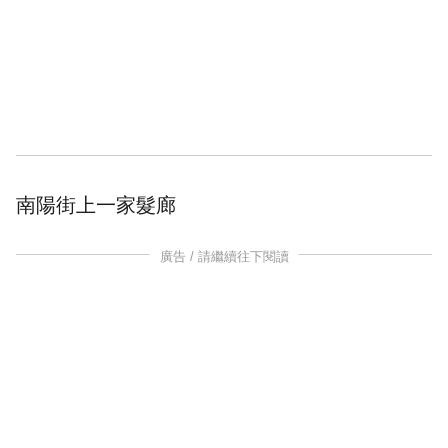
南陽街
上一家
髮廊
廣告 / 請繼續往下閱讀