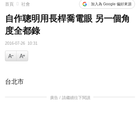
首頁
社會
加入為 Google 偏好來源
自作聰明用長桿喬電眼 另一個角
度全都錄
2016-07-26
10:31
台北市
廣告 / 請繼續往下閱讀