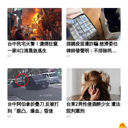
台中民宅火警！濃煙狂竄
採購疫苗遭詐騙 慈濟委任
一家4口清晨急逃生
律師發聲明：不排除民事
8/7
8/7
求償
台中阿伯拿折疊刀 反被打
台東2男性侵酒醉少女 遭法
到「眼凸、爆血」昏迷
院判重刑
8/6
3/3