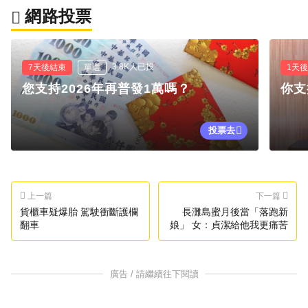
網路投票
3.8K人已投
7天後結束
單選
1天
您支持2026年再普發1萬嗎？
你支
投票去
上一篇
下一篇
貨櫃車疑爆胎 駕駛衝斷護欄
長灘島蜜月後當「落跑新
翻車
娘」 女：貞潔給他我更痛苦
廣告 / 請繼續往下閱讀