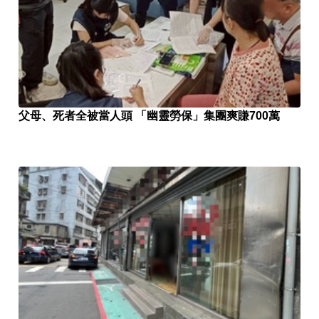
父母、死者全被當人頭 「幽靈勞保」集團爽賺700萬