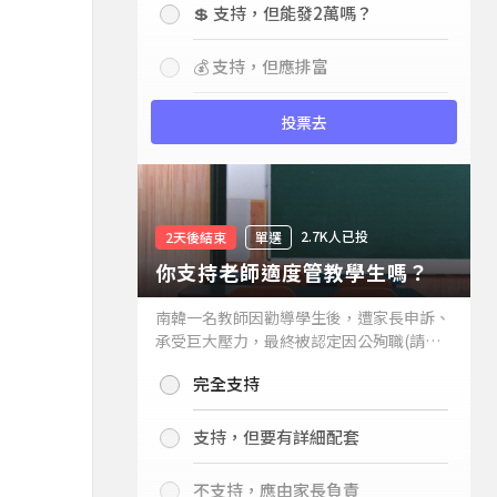
💲 支持，但能發2萬嗎？
💰 支持，但應排富
投票去
2.7K人已投
2天後結束
單選
你支持老師適度管教學生嗎？
南韓一名教師因勸導學生後，遭家長申訴、
承受巨大壓力，最終被認定因公殉職(請見
下列新聞)，引發外界關注教師教權。請問
完全支持
你支持老師適度管教學生嗎？
支持，但要有詳細配套
不支持，應由家長負責