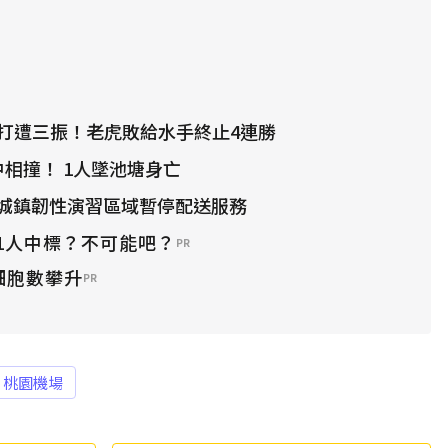
代打遭三振！老虎敗給水手終止4連勝
中相撞！ 1人墜池塘身亡
城鎮韌性演習區域暫停配送服務
1人中標？不可能吧？
PR
細胞數攀升
PR
桃園機場