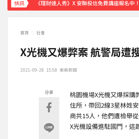
《理財達人秀》X 安聯投信免費講座報名中！搶
快訊
首頁
社會
X光機又爆弊案 航警局遭
2021-09-28
15:58
東森新聞
分享
桃園機場
X光機
又爆採購
住所，帶回2線3星林姓
商共15人，他們遭檢舉從
X光機設備進駐國門，這