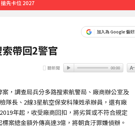
先卡位 2027
加入為 Google 偏
搜索帶回2警官
聽新聞
00:00
弊案
，調查局兵分多路搜索航警局、廠商辦公室及
安檢隊長、2線3星航空保安科陳姓承辦員，還有廠
2019年起，收受廠商
回扣
，將劣質或不符合規定
起標案總金額外傳高達3億，將朝貪汙罪嫌偵辦。