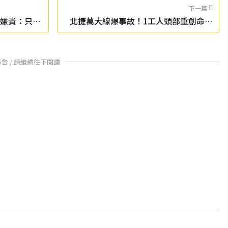
下一篇
萬嫌貴：只是
北捷萬大線爆事故！1工人頭部重創命危
現場緊急停工
廣告 / 請繼續往下閱讀