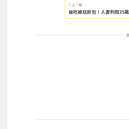
上一篇
偷吃被尪抓包！人妻判賠35
脫光衣服躺床