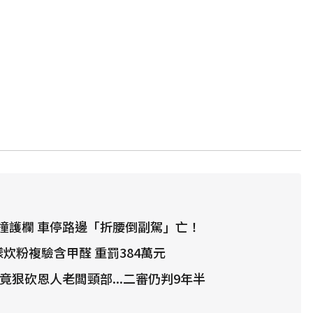
撞護欄 車停路邊「折腰倒副駕」亡！
炊粉複驗含甲醛 重罰384萬元
竟狠砍恩人老闆頸部...二審仍判9年半