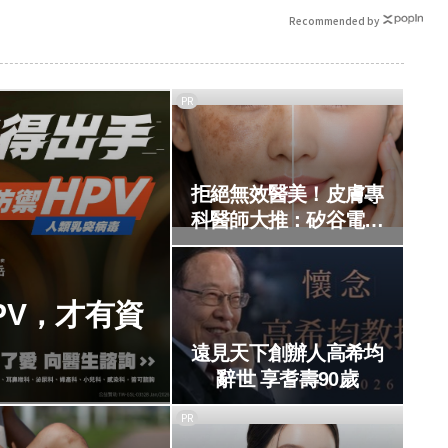
Recommended by
PR
拒絕無效醫美！皮膚專
科醫師大推：矽谷電波
X 讓肌膚由內而外更強
韌
PV，才有資
！
遠見天下創辦人高希均
辭世 享耆壽90歲
PR