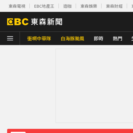
東森電視
EBC地產王
造咖
東森娛樂
東森財經
衝啊中華隊
白海豚颱風
即時
熱門
下載東森App，隨時掌握天下大小事！
《理財達人秀》X 安聯投信免費講座報名中！搶
下載東森App，隨時掌握天下大小事！