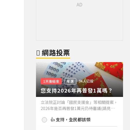
網路投票
3K人已投
1天後結束
單選
您支持2026年再普發1萬嗎？
立法院正討論「國民支援金」等相關提案，
2026年是否再普發1萬元仍待審議(請見下
方新聞)。如果2026年再普發1萬元，你支
👍 支持，全民都該領
持嗎？