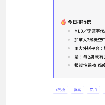
今日排行榜
MLB／李灝宇
加拿大2飛機空
兩大外送平台：
驚！每2男就有
報復性熬夜 癌
X光機
弊案
回扣