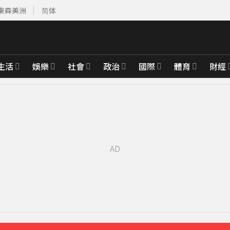
東森美洲
简体
生活
娛樂
社會
政治
國際
體育
財經
先卡位 2027