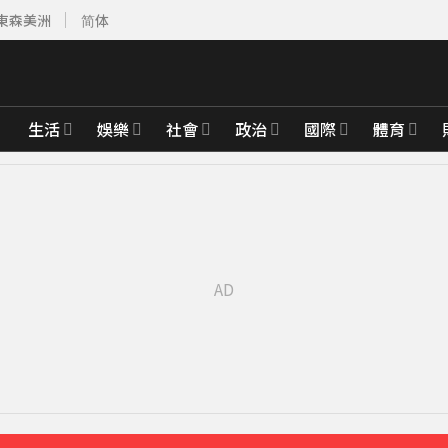
東森美洲
简体
生活
娛樂
社會
政治
國際
體育
 遊客急下山
24分鐘前
婚15年保鮮秘訣曝
31分鐘前
綁架撕票」千萬贖金救不回