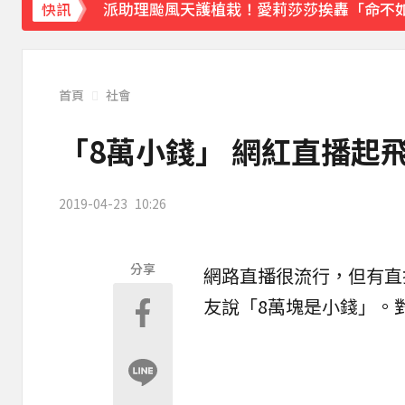
派助理颱風天護植栽！愛莉莎莎挨轟「命不
快訊
下載東森App，隨時掌握天下大小事！
獨家／「白海豚」襲泰安！苗62線落石不斷
首頁
社會
「8萬小錢」 網紅直播起
2019-04-23
10:26
分享
網路
直播
很流行，但有直
友說「8萬塊是小錢」。