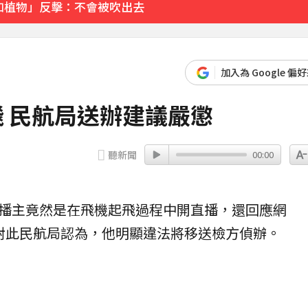
如植物」反擊：不會被吹出去
 遊客急下山
加入為 Google 偏
24分鐘前
飛 民航局送辦建議嚴懲
聽新聞
00:00
播主竟然是在
飛機
起飛
過程中開直播，還回應網
對此
民航局
認為，他明顯違法將移送檢方偵辦。