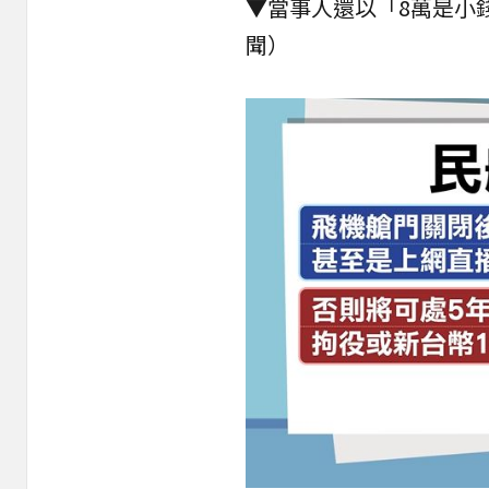
▼當事人還以「8萬是小
聞）