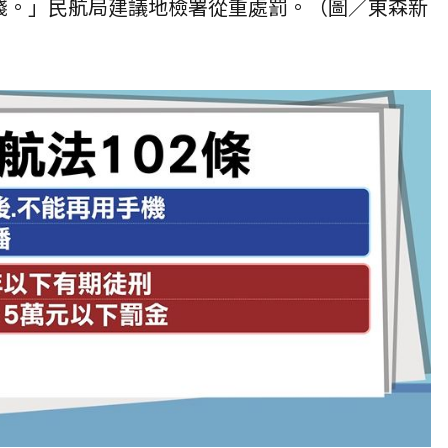
錢。」民航局建議地檢署從重處罰。（圖／東森新