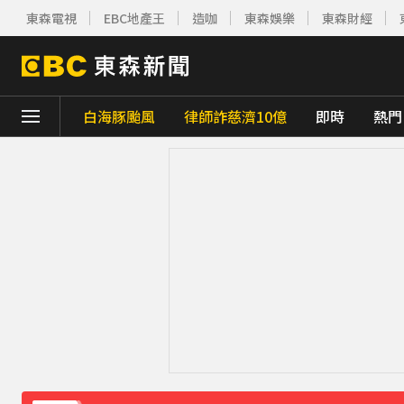
東森電視
EBC地產王
造咖
東森娛樂
東森財經
白海豚颱風
律師詐慈濟10億
即時
熱門
下載東森App，隨時掌握天下大小事！
獨家／「白海豚」襲泰安！苗62線落石不斷
庹宗康資產全給老婆！「名下只剩1台車」結
百萬網紅失蹤3年遇害！遭閨密設局赴菲「