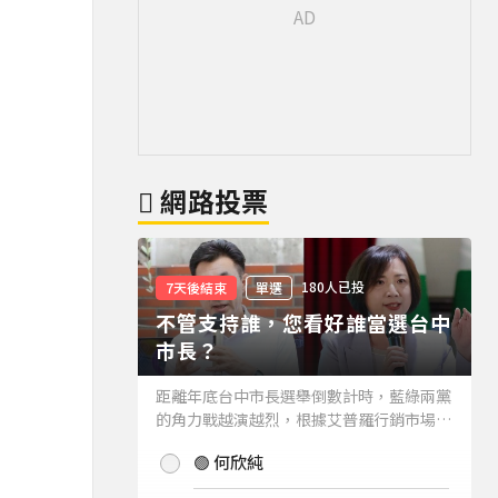
網路投票
180人已投
7天後結束
單選
不管支持誰，您看好誰當選台中
市長？
距離年底台中市長選舉倒數計時，藍綠兩黨
的角力戰越演越烈，根據艾普羅行銷市場研
究公司進行的最新台中市長民調結果也出爐
🟢 何欣純
(詳情請見下方新聞)。而不管支持誰，您看
好誰當選台中市長？