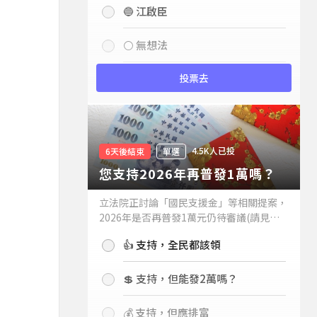
🔵 江啟臣
⚪ 無想法
投票去
4.5K人已投
6天後結束
單選
您支持2026年再普發1萬嗎？
立法院正討論「國民支援金」等相關提案，
2026年是否再普發1萬元仍待審議(請見下
方新聞)。如果2026年再普發1萬元，你支
👍 支持，全民都該領
持嗎？
💲 支持，但能發2萬嗎？
💰 支持，但應排富