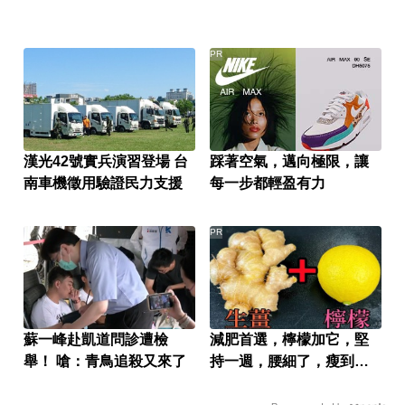
PR
漢光42號實兵演習登場 台
踩著空氣，邁向極限，讓
南車機徵用驗證民力支援
每一步都輕盈有力
PR
蘇一峰赴凱道問診遭檢
減肥首選，檸檬加它，堅
舉！ 嗆：青鳥追殺又來了
持一週，腰細了，瘦到你
懷疑人生