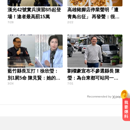
漢光42號實兵演習8/5起登
高雄豬腳店停業聲明「遭
場！違者最高罰15萬
青鳥出征」 再發聲：很多
7/28
2/22
人非常嗜血
藍竹縣長互打！徐欣瑩：
劉櫂豪宣布不參選縣長 陳
別1屍5命 陳見賢：她的想
瑩：為台東都可站同一方
3/24
7/31
法
向
Recommended by
TPBL／官宣確定了！林庭謙重磅加
盟臺北台新戰神