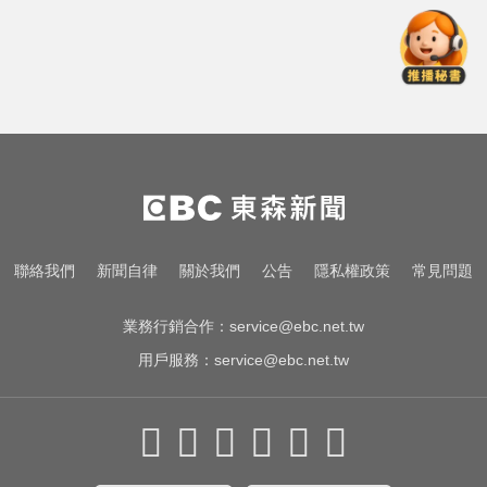
白海豚逼近放颱風假？蔣萬安說話
了
颱風假怎麼放？停班課標準、宣布
時間一次看
TPBL／官宣確定了！林庭謙重磅加
盟臺北台新戰神
白海豚逼近放颱風假？蔣萬安說話
聯絡我們
新聞自律
關於我們
公告
隱私權政策
常見問題
了
業務行銷合作：
service@ebc.net.tw
用戶服務：
service@ebc.net.tw