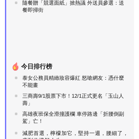
隨餐贈「競選面紙」掀熱議 外送員參選：送
餐即掃街
今日排行榜
泰女公務員精緻妝容爆紅 怒嗆網友：憑什麼
不能畫
三商壽9/1股票下市！12/1正式更名「玉山人
壽」
高雄夜班保全滑撞護欄 車停路邊「折腰倒副
駕」亡！
減肥首選，檸檬加它，堅持一週，腰細了，