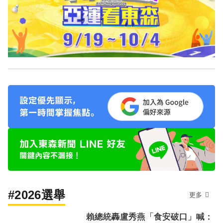
#2026選舉
更多
賴總統轟盧秀燕「食安破口」喊：