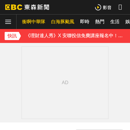
《理財達人秀》X 安聯投信免費講座報名中！搶先卡位 2027
衝啊中華隊
下載東森App，隨時掌握天下大小事！
白海豚颱風
即時
熱門
生活
娛
《理財達人秀》X 安聯投信免費講座報名中！搶先卡位 2027
快訊