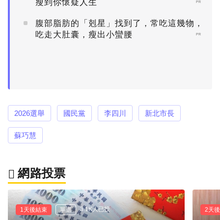
瘦到你懷疑人生
PR
腹部脂肪的「剋星」找到了，常吃這幾物，
吃走大肚囊，瘦出小蠻腰
PR
2026選舉
國民黨
李四川
新北市長
蘇巧慧
網路投票
3.1K人已投
1天後結束
單選
2天