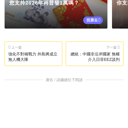
您支持2026年再普發1萬嗎？
你支
投票去
上一篇
下一篇
強化不對稱戰力 外島將成立
總統：中國非沿岸國家 無權
無人機大隊
介入日菲EEZ談判
廣告 / 請繼續往下閱讀