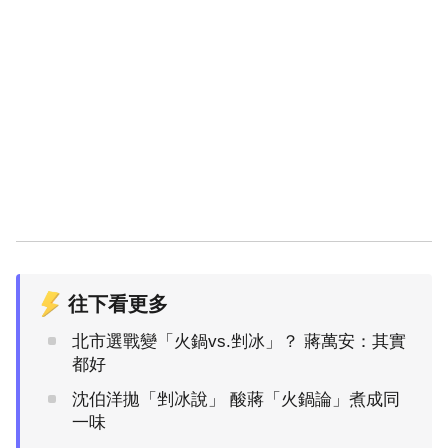
往下看更多
北市選戰變「火鍋vs.剉冰」？ 蔣萬安：其實
都好
沈伯洋拋「剉冰說」 酸蔣「火鍋論」煮成同
一味