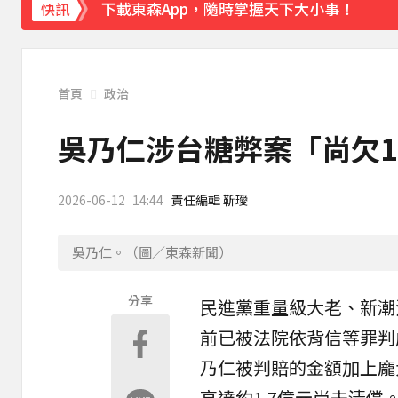
《理財達人秀》X 安聯投信免費講座報名中！搶
快訊
首頁
政治
吳乃仁涉台糖弊案「尚欠1
2026-06-12
14:44
責任編輯 靳璦
吳乃仁。（圖／東森新聞）
分享
民進黨重量級大老、新潮
前已被法院依背信等罪判
乃仁被判賠的金額加上龐
高達約1.7億元尚未清償