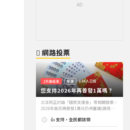
網路投票
2.5K人已投
2天後結束
單選
您支持2026年再普發1萬嗎？
立法院正討論「國民支援金」等相關提案，
2026年是否再普發1萬元仍待審議(請見下
方新聞)。如果2026年再普發1萬元，你支
👍 支持，全民都該領
持嗎？