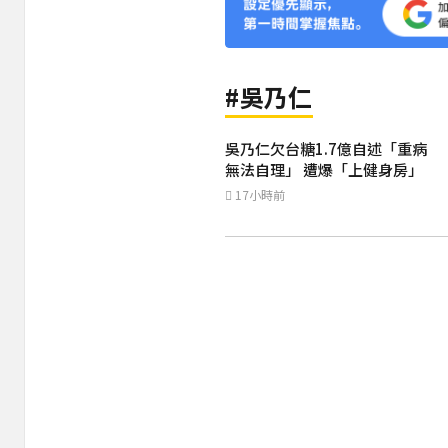
#吳乃仁
吳乃仁欠台糖1.7億自述「重病
無法自理」 遭爆「上健身房」
17小時前