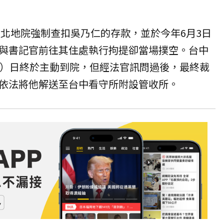
台北地院強制查扣吳乃仁的存款，並於今年6月3日
與書記官前往其住處執行拘提卻當場撲空。台中
1）日終於主動到院，但經法官訊問過後，最終裁
依法將他解送至台中
看守所
附設管收所。