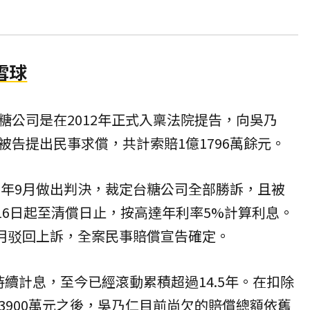
雪球
糖公司是在2012年正式入稟法院提告，向吳乃
被告提出民事求償，共計索賠1億1796萬餘元。
18年9月做出判決，裁定台糖公司全部勝訴，且被
月16日起至清償日止，按高達年利率5%計算利息。
2月驳回上訴，全案民事賠償宣告確定。
續計息，至今已經滾動累積超過14.5年。在扣除
3900萬元之後，吳乃仁目前尚欠的賠償總額依舊