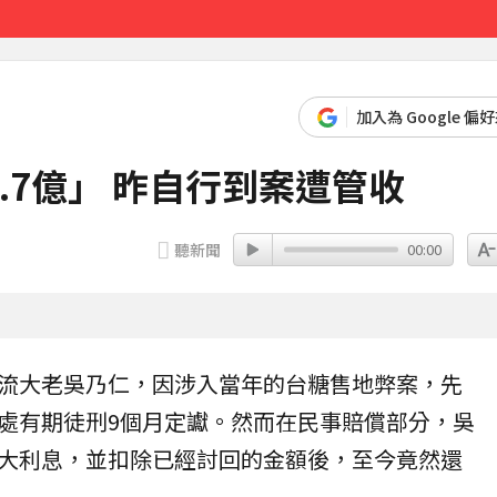
先卡位 2027
加入為 Google 偏
.7億」 昨自行到案遭管收
聽新聞
00:00
流大老
吳乃仁
，因涉入當年的
台糖
售地
弊案
，先
處有期徒刑9個月定讞。然而在民事賠償部分，吳
大利息，並扣除已經討回的金額後，至今竟然還
。