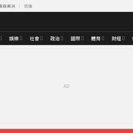
東森美洲
简体
娛樂
社會
政治
國際
體育
財經
先卡位 2027
明
10分鐘前
待查
32分鐘前