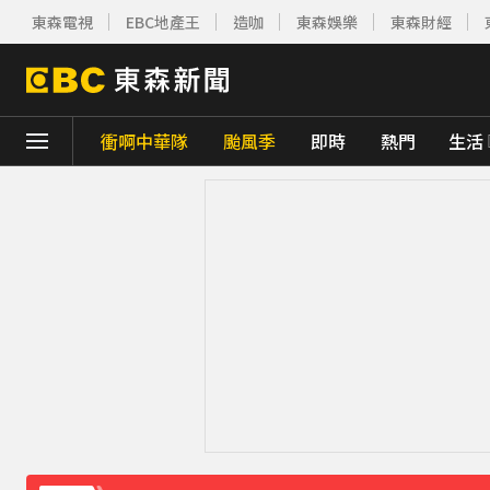
東森電視
EBC地產王
造咖
東森娛樂
東森財經
衝啊中華隊
颱風季
即時
熱門
生活
下載東森App，隨時掌握天下大小事！
《理財達人秀》X 安聯投信免費講座報名中！搶
周杰倫遭影射有私生子 杰威爾怒發132字聲
曾號召反女權集會！36歲網紅陳屍住處 死因
下載東森App，隨時掌握天下大小事！