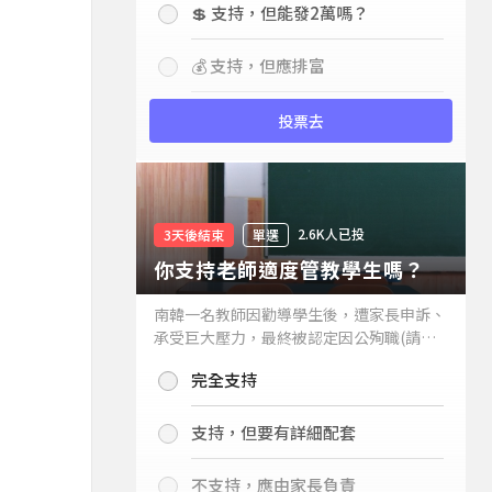
💲 支持，但能發2萬嗎？
💰 支持，但應排富
投票去
2.6K人已投
3天後結束
單選
你支持老師適度管教學生嗎？
南韓一名教師因勸導學生後，遭家長申訴、
承受巨大壓力，最終被認定因公殉職(請見
下列新聞)，引發外界關注教師教權。請問
完全支持
你支持老師適度管教學生嗎？
支持，但要有詳細配套
不支持，應由家長負責