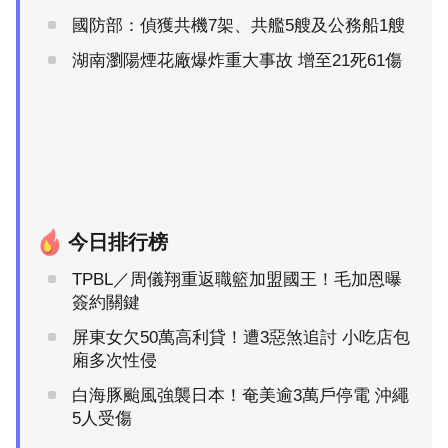
國防部：偵獲共機7架、共艦5艘及公務船1艘
湖南瀏陽煙花廠爆炸重大事故 增至21死61傷
今日排行榜
TPBL／周儀翔重返職籃加盟國王！毛加恩曝
簽約關鍵
屏東女欠50萬高利貸！遭3惡煞追討 小吃店包
廂多次性侵
白海豚颱風強襲日本！奄美逾3萬戶停電 沖繩
5人受傷