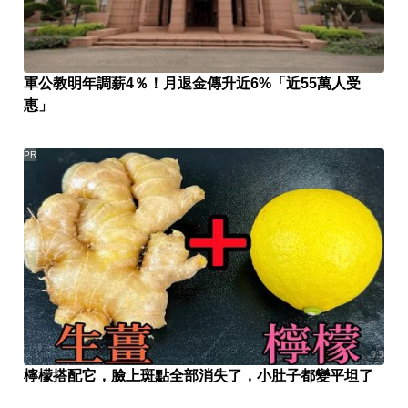
軍公教明年調薪4％！月退金傳升近6%「近55萬人受
惠」
PR
檸檬搭配它，臉上斑點全部消失了，小肚子都變平坦了