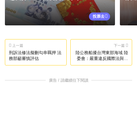
投票去
上一篇
下一篇
刑訴法修法擬刪勾串羈押 法
陸公務船擾台灣東部海域 陸
務部籲審慎評估
委會：嚴重違反國際法與國
際公約
廣告 / 請繼續往下閱讀