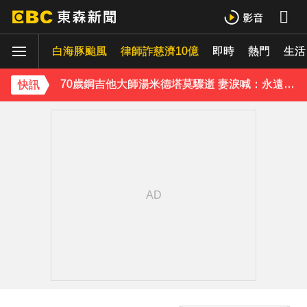
《理財達人秀》X 安聯投信免費講座報名中！搶先卡位 2027
白海豚颱風
律師詐慈濟10億
即時
熱門
生活
70歲鋼吉他大師湯米德塔莫驟逝 妻淚喊：永遠是我一生摯愛
快訊
姜厚任小24歲女友「3碩1博」造假？ 台大回應了
下載東森App，隨時掌握天下大小事！
熊本強震！台灣送帳篷成搶手物資 日網讚：比政府還快