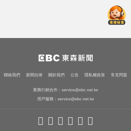
愛玩車／這輛迷你電動車超勇 拖曳
能力勝過特斯拉
一變天膝蓋就發癢？李祖寧自曝半
月板變形，醫揭保骨與增肌兩大救
星！
鬼月飛日本注意！東京鬧區竟藏
「猛鬼大樓」已奪14命
愛玩車／這輛迷你電動車超勇 拖曳
聯絡我們
新聞自律
關於我們
公告
隱私權政策
常見問題
能力勝過特斯拉
業務行銷合作：
service@ebc.net.tw
用戶服務：
service@ebc.net.tw