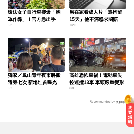
環法女子自行車賽爆「胸
男在家看成人片「遭拘留
罩作弊」！官方急出手
15天」他不滿怒求國賠
8/6
1/20
獨家／鳳山青年夜市將搬
高雄恐怖車禍！電動車失
遷第七次 新場址首曝光
控連撞13車 車頭嚴重變形
8/7
8/8
Recommended by
鬼月飛日本注意！東京鬧區竟藏
「猛鬼大樓」已奪14命