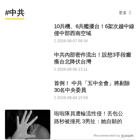
#中共
更多
10共機、6共艦擾台！6架次越中線
侵中部西南空域
2026-08-07 09:34
中共內部密件流出！設想3手段癱
瘓台北降伏台灣
2026-08-06 13:11
首例！ 中共「五中全會」將剔除
30名中央委員
2026-08-04 15:59
啦啦隊員遭輪流性侵！丟包公
路秒被撞死 3男扯：她自願的
Recommended by