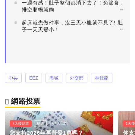
一週有感！肚子整個都消下去了！免節食，
排空順暢就夠
PR
起床就先做件事，沒三天小腹就不見了! 肚
子一天天變小！
PR
中共
EEZ
海域
外交部
林佳龍
網路投票
3.6K人已投
7天後結束
單選
1天
您支持2026年再普發1萬嗎？
你支