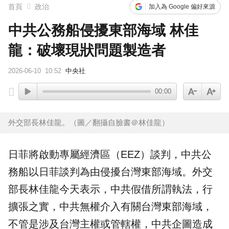
首頁
政治
加入為 Google 偏好來源
中共公務船侵擾東部海域 林佳
龍：破壞現狀問題製造者
2026-06-10
10:52
中央社
00:00
外交部長林佳龍。（圖／翻攝自臉書＠林佳龍 ）
日菲將啟動專屬經濟區（
EEZ
）談判，
中共
公
務船以日菲談判為由侵擾台灣東部
海域
。
外交
部
長
林佳龍
今天表示，中共假借所謂執法，行
擴張之實，中共無權介入有關台灣東部海域，
不管是涉及台灣主權或管轄權，中共企圖造成