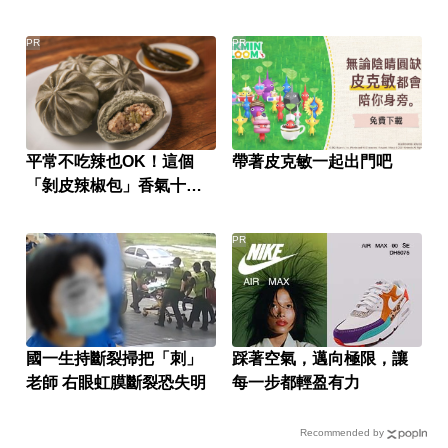
PR
PR
平常不吃辣也OK！這個
帶著皮克敏一起出門吧
「剝皮辣椒包」香氣十
足，不辣口！
PR
國一生持斷裂掃把「刺」
踩著空氣，邁向極限，讓
老師 右眼虹膜斷裂恐失明
每一步都輕盈有力
Recommended by