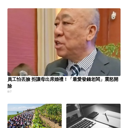
員工怕丟臉 拒讓母出席婚禮！「最愛發錢老闆」震怒開
除
8/7