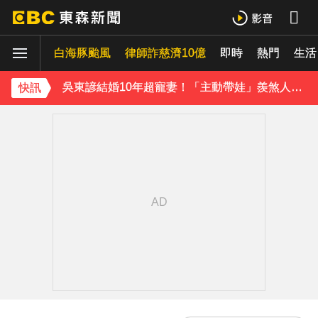
下載東森App，隨時掌握天下大小事！
白海豚颱風
律師詐慈濟10億
即時
熱門
42歲情色女星要結婚了！甜嫁「前職棒選手」浪漫告白：迅速奪走我的心
生活
吳東諺結婚10年超寵妻！「主動帶娃」羨煞人妻女星 她認了：心很酸
快訊
下載東森App，隨時掌握天下大小事！
42歲情色女星要結婚了！甜嫁「前職棒選手」浪漫告白：迅速奪走我的心