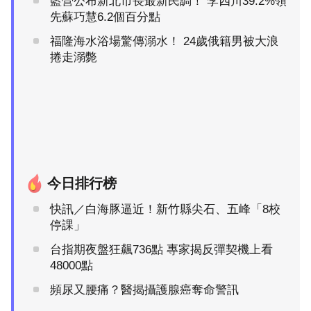
藍營公布新北市長最新民調！ 李四川39.2%領
先蘇巧慧6.2個百分點
福隆海水浴場驚傳溺水！ 24歲俄籍男被大浪
捲走溺斃
今日排行榜
快訊／白海豚逼近！新竹縣尖石、五峰「8校
停課」
台指期夜盤狂飆736點 專家揭反彈契機上看
48000點
頻尿又腰痛？醫揭攝護腺癌奪命警訊