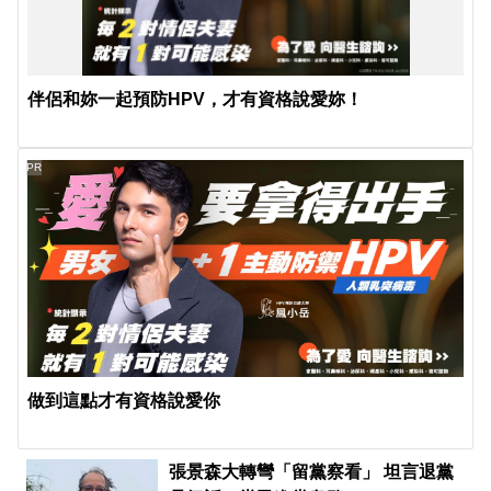
伴侶和妳一起預防HPV，才有資格說愛妳！
PR
做到這點才有資格說愛你
張景森大轉彎「留黨察看」 坦言退黨