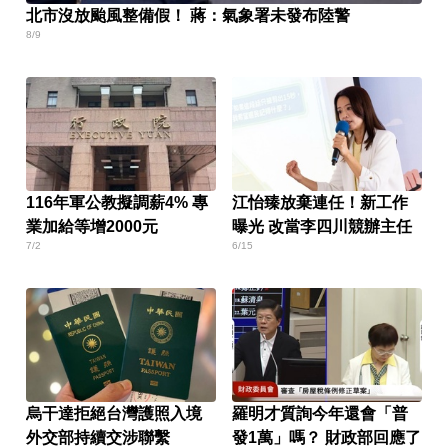
北市沒放颱風整備假！ 蔣：氣象署未發布陸警
8/9
116年軍公教擬調薪4% 專
江怡臻放棄連任！新工作
業加給等增2000元
曝光 改當李四川競辦主任
7/2
6/15
烏干達拒絕台灣護照入境
羅明才質詢今年還會「普
外交部持續交涉聯繫
發1萬」嗎？ 財政部回應了