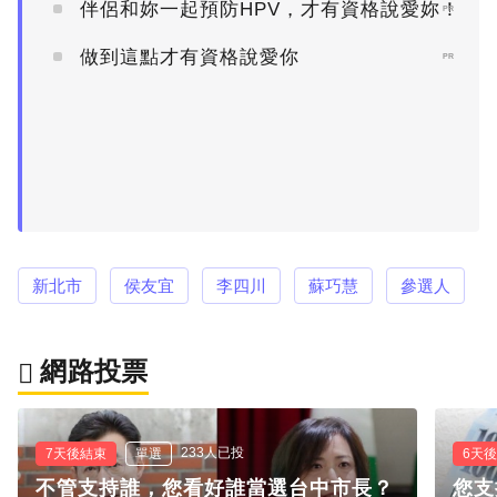
伴侶和妳一起預防HPV，才有資格說愛妳！
PR
做到這點才有資格說愛你
PR
新北市
侯友宜
李四川
蘇巧慧
參選人
網路投票
233人已投
7天後結束
單選
6天
不管支持誰，您看好誰當選台中市長？
您支