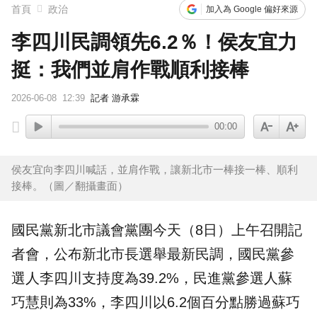
首頁
政治
加入為 Google 偏好來源
李四川民調領先6.2％！侯友宜力
挺：我們並肩作戰順利接棒
2026-06-08
12:39
記者 游承霖
00:00
侯友宜向李四川喊話，並肩作戰，讓新北市一棒接一棒、順利
接棒。（圖／翻攝畫面）
國民黨
新北市
議會黨團今天（8日）上午召開記
者會，公布新北市長選舉最新民調，國民黨
參
選人
李四川
支持度為39.2%，民進黨參選人
蘇
巧慧
則為33%，李四川以6.2個百分點勝過蘇巧