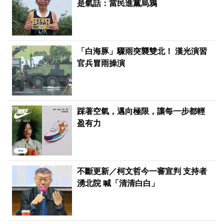
是氣話：當民進黨烏鴉
「白海豚」驟雨突襲雙北！ 漢光演習
官兵冒雨操演
PR
踩著空氣，邁向極限，讓每一步都輕
盈有力
不斷更新／柯文哲今一審宣判 支持者
湧北院 喊「清清白白」