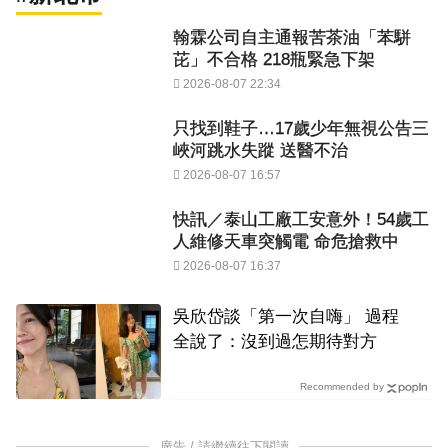
翰霖公司自主通報苦茶油「苯駢
芘」不合格 218瓶緊急下架
2026-08-07 22:34
只找到鞋子…17歲少年無視公告三
峽河跳水失蹤 送醫不治
2026-08-07 16:57
快訊／泰山工廠工安意外！54歲工
人維修天車突觸電 命危搶救中
2026-08-07 16:37
吳欣岱談「第一次自嗨」 過程
全說了：沒到過怎期待對方
Recommended by
廣告 / 請繼續往下閱讀