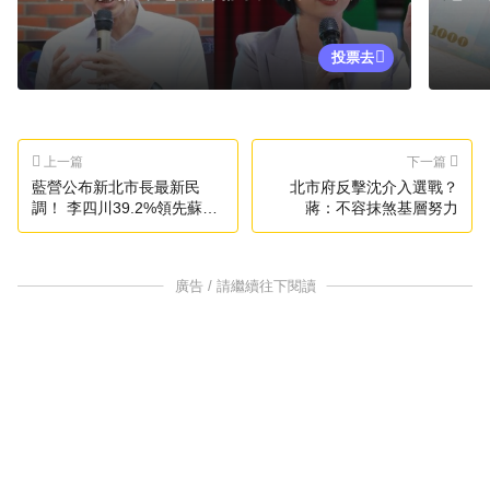
投票去
上一篇
下一篇
藍營公布新北市長最新民
北市府反擊沈介入選戰？
調！ 李四川39.2%領先蘇巧
蔣：不容抹煞基層努力
慧6.2個百分點
廣告 / 請繼續往下閱讀