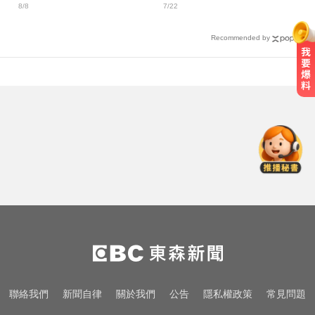
8/8
7/22
Recommended by
台玻夫人揭長子驟逝原因！兒媳譚
以欣71字發聲反駁
她砸錢演女主「60場吻戲狂伸舌」
男星硬撐拍完...慘下架
國巨狂瀉逾6成！高盛、花旗喊買進
專家揭背後真相
台玻夫人揭長子驟逝原因！兒媳譚
以欣71字發聲反駁
她砸錢演女主「60場吻戲狂伸舌」
聯絡我們
新聞自律
關於我們
公告
隱私權政策
常見問題
男星硬撐拍完...慘下架