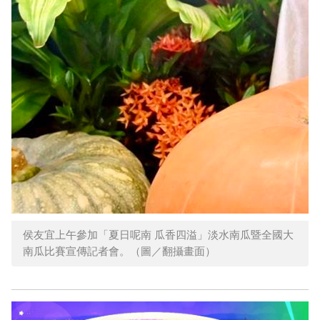
侯友宜上午參加「夏日呢南 瓜香四溢」淡水南瓜暨全國大
南瓜比賽宣傳記者會。（圖／翻攝畫面）