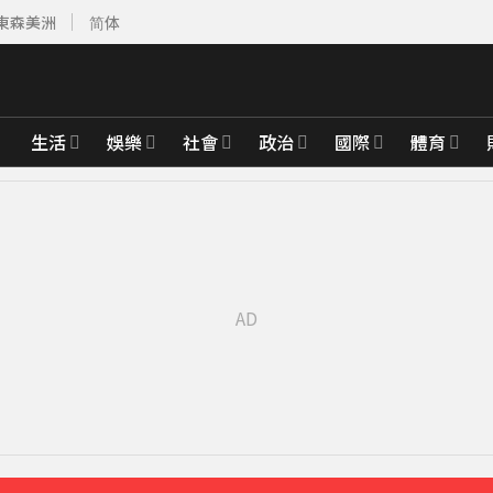
東森美洲
简体
生活
娛樂
社會
政治
國際
體育
先卡位 2027