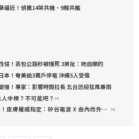
舉逼近！偵獲14架共機、9艘共艦
性侵！丟包公路秒被撞死 3男扯：她自願的
日本！奄美逾3萬戶停電 沖繩5人受傷
變慢！專家：影響時間拉長 北台恐迎狂風暴雨
1人中標？不可能吧？
PR
！皮膚權威指定：矽谷電波 X 由內而外養出逆齡好膚
PR