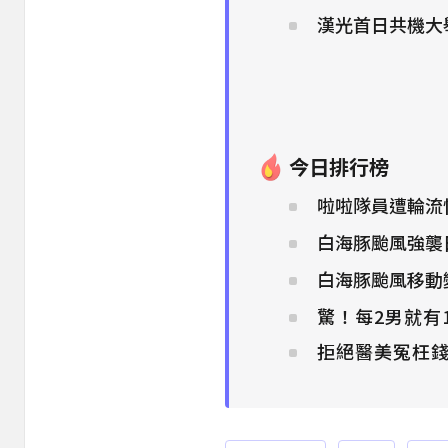
漢光首日共機大
今日排行榜
啦啦隊員遭輪流
白海豚颱風強襲
白海豚颱風移動
驚！每2男就有
拒絕醫美冤枉錢