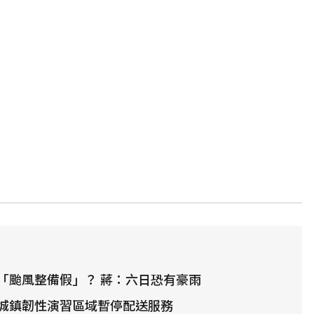
「颱風整備假」？ 蔣：六日恐有豪雨
城鎮韌性演習區域暫停配送服務