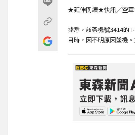
★延伸閱讀★
快訊／空軍
據悉，該架機號3414的
目時，因不明原因墜機。