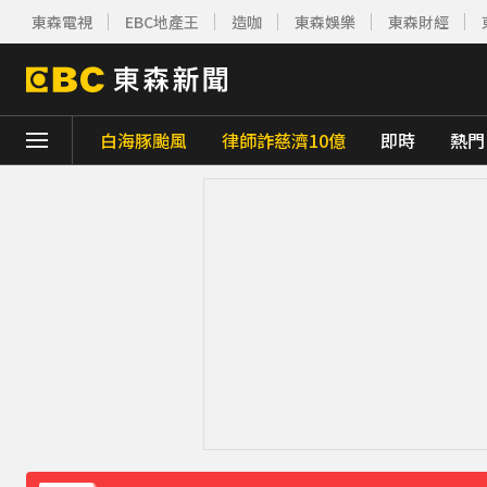
東森電視
EBC地產王
造咖
東森娛樂
東森財經
白海豚颱風
律師詐慈濟10億
即時
熱門
下載東森App，隨時掌握天下大小事！
《理財達人秀》X 安聯投信免費講座報名中！搶
下載東森App，隨時掌握天下大小事！