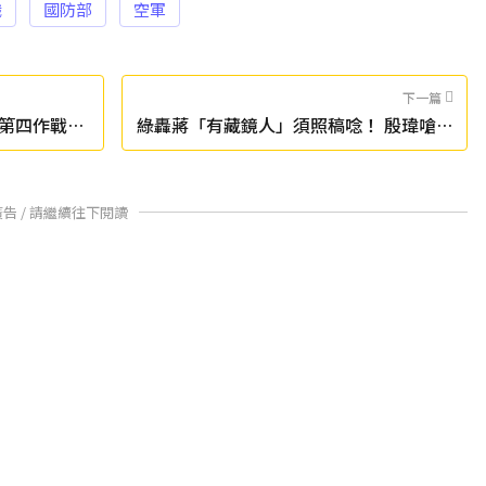
職
國防部
空軍
下一篇
第四作戰區
綠轟蔣「有藏鏡人」須照稿唸！ 殷瑋嗆：
沒行政經驗
廣告 / 請繼續往下閱讀