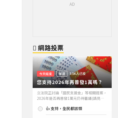
網路投票
3.5K人已投
今天結束
單選
您支持2026年再普發1萬嗎？
立法院正討論「國民支援金」等相關提案，
2026年是否再普發1萬元仍待審議(請見下
方新聞)。如果2026年再普發1萬元，你支
👍 支持，全民都該領
持嗎？