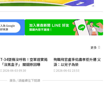
更多
T-34墜機沒呼救！空軍證實揭
殉職飛官盧季佑盡孝拒升遷 父
「沒黑盒子」 關鍵原因曝
淚：以兒子為榮
2026-06-03 09:30
2026-06-02 23:53
廣告 / 請繼續往下閱讀