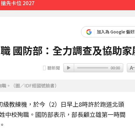
先卡位 2027
加入為 Google 偏
殉職 國防部：全力調查及協助家
聽新聞
00:00
官殉職。（圖／IDF經國號臉書）
初級教練機，於今（2）日早上8時許於跑道北頭
姓中校
殉職
。
國防部
表示，部長顧立雄第一時間
。