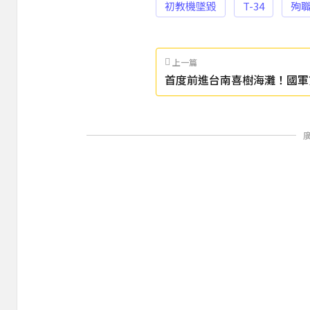
初教機墜毀
T-34
殉
上一篇
首度前進台南喜樹海灘！國軍
展開實彈射擊