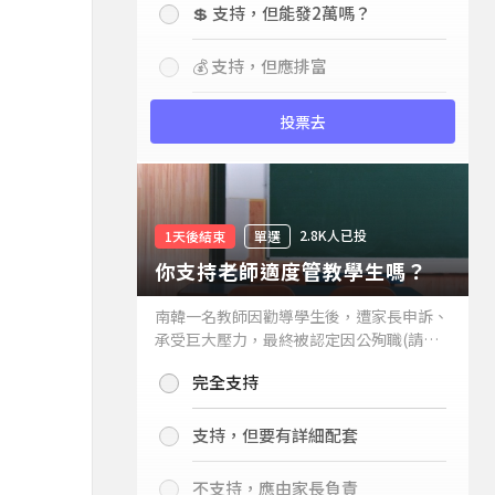
💲 支持，但能發2萬嗎？
💰 支持，但應排富
投票去
2.8K人已投
1天後結束
單選
你支持老師適度管教學生嗎？
南韓一名教師因勸導學生後，遭家長申訴、
承受巨大壓力，最終被認定因公殉職(請見
下列新聞)，引發外界關注教師教權。請問
完全支持
你支持老師適度管教學生嗎？
支持，但要有詳細配套
不支持，應由家長負責