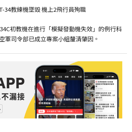
T-34教練機墜毀 機上2飛行員殉職
T-34C初教機在進行「模擬發動機失效」的例行科
空軍司令部已成立專案小組釐清肇因。