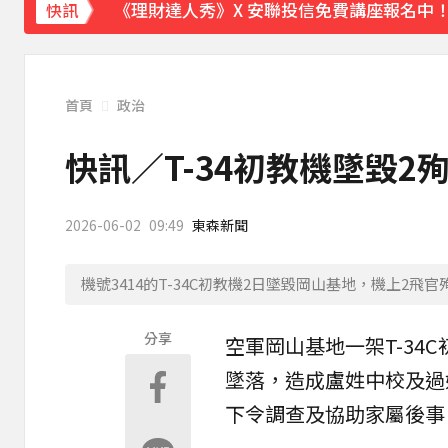
《理財達人秀》X 安聯投信免費講座報名中！搶
快訊
首頁
政治
快訊／T-34初教機墜毀2
2026-06-02
09:49
東森新聞
機號3414的T-34C初教機2日墜毀岡山基地，機上2飛
分享
空軍
岡山基地一架
T-34
C
墜落，造成盧姓中校及過
下令調查及協助家屬後事