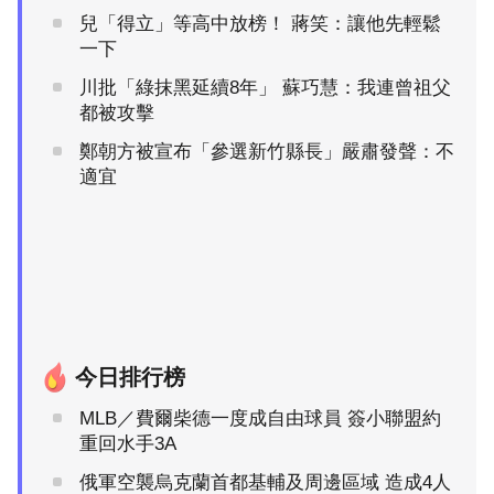
兒「得立」等高中放榜！ 蔣笑：讓他先輕鬆
一下
川批「綠抹黑延續8年」 蘇巧慧：我連曾祖父
都被攻擊
鄭朝方被宣布「參選新竹縣長」嚴肅發聲：不
適宜
今日排行榜
MLB／費爾柴德一度成自由球員 簽小聯盟約
重回水手3A
俄軍空襲烏克蘭首都基輔及周邊區域 造成4人