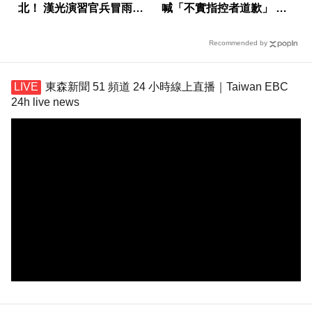
北！ 漢光演習官兵冒雨操
喊「不實指控者道歉」 蔣
演
萬安回應了
Recommended by
東森新聞 51 頻道 24 小時線上直播｜Taiwan EBC
24h live news