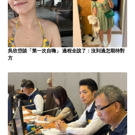
吳欣岱談「第一次自嗨」 過程全說了：沒到過怎期待對
方