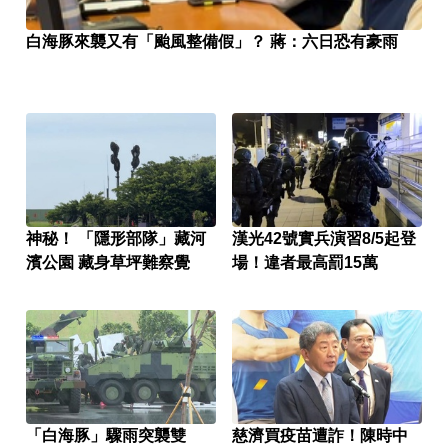
白海豚來襲又有「颱風整備假」？ 蔣：六日恐有豪雨
神秘！ 「隱形部隊」藏河
漢光42號實兵演習8/5起登
濱公園 藏身草坪難察覺
場！違者最高罰15萬
「白海豚」驟雨突襲雙
慈濟買疫苗遭詐！陳時中