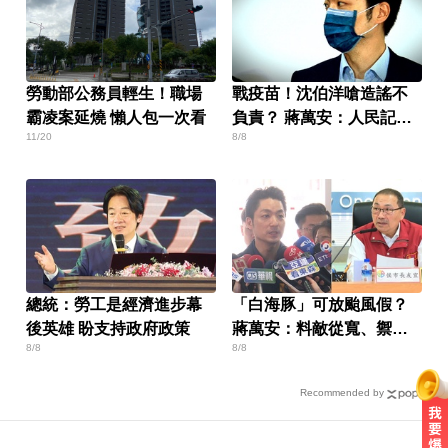
勞動部公務員輕生！職場
戰疫苗！沈伯洋嗆造謠不
霸凌案延燒 懶人包一次看
負責？ 蔣萬安：人民記憶
11/20
8/8
「洗不掉」
總統：勞工是經濟進步幕
「白海豚」可放颱風假？
後英雄 盼支持政府政策
蔣萬安：料敵從寬、禦敵
8/8
8/8
從嚴
Recommended by