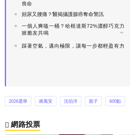
喪命
頻尿又腰痛？醫揭攝護腺癌奪命警訊
一個人爽嗑一桶？哈根達斯72%濃醇巧克力
掀脆友共鳴
PR
踩著空氣，邁向極限，讓每一步都輕盈有力
PR
2026選舉
蔣萬安
沈伯洋
親子
600點
網路投票