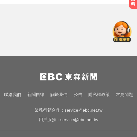
台指期夜盤狂飆736點 專家揭反彈
契機上看48000點
拍板了！賴總統：0-18歲每月5千明
年起發放
台南死亡車禍！轎車遭大貨車壓
「扭曲變形」男駕駛受困亡
台指期夜盤狂飆736點 專家揭反彈
契機上看48000點
拍板了！賴總統：0-18歲每月5千明
聯絡我們
新聞自律
關於我們
公告
隱私權政策
常見問題
年起發放
業務行銷合作：
service@ebc.net.tw
用戶服務：
service@ebc.net.tw