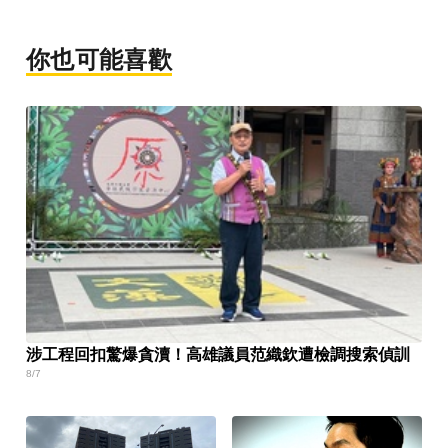
你也可能喜歡
涉工程回扣驚爆貪瀆！高雄議員范織欽遭檢調搜索偵訓
8/7