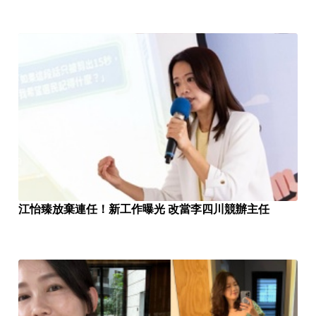
江怡臻放棄連任！新工作曝光 改當李四川競辦主任