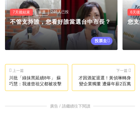
246人已投
7天後結束
單選
6天
不管支持誰，您看好誰當選台中市長？
您支
投票去
上一篇
下一篇
川批「綠抹黑延續8年」 蘇
才因酒駕退選！黃偵琳轉身
巧慧：我連曾祖父都被攻擊
變企業獨董 遭爆年薪2百萬
廣告 / 請繼續往下閱讀