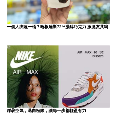
一個人爽嗑一桶？哈根達斯72%濃醇巧克力 掀脆友共鳴
PR
踩著空氣，邁向極限，讓每一步都輕盈有力