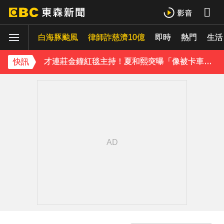
吳東諺結婚10年超寵妻！「主動帶娃」羨煞人妻女星 她認了：心很酸
白海豚颱風
下載東森App，隨時掌握天下大小事！
律師詐慈濟10億
即時
熱門
生活
才連莊金鐘紅毯主持！夏和熙突曝「像被卡車撞」備賽狂操滿手繭
快訊