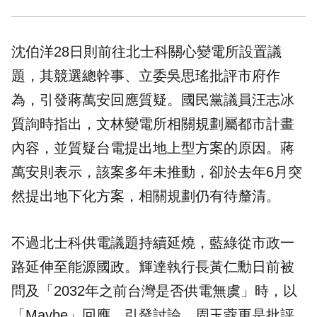
沈伯洋28日則前往北士科關心變電所設置議
題，其競選總幹事、立委吳思瑤批評市府作
為，引發蔣萬安回應質疑。國民黨議員汪志冰
質詢時指出，文林變電所相關規劃屬都市計畫
內容，並質疑台電提出地上型方案的原因。蔣
萬安則表示，該案多年未推動，卻於去年6月突
然提出地下化方案，相關規劃仍有待釐清。
不過北士科供電議題持續延燒，藍綠從市政一
路延伸至能源國政。輝達執行長黃仁勳日前被
問及「2032年之前台灣是否供電無虞」時，以
「Maybe」回應，引發討論。周玉蔻更是批評