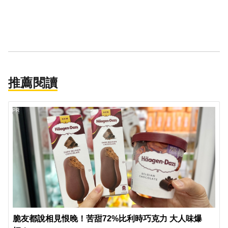
推薦閱讀
PR
脆友都說相見恨晚！苦甜72%比利時巧克力 大人味爆