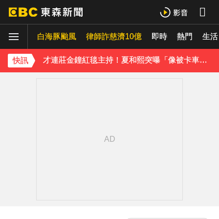
42歲情色女星要結婚了！甜嫁「前職棒選手」浪漫告白：迅速奪走我的心
白海豚颱風
下載東森App，隨時掌握天下大小事！
律師詐慈濟10億
即時
熱門
生活
才連莊金鐘紅毯主持！夏和熙突曝「像被卡車撞」備賽狂操滿手繭
快訊