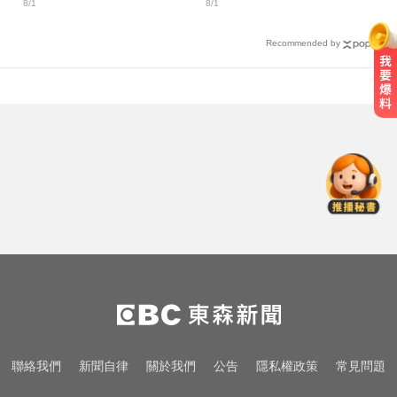
8/1
8/1
中！
Recommended by
台玻夫人揭長子驟逝原因！兒媳譚
以欣71字發聲反駁
快訊／國2油罐車撞休旅「打橫匝
道」 路段塞爆了！
她砸錢演女主「60場吻戲狂伸舌」
男星硬撐拍完...慘下架
台玻夫人揭長子驟逝原因！兒媳譚
以欣71字發聲反駁
快訊／國2油罐車撞休旅「打橫匝
聯絡我們
新聞自律
關於我們
公告
隱私權政策
常見問題
道」 路段塞爆了！