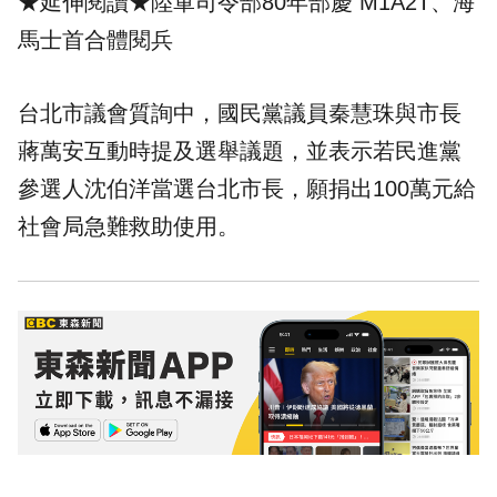
★延伸閱讀★
陸軍司令部80年部慶 M1A2T、海
馬士首合體閱兵
台北市議會質詢中，國民黨議員秦慧珠與市長
蔣萬安互動時提及選舉議題，並表示若民進黨
參選人沈伯洋當選台北市長，願捐出100萬元給
社會局急難救助使用。