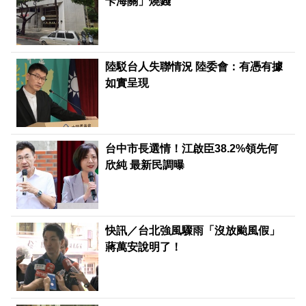
卡海關」燒錢
陸駁台人失聯情況 陸委會：有憑有據
如實呈現
台中市長選情！江啟臣38.2%領先何
欣純 最新民調曝
快訊／台北強風驟雨「沒放颱風假」
蔣萬安說明了！