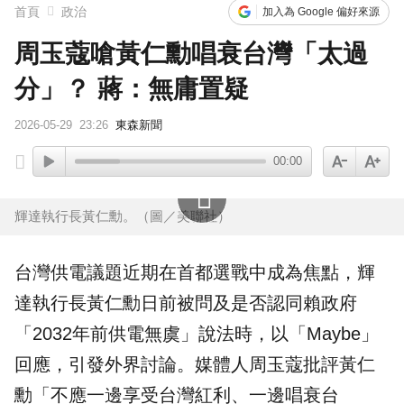
首頁
政治
加入為 Google 偏好來源
周玉蔻嗆黃仁勳唱衰台灣「太過
分」？ 蔣：無庸置疑
2026-05-29
23:26
東森新聞
00:00
輝達執行長黃仁勳。（圖／美聯社）
台灣供電議題近期在首都選戰中成為焦點，
輝
達
執行長
黃仁勳
日前被問及是否認同賴政府
「2032年前供電無虞」說法時，以「Maybe」
回應，引發外界討論。媒體人
周玉蔻
批評黃仁
勳「不應一邊享受台灣紅利、一邊唱衰台