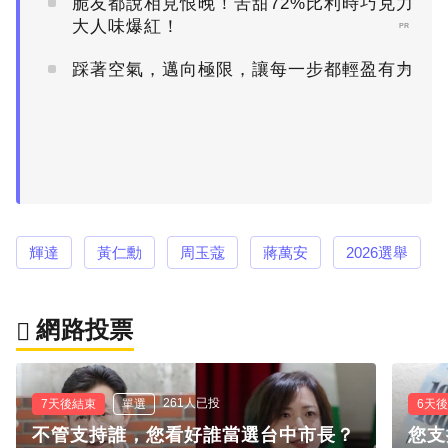
脆友都說相見恨晚！苦甜72%比利時巧克力
大人味爆紅！
PR
踩著空氣，邁向極限，讓每一步都輕盈有力
PR
輝達
黃仁勳
周玉蔻
蔣萬安
2026選舉
網路投票
261人已投
7天後結束
單選
6天
不管支持誰，您看好誰當選台中市長？
您支