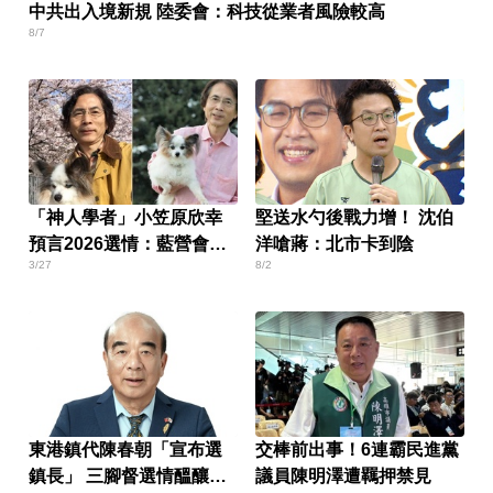
中共出入境新規 陸委會：科技從業者風險較高
8/7
「神人學者」小笠原欣幸
堅送水勺後戰力增！ 沈伯
預言2026選情：藍營會失
洋嗆蔣：北市卡到陰
3/27
8/2
去3、4個縣市
東港鎮代陳春朝「宣布選
交棒前出事！6連霸民進黨
鎮長」 三腳督選情醞釀
議員陳明澤遭羈押禁見