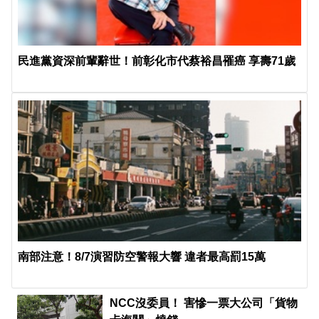
民進黨資深前輩辭世！前彰化市代蔡裕昌罹癌 享壽71歲
南部注意！8/7演習防空警報大響 違者最高罰15萬
NCC沒委員！ 害慘一票大公司「貨物