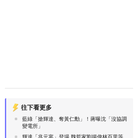
往下看更多
藍綠「搶輝達、奪黃仁勳」！蔣曝沈「沒協調
變電所」
輝達「兆元宴」登場 魏哲家劉揚偉林百里等