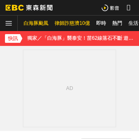
下載東森App，隨時掌握天下大小事！
白海豚颱風
律師詐慈濟10億
即時
熱門
生活
獨家／「白海豚」襲泰安！苗62線落石不斷 遊客急下山
八點檔女神美照遭放大腳趾！被酸「暗沉皺褶」本人無奈回應
快訊
庹宗康資產全給老婆！「名下只剩1台車」結婚15年保鮮秘訣曝
百萬網紅失蹤3年遇害！遭閨密設局赴菲「綁架撕票」千萬贖金救不回
下載東森App，隨時掌握天下大小事！
獨家／「白海豚」襲泰安！苗62線落石不斷 遊客急下山