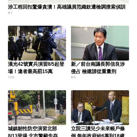
涉工程回扣驚爆貪瀆！高雄議員范織欽遭檢調搜索偵訓
8/7
漢光42號實兵演習8/5起登
新／前台南議長郭信良涉
場！違者最高罰15萬
侵占 檢建請從重量刑
7/28
8/5
城鎮韌性防空演習北部
立院三讀兒少未來帳戶條
8/13登場 北市警籲先存避
例 每年政府給6萬到18歲