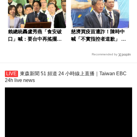
賴總統轟盧秀燕「食安破
慈濟買疫苗遭詐！陳時中
口」喊：要台中再搖擺一
喊「不實指控者道歉」 蔣
次
萬安回應了
Recommended by
東森新聞 51 頻道 24 小時線上直播｜Taiwan EBC
24h live news