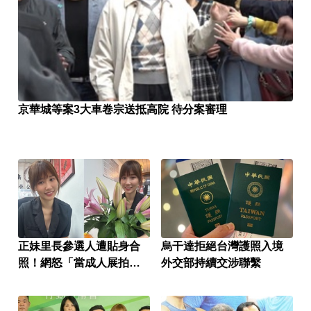
京華城等案3大車卷宗送抵高院 待分案審理
正妹里長參選人遭貼身合
烏干達拒絕台灣護照入境
照！網怒「當成人展拍」
外交部持續交涉聯繫
本人回應了