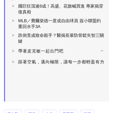
國巨狂瀉逾6成！高盛、花旗喊買進 專家揭背
後真相
MLB／費爾柴德一度成自由球員 簽小聯盟約
重回水手3A
跌倒竟成致命殺手？醫揭長輩防骨鬆失智三關
鍵
帶著皮克敏一起出門吧
PR
踩著空氣，邁向極限，讓每一步都輕盈有力
PR