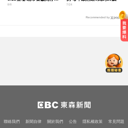
8/6
7/24
難點
Recommended by
三商美邦人壽將下市！8/20停牌 千
張大戶還有252人
MLB／大谷10局致勝安當救世主！
道奇險勝響尾蛇終止7連敗
俄軍空襲烏克蘭首都基輔及周邊區
域 造成4人喪命
三商美邦人壽將下市！8/20停牌 千
張大戶還有252人
MLB／大谷10局致勝安當救世主！
聯絡我們
新聞自律
關於我們
公告
隱私權政策
常見問題
道奇險勝響尾蛇終止7連敗