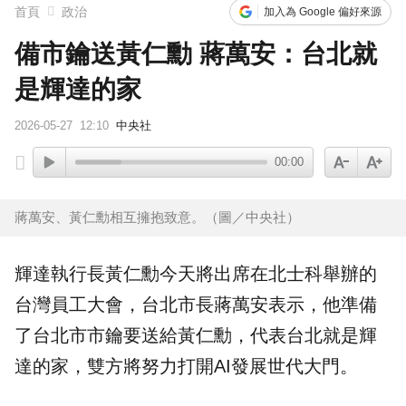
首頁
政治
加入為 Google 偏好來源
備市鑰送黃仁勳 蔣萬安：台北就
是輝達的家
2026-05-27
12:10
中央社
00:00
蔣萬安、黃仁勳相互擁抱致意。（圖／中央社）
輝達
執行長
黃仁勳
今天將出席在北士科舉辦的
台灣員工大會，
台北
市長
蔣萬安
表示，他準備
了台北市市鑰要送給黃仁勳，代表台北就是輝
達的家，雙方將努力打開AI發展世代大門。