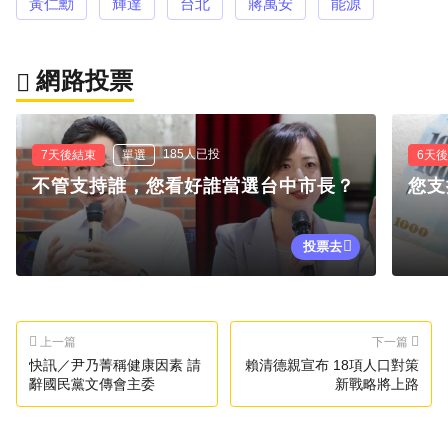
黃仁勳
輝達
台北
蔣萬安
能源
網路投票
185人已投
7天後結束
單選
6天
不管支持誰，您看好誰當選台中市長？
您支
投票去
上一篇
下一篇
快訊／尹乃菁稱健康因素 請
賴清德親宣布 18項人口對策
辭國民黨文傳會主委
新戰略將上路