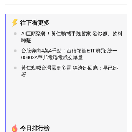
往下看更多
AI巨頭聚餐！黃仁勳攜手魏哲家 發炒麵、飲料
嗨翻
台股奔向4萬4千點！台積領衝ETF群飛 統一
00403A華邦電聯電成交爆量
黃仁勳喊台灣需更多電 經濟部回應：早已部
署
今日排行榜