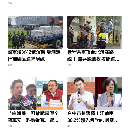
8/9
國軍漢光42號演習 澎湖進
緊守共軍攻台北潛在路
行補給品運補演練
線！ 憲兵颱風夜搭捷運增
8/6
8/9
援
「白海豚」可放颱風假？
台中市長選情！江啟臣
蔣萬安：料敵從寬、禦敵
38.2%領先何欣純 最新民
8/8
8/7
從嚴
調曝