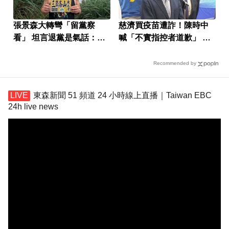
張景森大轉彎「留黨察
慈濟買疫苗遭詐！陳時中
看」 坦言退黨是氣話：當
喊「不實指控者道歉」 蔣
民進黨烏鴉
萬安回應了
Recommended by
東森新聞 51 頻道 24 小時線上直播｜Taiwan EBC
24h live news