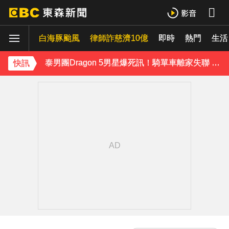
富婆砸錢拍短劇塞60場吻戲！男星爆「開房被包養」 親上火線揭真相
白海豚颱風
律師詐慈濟10億
即時
熱門
SEVENTEEN勝寬、Dino同天入伍！玟奎9月服替代役
生活
泰男團Dragon 5男星爆死訊！騎單車離家失聯 陳屍河中驚見「20公斤重物」
快訊
女星告別9年演藝圈！轉行當計程車司機 曝收入：比演員賺更多
蔡阿嘎陷爭議！蘿拉神隱19個月首發文 遭酸「詐騙集團回歸」回應了
下載東森App，隨時掌握天下大小事！
「芒果氣泡水」沒芒果 廠商造假報告下場慘了