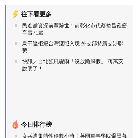
往下看更多
民進黨資深前輩辭世！前彰化市代蔡裕昌罹癌
享壽71歲
烏干達拒絕台灣護照入境 外交部持續交涉聯
繫
快訊／台北強風驟雨「沒放颱風假」 蔣萬安
說明了！
今日排行榜
女兵遭集體性侵數小時！英國軍事學院爆黑幕