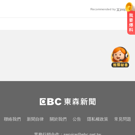
Recommended by
機車紅燈熄火「牽車」也會被罰？
法院判決揭密
白家綺分享！對抗烈日與熬夜的鏡
頭濾鏡靠親研「超美飲」
NBA／名人堂傳奇教練尼爾森辭世
勝場史上第2多
機車紅燈熄火「牽車」也會被罰？
法院判決揭密
白家綺分享！對抗烈日與熬夜的鏡
聯絡我們
新聞自律
關於我們
公告
隱私權政策
常見問題
頭濾鏡靠親研「超美飲」
業務行銷合作：
service@ebc.net.tw