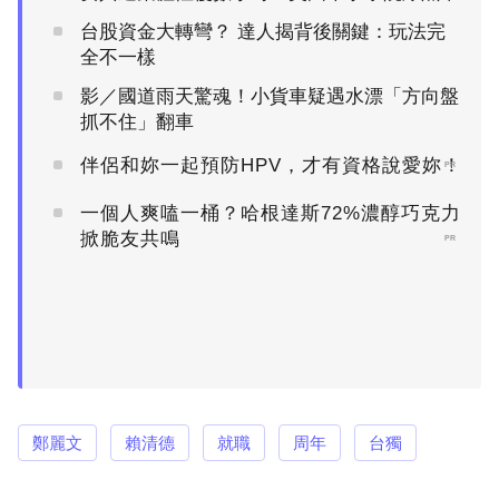
台股資金大轉彎？ 達人揭背後關鍵：玩法完
全不一樣
影／國道雨天驚魂！小貨車疑遇水漂「方向盤
抓不住」翻車
伴侶和妳一起預防HPV，才有資格說愛妳！
PR
一個人爽嗑一桶？哈根達斯72%濃醇巧克力
掀脆友共鳴
PR
鄭麗文
賴清德
就職
周年
台獨