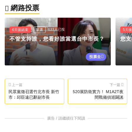
網路投票
633人已投
6天後結束
單選
5天
不管支持誰，您看好誰當選台中市長？
您支
投票去
上一篇
下一篇
民眾黨徵召選竹北市長 新竹
520展防衛實力！ M1A2T夜
市：邱臣遠已辭副市長
間戰備偵巡闢謠
廣告 / 請繼續往下閱讀