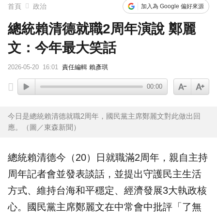
首頁
政治
加入為 Google 偏好來源
總統賴清德就職2周年演說 鄭麗
文：今年最大笑話
2026-05-20
16:01
責任編輯 賴彥琪
00:00
今日是總統賴清德就職2周年，國民黨主席鄭麗文對此做出回
應。（圖／東森新聞）
總統
賴清德
今（20）日
就職
滿2
周年
，親自主持
周年記者會並發表談話，並提出守護民主生活
方式、維持台海和平穩定、經濟發展3大執政核
心。國民黨主席
鄭麗文
在中常會中批評「了無