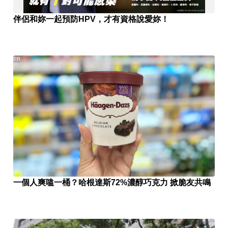
伴侶和妳一起預防HPV，才有資格說愛妳！
PR
一個人爽嗑一桶？哈根達斯72%濃醇巧克力 掀脆友共鳴