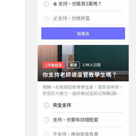
💲 支持，但能發2萬嗎？
💰 支持，但應排富
投票去
2.9K人已投
1天後結束
單選
你支持老師適度管教學生嗎？
南韓一名教師因勸導學生後，遭家長申訴、
承受巨大壓力，最終被認定因公殉職(請見
下列新聞)，引發外界關注教師教權。請問
完全支持
你支持老師適度管教學生嗎？
支持，但要有詳細配套
不支持，應由家長負責