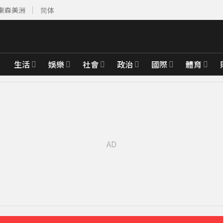
東森美洲
简体
生活
娛樂
社會
政治
國際
體育
分鐘前
、禦敵從嚴
48分鐘前
飢餓行銷嗎？
49分鐘前