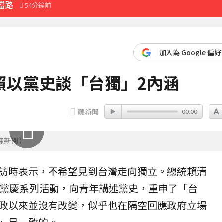
擋路
54分鐘前
58分鐘前
先卡位 2027
加入為 Google 偏
賴以黨史談「台獨」2內涵
分鐘前
聽新聞
00:00
森新聞）
訪時表示，不希望見到台灣走向獨立。總統
賴清
黨慶系列活動，向青年講述黨史，重申了「
台
政以來並沒有改變，似乎也在隔空回應政府立場
」是一致的。