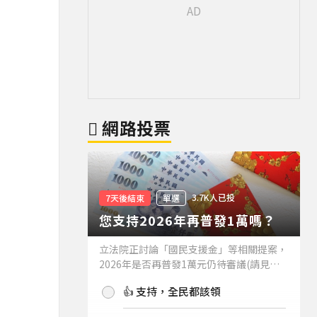
網路投票
3.7K人已投
7天後結束
單選
您支持2026年再普發1萬嗎？
立法院正討論「國民支援金」等相關提案，
2026年是否再普發1萬元仍待審議(請見下
方新聞)。如果2026年再普發1萬元，你支
👍 支持，全民都該領
持嗎？