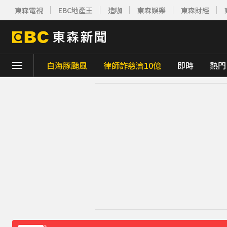
東森電視
EBC地產王
造咖
東森娛樂
東森財經
白海豚颱風
律師詐慈濟10億
即時
熱門
下載東森App，隨時掌握天下大小事！
快訊／雷雨狂炸雙北！警戒地區一次看
19
「白海豚」可放颱風假？蔣萬安：料敵從寬
獨家／美式賣場紅殼蛋「限購1盒」 客怨：