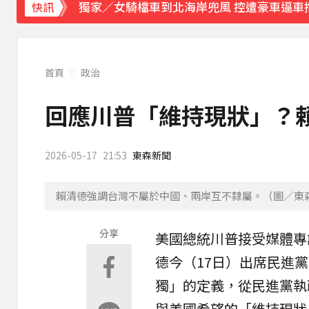
獨家／女騎檔車到北海岸兜風 控遭豪車逼車
快訊
中颱白海豚暴風圈逼近！7地區達停班課標準
《理財達人秀》X 安聯投信免費講座報名中！搶
首頁
政治
下載東森App，隨時掌握天下大小事！
回應川普「維持現狀」？
快訊／雷雨狂炸雙北！警戒地區一次看
19
2026-05-17
21:53
東森新聞
賴清德強調台灣不屬於中國、兩岸互不隸屬。（圖／東
分享
美國總統川普接受媒體專
德
今（17日）出席
民進黨
獨
」的
定義
，從民進黨執
與美國希望的「維持現狀