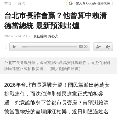
首頁
政治
加入為 Google 偏好來源
台北市長誰會贏？他曾算中賴清
德當總統 最新預測出爐
2026-05-14
20:55
責任編輯 黃心亮
00:00
台北市長選戰升溫，國民黨派出蔣萬安挑戰連任，而沈伯洋則
獲民進黨正式拍板參選。（圖／翻攝自臉書）
2026年
台北
市長
選戰升溫！國民黨派出
蔣萬安
挑戰連任，而
沈伯洋
則獲民進黨正式拍板參
選。究竟誰能奪下首都市長寶座？曾預測賴清
德當選總統的命理師江柏樂，近日則透過姓名