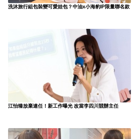
洗沐旅行組包裝變可愛娃包？中油x小海豹IP限量聯名款
江怡臻放棄連任！新工作曝光 改當李四川競辦主任