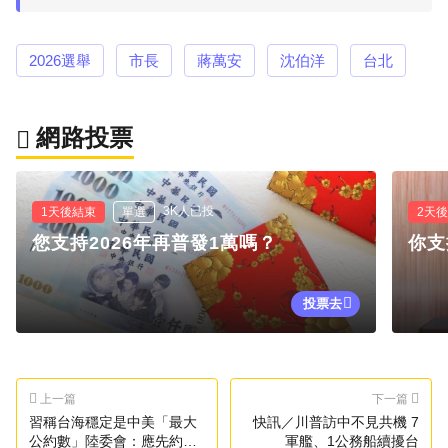
2026選舉
市長
蔣萬安
沈伯洋
台北
網路投票
3K人已投
1天後結束
單選
2天
您支持2026年再普發1萬嗎？
你支
投票去
上一篇
下一篇
習稱台海穩定是中美「最大
快訊／川普訪中不見共機 7
公約數」陸委會：應先約束
軍艦、1公務船續擾台