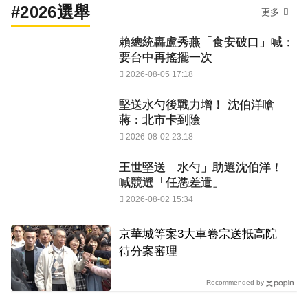
#2026選舉
更多
賴總統轟盧秀燕「食安破口」喊：
要台中再搖擺一次
2026-08-05 17:18
堅送水勺後戰力增！ 沈伯洋嗆
蔣：北市卡到陰
2026-08-02 23:18
王世堅送「水勺」助選沈伯洋！
喊競選「任憑差遣」
2026-08-02 15:34
京華城等案3大車卷宗送抵高院
待分案審理
Recommended by