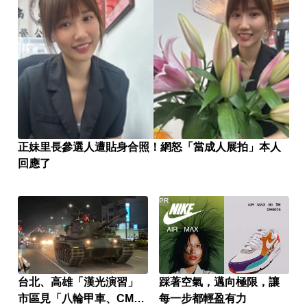
正妹里長參選人遭貼身合照！網怒「當成人展拍」本人
回應了
PR
台北、高雄「漢光演習」
踩著空氣，邁向極限，讓
市區見「八輪甲車、CM11
每一步都輕盈有力