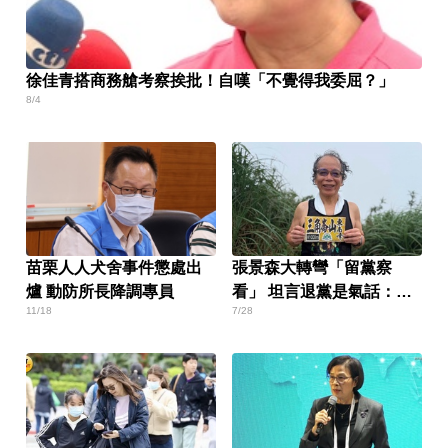
徐佳青搭商務艙考察挨批！自嘆「不覺得我委屈？」
8/4
苗栗人人犬舍事件懲處出
張景森大轉彎「留黨察
爐 動防所長降調專員
看」 坦言退黨是氣話：當
11/18
7/28
民進黨烏鴉