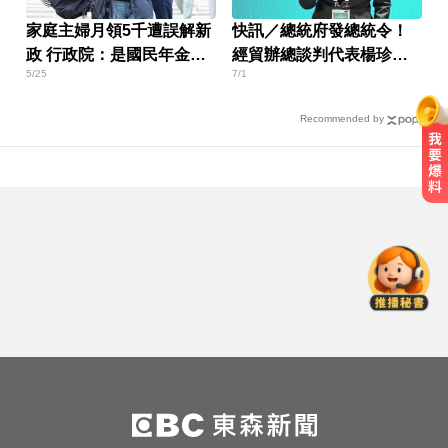
家庭主婦月領5千遭誤解新
快訊／總統府發總統令！
政 行政院：是國民年金修
經貿辦總談判代表楊珍妮
5/25
7/1
法
遭免職
Recommended by
律師勾掮客誆「可買BNT疫苗」 詐
慈濟10億
每天2000CC是錯的？醫師曝「喝水
黃金公式」猛灌恐水中毒
三商壽9/1股票下市！12/1正式更名
「玉山人壽」
律師勾掮客誆「可買BNT疫苗」 詐
慈濟10億