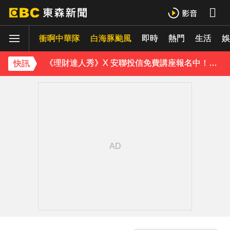
《理財達人秀》X 安聯投信免費講座報名中！搶先卡位 2027
衝啊中華隊
下載東森App，隨時掌握天下大小事！
白海豚颱風
即時
熱門
生活
娛
《理財達人秀》X 安聯投信免費講座報名中！搶先卡位 2027
快訊