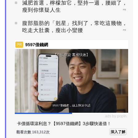
減肥首選，檸檬加它，堅持一週，腰細了，
瘦到你懷疑人生
PR
腹部脂肪的「剋星」找到了，常吃這幾物，
吃走大肚囊，瘦出小蠻腰
PR
9597借錢網
PR
ads by popIn
卡債循環滾利息？【9597借錢網】3步驟快速借！
深入了解
觀看次數 163,312次