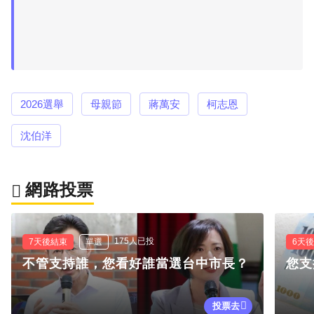
2026選舉
母親節
蔣萬安
柯志恩
沈伯洋
網路投票
175人已投
7天後結束
單選
6天
不管支持誰，您看好誰當選台中市長？
您支
投票去