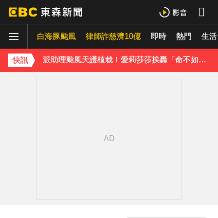
庹宗康資產全給老婆！「名下只剩1台車」結婚15年保鮮秘訣曝
白海豚颱風
律師詐慈濟10億
即時
熱門
生活
百萬網紅失蹤3年遇害！遭閨密設局赴菲「綁架撕票」千萬贖金救不回
派助理颱風天護植栽！愛莉莎莎挨轟「命不如植物」反擊：不會被吹出去
快訊
下載東森App，隨時掌握天下大小事！
獨家／「白海豚」襲泰安！苗62線落石不斷 遊客急下山