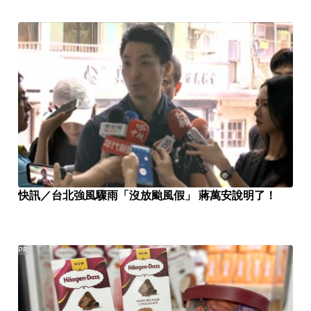
快訊／台北強風驟雨「沒放颱風假」 蔣萬安說明了！
PR