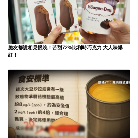
脆友都說相見恨晚！苦甜72%比利時巧克力 大人味爆
紅！