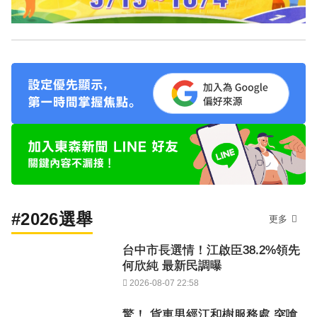
#2026選舉
更多
台中市長選情！江啟臣38.2%領先
何欣純 最新民調曝
2026-08-07 22:58
驚！ 貨車男經江和樹服務處 突嗆