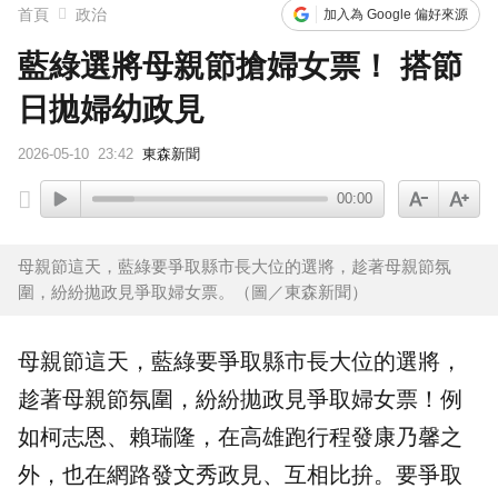
首頁
政治
加入為 Google 偏好來源
藍綠選將母親節搶婦女票！ 搭節
日拋婦幼政見
2026-05-10
23:42
東森新聞
00:00
母親節這天，藍綠要爭取縣市長大位的選將，趁著母親節氛
圍，紛紛拋政見爭取婦女票。（圖／東森新聞）
母親節
這天，藍綠要爭取縣市長大位的選將，
趁著母親節氛圍，紛紛拋政見爭取婦女票！例
如
柯志恩
、賴瑞隆，在高雄跑行程發康乃馨之
外，也在網路發文秀政見、互相比拚。要爭取