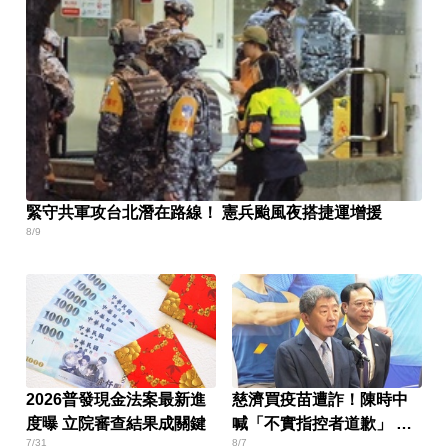
緊守共軍攻台北潛在路線！ 憲兵颱風夜搭捷運增援
8/9
2026普發現金法案最新進
慈濟買疫苗遭詐！陳時中
度曝 立院審查結果成關鍵
喊「不實指控者道歉」 蔣
7/31
8/7
萬安回應了