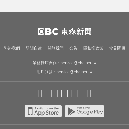
她砸錢演女主「60場吻戲狂伸舌」
男星硬撐拍完...慘下架
里約直升機墜毀 哥倫比亞一家3名
女性罹難
南韓影帝涉毒案後近況曝！劉亞仁
聯絡我們
新聞自律
關於我們
公告
隱私權政策
常見問題
親密照瘋傳 他高調示愛
業務行銷合作：
service@ebc.net.tw
用戶服務：
service@ebc.net.tw