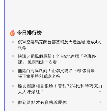
今日排行榜
俄軍空襲烏克蘭首都基輔及周邊區域 造成4人
喪命
快訊／颱風假最新！全台9地達標「停班停
課」 風雨預測一次看
無懼白海豚風雨！企聯父親節回歸 張庭瑜、
張正韋用勝利感謝老爸
脆友都說相見恨晚！苦甜72%比利時巧克力
大人味爆紅！
PR
做到這點才有資格說愛你
PR