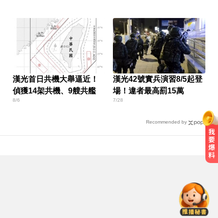
漢光首日共機大舉逼近！
漢光42號實兵演習8/5起登
偵獲14架共機、9艘共艦
場！違者最高罰15萬
8/6
7/28
Recommended by
里約直升機墜毀 哥倫比亞一家3名
女性罹難
南韓影帝涉毒案後近況曝！劉亞仁
親密照瘋傳 他高調示愛