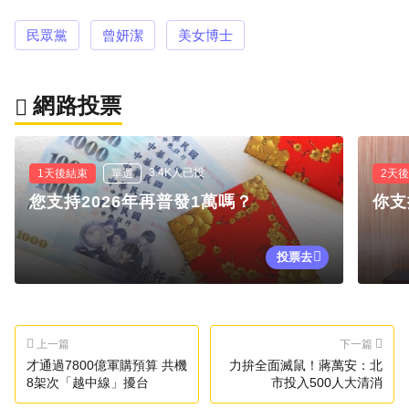
民眾黨
曾妍潔
美女博士
網路投票
3.4K人已投
1天後結束
單選
2天
您支持2026年再普發1萬嗎？
你支
投票去
上一篇
下一篇
才通過7800億軍購預算 共機
力拚全面滅鼠！蔣萬安：北
8架次「越中線」擾台
市投入500人大清消