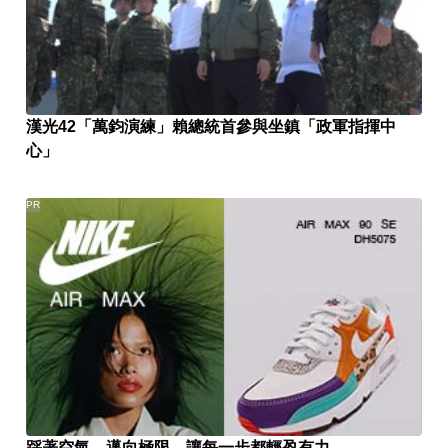
漢光42「萬鈞演練」賴總統首參與坐鎮「政軍指揮中
心」
PR
踩著空氣，邁向極限，讓每一步都輕盈有力