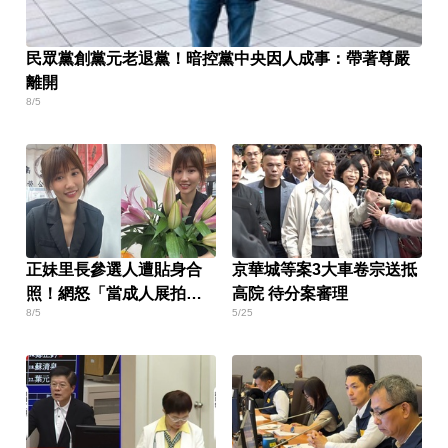
民眾黨創黨元老退黨！暗控黨中央因人成事：帶著尊嚴
離開
8/5
正妹里長參選人遭貼身合
京華城等案3大車卷宗送抵
照！網怒「當成人展拍」
高院 待分案審理
8/5
5/25
本人回應了