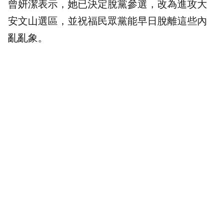
曾妍潔表示，她已決定脫黨參選，改為進攻大
安文山選區，並祝福民眾黨能早日脫離這些內
亂亂象。