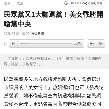
首頁
政治
加入為 Google 偏好來源
民眾黨又1大咖退黨！美女戰將開
嗆黨中央
2026-05-09
10:00
東森新聞
00:00
「美女博士」曾妍潔脫黨參選。（圖／翻攝自臉書「大姸的能
源、建築、房地產手札」）
民眾黨
繼多位地方戰將陸續離去後，曾參選北
市議員的「
美女博士
」
曾妍潔
8日也正式發表退
黨聲明。她不僅砲轟黨內初選機制與高額民調
費極不合理，更點名黨內高層聯合側翼霸凌同