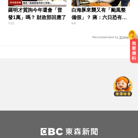
羅明才質詢今年還會「普
白海豚來襲又有「颱風整
發1萬」嗎？ 財政部回應了
備假」？ 蔣：六日恐有豪
7/22
8/6
雨
Recommended by
才宣佈停播一週！網紅「肥大叔」
突離世 團隊發聲證實
亞運／鐵人好手江典祐期待亞運 用
動漫名言激勵自己
愛玩車／700匹馬力！奧斯頓馬丁
DB12 S登場
才宣佈停播一週！網紅「肥大叔」
突離世 團隊發聲證實