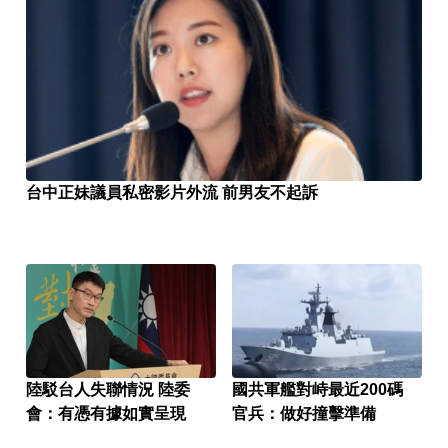
台中正妹議員私密影片外流 前男友不起訴
陸駁台人失聯情況 陸委
國共軍艦對峙最近200碼
會：有憑有據如實呈現
官兵：做好撞擊準備