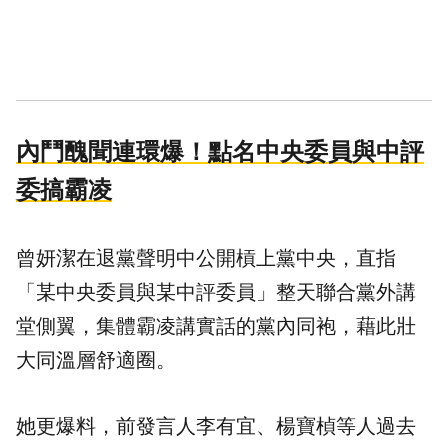
內鬥醜聞連環爆！點名中央委員與中評
委搞霸凌
曾妍潔在退黨聲明中公開槓上黨中央，直指
「某中央委員與某中評委員」整天聯合黨外講
堂側翼，集體霸凌講實話的黨內同袍，藉此壯
大同溫層舒適圈。
她更爆料，前發言人李有宜、楊寶楨等人過去