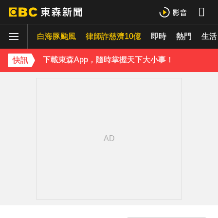
內政部向憲法法庭遞狀 聲請解散統促黨
白海豚颱風
律師詐慈濟10億
即時
熱門
《理財達人秀》X 安聯投信免費講座報名中！搶先卡位 2027
生活
下載東森App，隨時掌握天下大小事！
快訊
「白海豚」逼近！最新暴風圈侵襲率曝 一縣市達59％