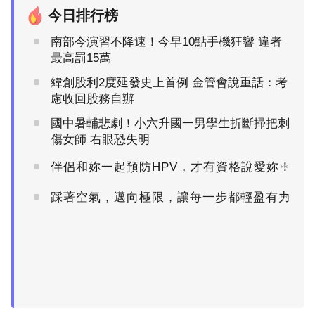
今日排行榜
南部今演習不降速！今早10點手機狂響 違者
最高罰15萬
緯創股利2度延發史上首例 金管會說重話：考
慮收回股務自辦
國中暑輔悲劇！小六升國一男學生折斷掃把刺
傷女師 右眼恐失明
伴侶和妳一起預防HPV，才有資格說愛妳！
PR
踩著空氣，邁向極限，讓每一步都輕盈有力
PR