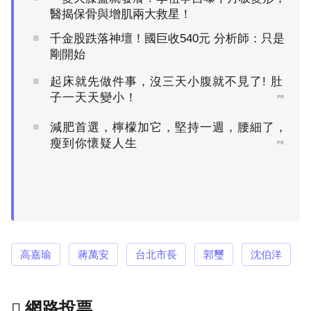
醫揭保骨與增肌兩大救星！
千金股跌落神壇！國巨收540元 分析師：只是
剛開始
起床就先做件事，沒三天小腹就不見了! 肚
子一天天變小！
PR
減肥首選，檸檬加它，堅持一週，腰細了，
瘦到你懷疑人生
PR
高嘉瑜
蔣萬安
台北市長
郭璽
沈伯洋
網路投票