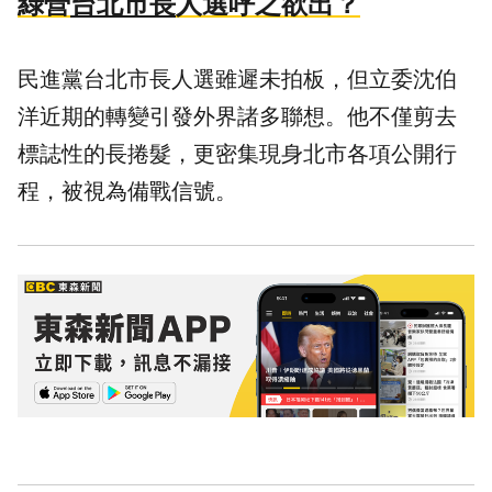
綠營
台北市長
人選呼之欲出？
民進黨台北市長人選雖遲未拍板，但立委沈伯
洋近期的轉變引發外界諸多聯想。他不僅剪去
標誌性的長捲髮，更密集現身北市各項公開行
程，被視為備戰信號。