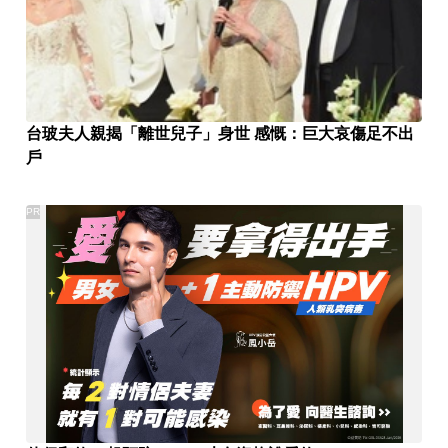
台玻夫人親揭「離世兒子」身世 感慨：巨大哀傷足不出
戶
PR