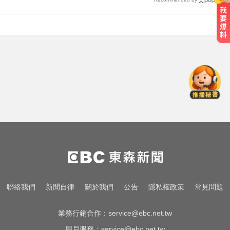
中職／陳傑憲轟2分砲貢獻3打點！
統一獅8:2味全龍
台中恐怖車禍！婦人遭大貨車猛撞
下半身重創身亡
白海豚颱風移動變慢！專家：影響
時間拉長 北台恐迎狂風暴雨
中職／陳傑憲轟2分砲貢獻3打點！
統一獅8:2味全龍
台中恐怖車禍！婦人遭大貨車猛撞
聯絡我們
新聞自律
關於我們
公告
隱私權政策
常見問題
下半身重創身亡
業務行銷合作：
service@ebc.net.tw
用戶服務：
service@ebc.net.tw