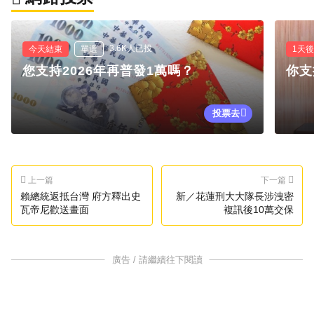
3.6K人已投
今天結束
單選
1天
您支持2026年再普發1萬嗎？
你支
投票去
上一篇
下一篇
賴總統返抵台灣 府方釋出史
新／花蓮刑大大隊長涉洩密
瓦帝尼歡送畫面
複訊後10萬交保
廣告 / 請繼續往下閱讀