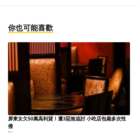
你也可能喜歡
屏東女欠50萬高利貸！遭3惡煞追討 小吃店包廂多次性
侵
8/7