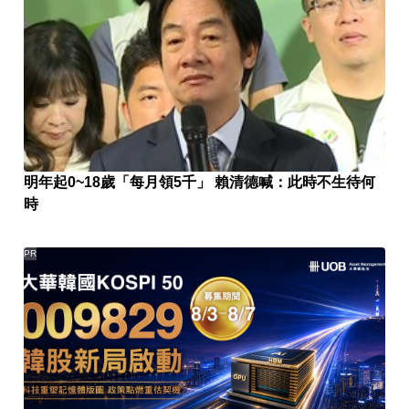
明年起0~18歲「每月領5千」 賴清德喊：此時不生待何
時
PR