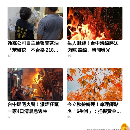
翰霖公司自主通報苦茶油
生人迴避！台中海線將送
「苯駢芘」不合格 218瓶
肉粽 路線、時間曝光
8/7
8/5
緊急下架
台中民宅火警！濃煙狂竄
今立秋拚轉運！命理師點
一家4口清晨急逃生
名「6生肖」：把握黃金7
8/7
8/7
天
Recommended by