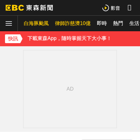
《理財達人秀》X 安聯投信免費講座報名中！搶先卡位 2027
白海豚颱風
下載東森App，隨時掌握天下大小事！
律師詐慈濟10億
即時
熱門
生活
《理財達人秀》X 安聯投信免費講座報名中！搶先卡位 2027
快訊