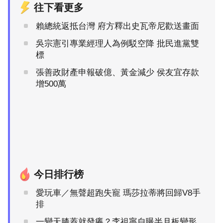
往下看更多
賴總統返抵台灣 府方釋出史瓦帝尼歡送畫面
吳宗憲引專業經理人為例駁空降 批民進黨雙
標
張善政財產申報破億、黃金減少 侯友宜存款
增500萬
今日排行榜
愛玩車／無聲超跑失寵 瑪莎拉蒂將回歸V8手
排
一變天膝蓋就發癢？李祖寧自曝半月板變形，