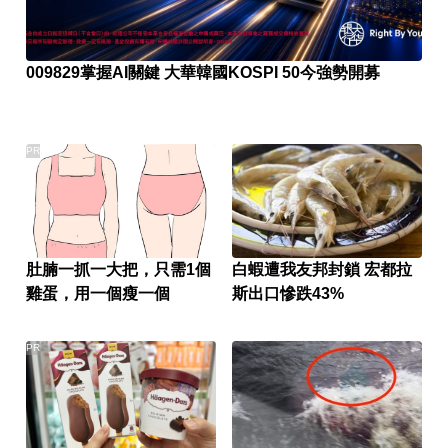
009829掌握AI關鍵 大華韓國KOSPI 50今強勢開募
PR
肚腩一抓一大把，只需1個
白蝦遭我友邦封鎖 宏都拉
雞蛋，用一個瘦一個
斯出口慘跌43%
PR