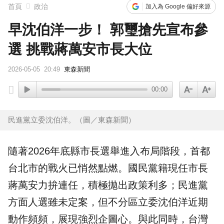
首頁
政治
加入為 Google 偏好來源
早沈伯洋一步！ 郭璽搶先宣布參
選 挑戰蔣萬安市長大位
2026-05-05
20:49
東森新聞
00:00
民進黨立委沈伯洋。（圖／東森新聞）
隨著2026年底縣市長選舉進入布局階段，首都
台北市的戰火已悄然點燃。國民黨籍現任市長
蔣萬安
力拚連任，積極拋出政策利多；民進黨
方面人選雖未定案，但不分區立委
沈伯洋
近期
動作頻頻，展現強烈企圖心。與此同時，台灣