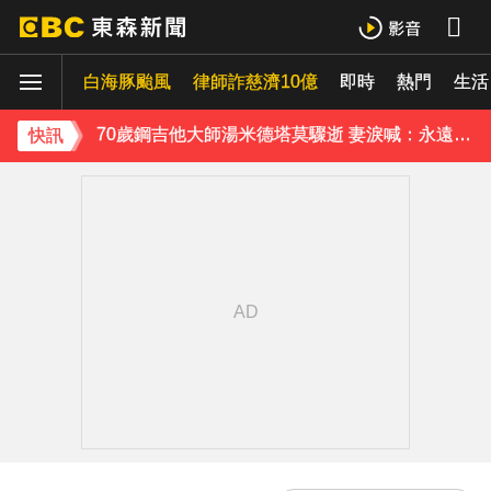
中颱白海豚接近中 晚間至8/9最靠近
白海豚颱風
律師詐慈濟10億
即時
熱門
《理財達人秀》X 安聯投信免費講座報名中！搶先卡位 2027
生活
70歲鋼吉他大師湯米德塔莫驟逝 妻淚喊：永遠是我一生摯愛
快訊
姜厚任小24歲女友「3碩1博」造假？ 台大回應了
下載東森App，隨時掌握天下大小事！
熊本強震！台灣送帳篷成搶手物資 日網讚：比政府還快