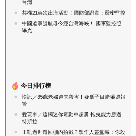
台灣
共機21架次出海活動！國防部證實：嚴密監控
中國遼寧號航母今經台灣海峽！ 國軍監控照
曝光
今日排行榜
快訊／85歲老婦遭夫殺害！疑孫子目睹嚇壞報
警
愛玩車／這輛迷你電動車超勇 拖曳能力勝過
特斯拉
王凱過世還回棚內拍戲？製作人靈堂喊：你殺