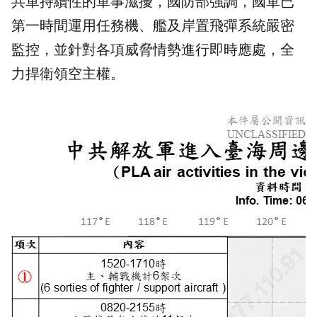
共軍
持續性的軍事滋擾，國防部強調，國軍已
第一時間運用任務機、艦及岸置飛彈系統嚴密
監控
，並針對各項威脅情勢進行即時應處，全
力捍衛領空主權。