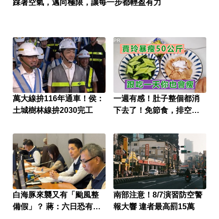
踩著空氣，邁向極限，讓每一步都輕盈有力
PR
萬大線拚116年通車！侯：
一週有感！肚子整個都消
土城樹林線拚2030完工
下去了！免節食，排空順
暢就夠
白海豚來襲又有「颱風整
南部注意！8/7演習防空警
備假」？ 蔣：六日恐有豪
報大響 違者最高罰15萬
雨