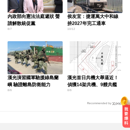
內政部向憲法法庭遞狀 聲
侯友宜：捷運萬大中和線
請解散統促黨
拚2027年完工通車
8/7
10/12
漢光演習國軍馳援綠島蘭
漢光首日共機大舉逼近！
嶼 驗證離島防衛能力
偵獲14架共機、9艘共艦
8/6
8/6
Recommended by
屏東女欠50萬高利貸！遭3惡煞追討