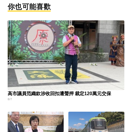
你也可能喜歡
高市議員范織欽涉收回扣遭聲押 裁定120萬元交保
8/7