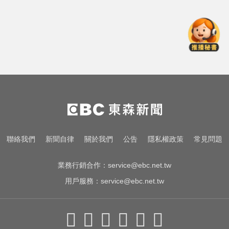
小吃店包廂多次性侵
宏碁發現兆基內部管理缺失 辭任董
事長撤出經營層
愛玩車／無聲超跑失寵 瑪莎拉蒂將
回歸V8手排
屏東女欠50萬高利貸！遭3惡煞追討
小吃店包廂多次性侵
宏碁發現兆基內部管理缺失 辭任董
聯絡我們
新聞自律
關於我們
公告
隱私權政策
常見問題
事長撤出經營層
業務行銷合作：
service@ebc.net.tw
用戶服務：
service@ebc.net.tw