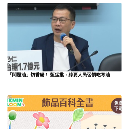
「問題油」切香腸！ 藍猛批：綠要人民習慣吃毒油
PR