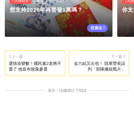
3.6K人已投
7天後結束
單選
1天
您支持2026年再普發1萬嗎？
你支
投票去
上一篇
下一篇
選情添變數！國民黨2老將不
金六結又出包！ 陸軍營長誤
選了 他宣布脫黨參選
判「部隊播統戰片」
廣告 / 請繼續往下閱讀