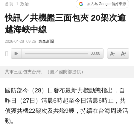
首頁
政治
加入為 Google 偏好來源
快訊／共機艦三面包夾 20架次逾
越海峽中線
2026-04-28
09:26
東森新聞
00:00
共軍三面包夾台灣。（圖／國防部提供）
國防部
今（28）日發布最新共機動態指出，自
昨日（27日）清晨6時起至今日清晨6時止，共
偵獲共機22架次及共艦9艘，持續在台海周邊活
動。