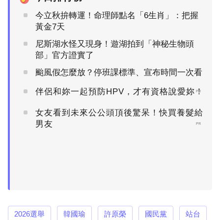
今立秋拚轉運！命理師點名「6生肖」：把握
黃金7天
尼斯湖水怪又現身！遊湖拍到「神秘生物頭
部」官方證實了
颱風假怎麼放？停班課標準、宣布時間一次看
伴侶和妳一起預防HPV，才有資格說愛妳！
PR
女友看到未來公公頭頂後驚呆！快買養髮給
男友
PR
2026選舉
韓國瑜
許原榮
國民黨
站台