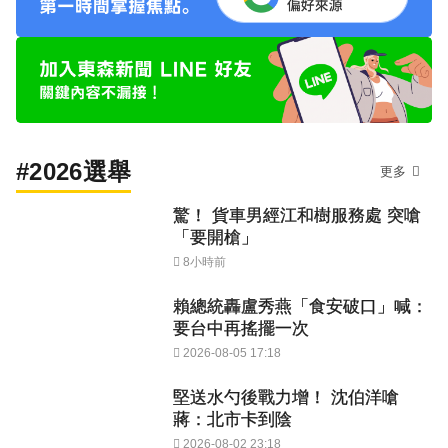
#2026選舉
更多
驚！ 貨車男經江和樹服務處 突嗆
「要開槍」
8小時前
賴總統轟盧秀燕「食安破口」喊：
要台中再搖擺一次
2026-08-05 17:18
堅送水勺後戰力增！ 沈伯洋嗆
蔣：北市卡到陰
2026-08-02 23:18