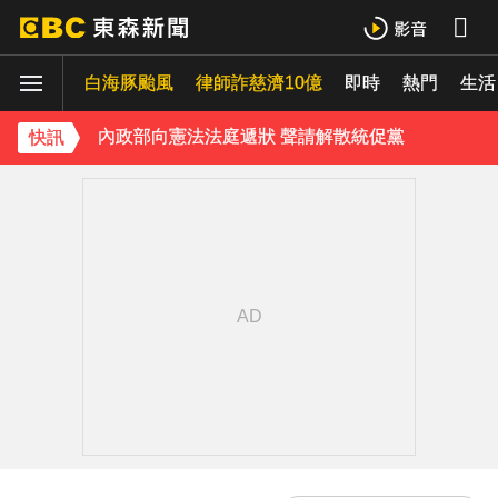
下載東森App，隨時掌握天下大小事！
白海豚颱風
律師詐慈濟10億
即時
熱門
生活
內政部向憲法法庭遞狀 聲請解散統促黨
快訊
《理財達人秀》X 安聯投信免費講座報名中！搶先卡位 2027
下載東森App，隨時掌握天下大小事！
內政部向憲法法庭遞狀 聲請解散統促黨