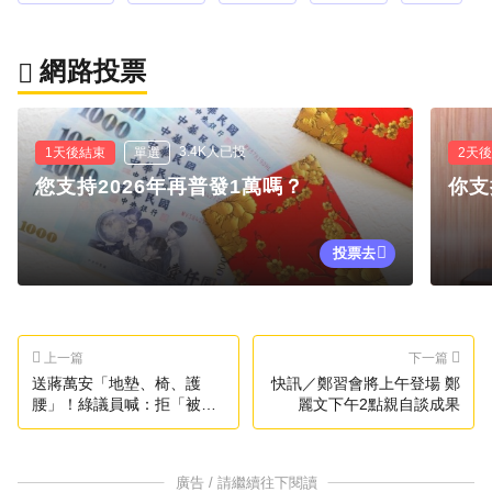
網路投票
3.4K人已投
1天後結束
單選
2天
您支持2026年再普發1萬嗎？
你支
投票去
上一篇
下一篇
送蔣萬安「地墊、椅、護
快訊／鄭習會將上午登場 鄭
腰」！綠議員喊：拒「被躺
麗文下午2點親自談成果
平」
廣告 / 請繼續往下閱讀