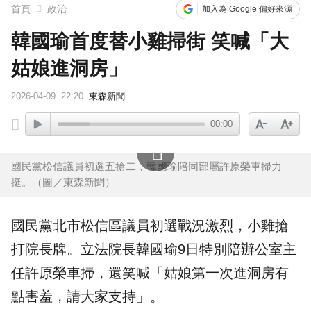
首頁
政治
加入為 Google 偏好來源
韓國瑜首度替小雞掃街 笑喊「大
姑娘進洞房」
2026-04-09
22:20
東森新聞
00:00
國民黨松信議員初選五搶二，韓國瑜陪同部屬許原榮車掃力
挺。（圖／東森新聞）
國民黨
北市松信區議員初選戰況激烈，小雞搶
打院長牌。立法院長
韓國瑜
9日特別陪辦公室主
任
許原榮
車掃，還笑喊「姑娘第一次進洞房有
點害羞，請大家支持」。