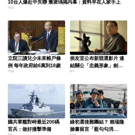
10台人爆赴中失聯 詹凌瑀揭內幕：資料早在人家手上
7/11
立院三讀兒少未來帳戶條
侯友宜公布新競選影片 連
例 每年政府給6萬到18歲
結關公「忠義形象」劍指
7/24
8/7
郭？
國共軍艦對峙最近200碼
綠初選後難團結？ 賴瑞隆
官兵：做好撞擊準備
臉書留言「藍勾勾消
8/9
1/21