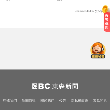
失」？
Recommended by
王凱過世還回棚內拍戲？製作人靈
堂喊：你殺青了
國中暑輔悲劇！小六升國一男學生
折斷掃把刺傷女師 右眼恐失明
亞運／鐵人好手江典祐期待亞運 用
動漫名言激勵自己
王凱過世還回棚內拍戲？製作人靈
堂喊：你殺青了
國中暑輔悲劇！小六升國一男學生
聯絡我們
新聞自律
關於我們
公告
隱私權政策
常見問題
折斷掃把刺傷女師 右眼恐失明