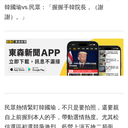
韓國瑜vs.民眾：「握握手韓院長，（謝
謝）。」
民眾熱情緊盯韓國瑜，不只是要拍照，還要親
自上前握到本人的手，帶動選情熱度。尤其松
信選區初選競爭激烈，藍營上演五搶二局面。