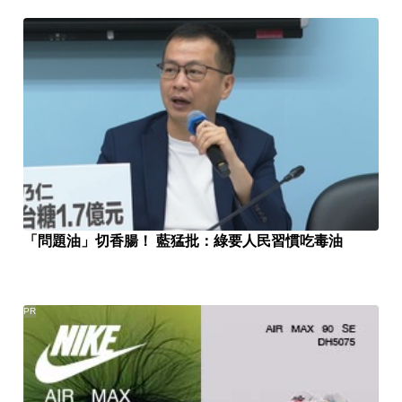
「問題油」切香腸！ 藍猛批：綠要人民習慣吃毒油
PR