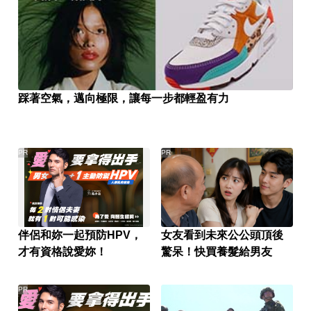
踩著空氣，邁向極限，讓每一步都輕盈有力
PR
PR
伴侶和妳一起預防HPV，
女友看到未來公公頭頂後
才有資格說愛妳！
驚呆！快買養髮給男友
PR