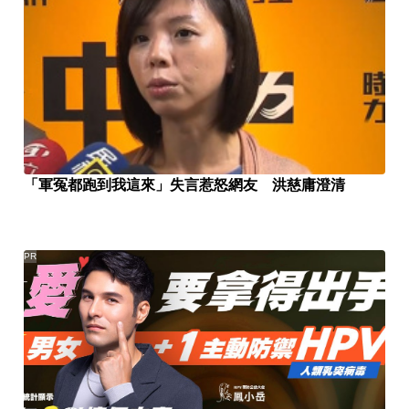
「軍冤都跑到我這來」失言惹怒網友 洪慈庸澄清
PR