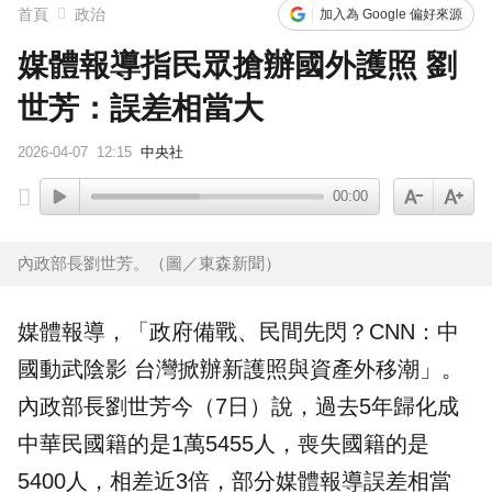
首頁
政治
加入為 Google 偏好來源
媒體報導指民眾搶辦國外護照 劉
世芳：誤差相當大
2026-04-07
12:15
中央社
00:00
內政部長劉世芳。（圖／東森新聞）
媒體報導，「政府備戰、民間先閃？CNN：
中
國
動武陰影 台灣掀辦新護照與資產外移潮」。
內政部
長
劉世芳
今（7日）說，過去5年
歸化
成
中華民
國籍
的是1萬5455人，喪失國籍的是
5400人，相差近3倍，部分媒體報導誤差相當