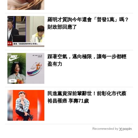
羅明才質詢今年還會「普發1萬」嗎？
財政部回應了
PR
踩著空氣，邁向極限，讓每一步都輕
盈有力
民進黨資深前輩辭世！前彰化市代蔡
裕昌罹癌 享壽71歲
Recommended by