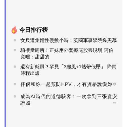
今日排行榜
女兵遭集體性侵數小時！英國軍事學院爆黑幕
騎樓當廁所！正妹用外套擦屁股丟現場 阿伯
竟嚐：甜甜的
還有新颱風？罕見「3颱風+1熱帶低壓」 降雨
時程出爐
伴侶和妳一起預防HPV，才有資格說愛妳！
PR
成為AI時代的道德駭客！一次拿到三張資安
證照
PR