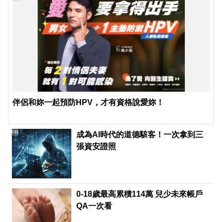
伴侶和妳一起預防HPV，才有資格說愛妳！
PR
成為AI時代的道德駭客！一次拿到三
張資安證照
0-18歲最高累積114萬 兒少未來帳戶
QA一次看