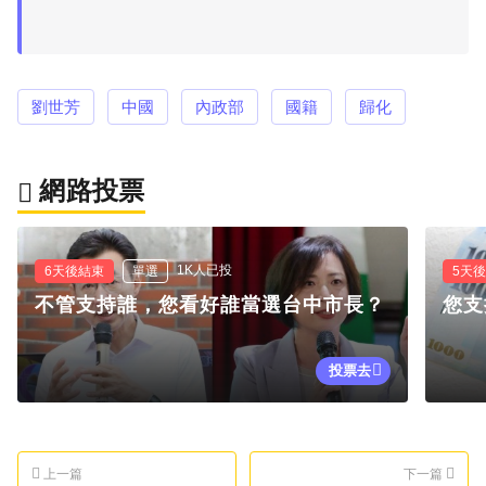
劉世芳
中國
內政部
國籍
歸化
網路投票
1K人已投
6天後結束
單選
5天
不管支持誰，您看好誰當選台中市長？
您支
投票去
上一篇
下一篇