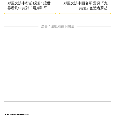
鄭麗文訪中行前喊話：讓世
鄭麗文訪中團名單 驚見「九
界看到中共對「兩岸和平」
二共識」創造者蘇起
的誠意
廣告 / 請繼續往下閱讀