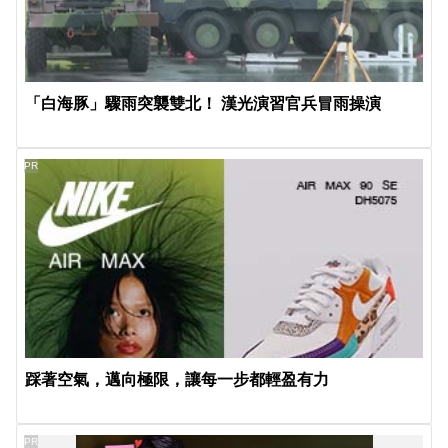
「白海豚」驟雨突襲雙北！ 漢光演習官兵冒雨操演
PR
踩著空氣，邁向極限，讓每一步都輕盈有力
PR