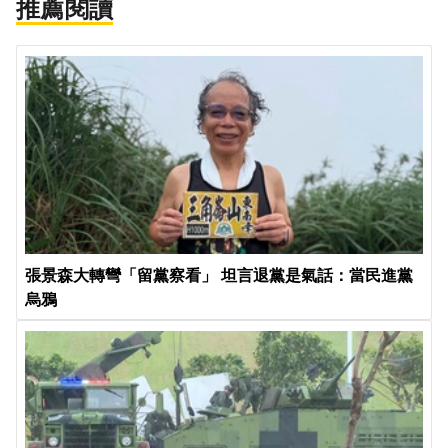
推薦閱讀
張景森大轉彎「留黨察看」 坦言退黨是氣話：當民進黨
烏鴉