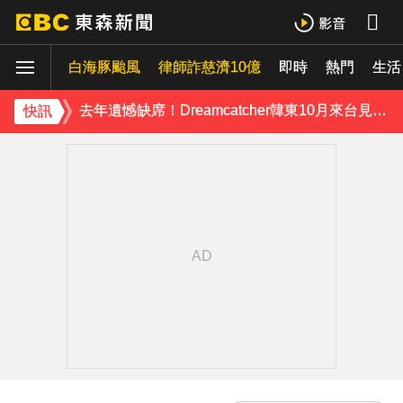
Ozone林佳辰大跳女團舞變「佳美」 舞台獻香吻全場暴動了
白海豚颱風
資深男星爆離世！後輩發文哀悼 享年72歲
律師詐慈濟10億
即時
熱門
生活
去年遺憾缺席！Dreamcatcher韓東10月來台見粉絲 喊話：想彌補那一天
快訊
TWICE定延不續約！手寫信宣布離開JYP 簽新東家成邊佑錫師妹
富婆砸錢拍短劇塞60場吻戲！男星爆「開房被包養」 親上火線揭真相
下載東森App，隨時掌握天下大小事！
楊銘威方志友12年婚姻告終！昆凌10年前早有預感 認：擔心多過開心