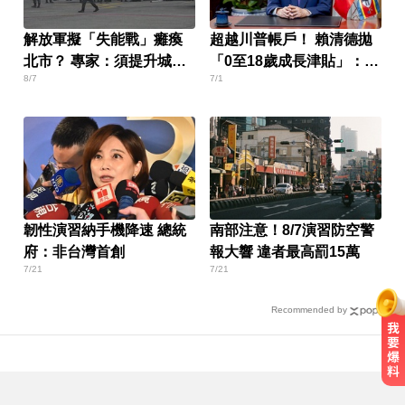
解放軍擬「失能戰」癱瘓
超越川普帳戶！ 賴清德拋
北市？ 專家：須提升城鎮
「0至18歲成長津貼」：讓
8/7
7/1
韌性
台灣偉大
韌性演習納手機降速 總統
南部注意！8/7演習防空警
府：非台灣首創
報大響 違者最高罰15萬
7/21
7/21
Recommended by
藉口工作太累！台中男強迫同居人
國小女兒性服務 下場出爐