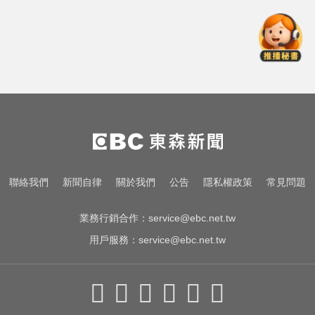
才連莊金鐘紅毯主持！夏和熙突曝
「像被卡車撞」備賽狂操滿手繭
愛玩車／通用與上汽續約20年 合資
公司展至2047
藉口工作太累！台中男強迫同居人
國小女兒性服務 下場出爐
才連莊金鐘紅毯主持！夏和熙突曝
聯絡我們
新聞自律
關於我們
公告
隱私權政策
常見問題
「像被卡車撞」備賽狂操滿手繭
業務行銷合作：
service@ebc.net.tw
用戶服務：
service@ebc.net.tw