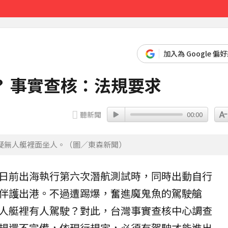
先卡位 2027
加入為 Google 偏
 事實查核：法規要求
聽新聞
00:00
疑無人艇裡面坐人。（圖／東森新聞）
日前出海執行第六次潛航測試時，同時出動自行
伴護出港。不過遭踢爆，奮進魔鬼魚的駕駛艙
人艇裡有人駕駛？對此，台灣事實查核中心調查
規還不完備，依現行規定，必須有駕駛才能進出