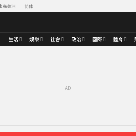
東森美洲
简体
生活
娛樂
社會
政治
國際
體育
先卡位 2027