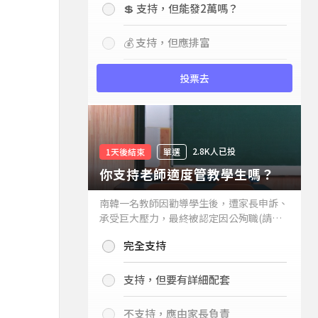
💲 支持，但能發2萬嗎？
💰 支持，但應排富
投票去
2.8K人已投
1天後結束
單選
你支持老師適度管教學生嗎？
南韓一名教師因勸導學生後，遭家長申訴、
承受巨大壓力，最終被認定因公殉職(請見
下列新聞)，引發外界關注教師教權。請問
完全支持
你支持老師適度管教學生嗎？
支持，但要有詳細配套
不支持，應由家長負責