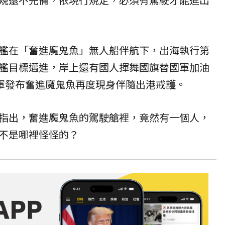
艦在「奮進魔鬼魚」無人船伴航下，出海執行第
艦目標邁進，岸上還有國人揮舞國旗替國軍加油
國軍發布奮進魔鬼魚再度現身伴隨出港戒護。
指出，奮進魔鬼魚的駕駛艙裡，竟然有一個人，
不是哪裡怪怪的？