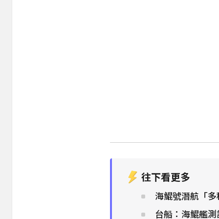
往下看更多
海鯤號潛航「多
台船：海鯤艦測