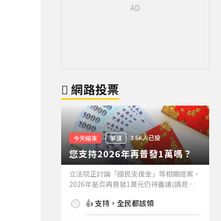
網路投票
3.6K人已投
今天結束
單選
您支持2026年再普發1萬嗎？
立法院正討論「國民支援金」等相關提案，
2026年是否再普發1萬元仍待審議(請見下
方新聞)。如果2026年再普發1萬元，你支
👍 支持，全民都該領
持嗎？