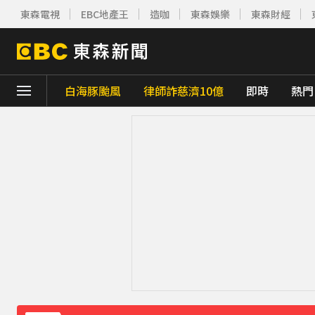
東森電視
EBC地產王
造咖
東森娛樂
東森財經
白海豚颱風
律師詐慈濟10億
即時
熱門
下載東森App，隨時掌握天下大小事！
《理財達人秀》X 安聯投信免費講座報名中！搶