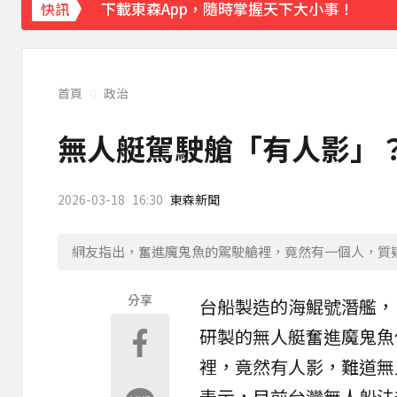
下載東森App，隨時掌握天下大小事！
快訊
《理財達人秀》X 安聯投信免費講座報名中！搶
首頁
政治
無人艇駕駛艙「有人影」？
2026-03-18
16:30
東森新聞
網友指出，奮進魔鬼魚的駕駛艙裡，竟然有一個人，質
分享
台船
製造的
海鯤號
潛艦
，
研製的
無人艇
奮進魔鬼魚
裡，竟然有人影，難道無
表示，目前台灣無人船法