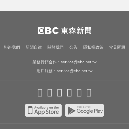
里約直升機墜毀 哥倫比亞一家3名
女性罹難
MLB／鄭宗哲3A敲安貢獻3打點 鄧
愷威中繼挨轟無關勝敗
MLB／大谷10局致勝安當救世主！
聯絡我們
新聞自律
關於我們
公告
隱私權政策
常見問題
道奇險勝響尾蛇終止7連敗
業務行銷合作：
service@ebc.net.tw
用戶服務：
service@ebc.net.tw