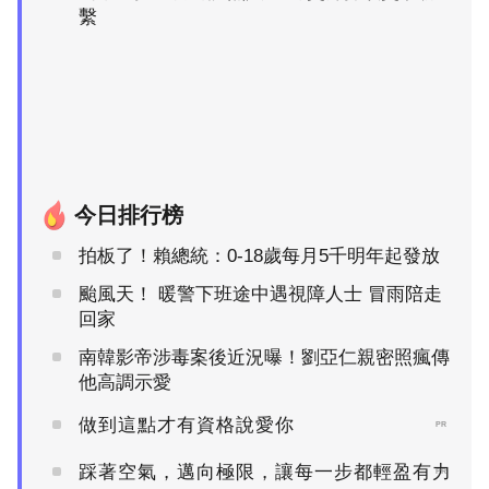
繫
今日排行榜
拍板了！賴總統：0-18歲每月5千明年起發放
颱風天！ 暖警下班途中遇視障人士 冒雨陪走
回家
南韓影帝涉毒案後近況曝！劉亞仁親密照瘋傳
他高調示愛
做到這點才有資格說愛你
PR
踩著空氣，邁向極限，讓每一步都輕盈有力
PR