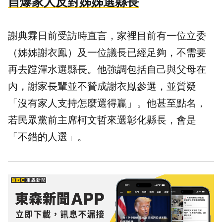
自爆家人反對姊姊選縣長
謝典霖日前受訪時直言，家裡目前有一位立委
（姊姊謝衣鳯）及一位議長已經足夠，不需要
再去蹚渾水選縣長。他強調包括自己與父母在
內，謝家長輩並不贊成謝衣鳯參選，並質疑
「沒有家人支持怎麼選得贏」。他甚至點名，
若民眾黨前主席柯文哲來選彰化縣長，會是
「不錯的人選」。