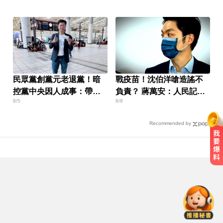
民眾黨創黨元老退黨！暗
戰疫苗！沈伯洋嗆造謠不
控黨中央因人成事：帶著
負責？ 蔣萬安：人民記憶
8/5
8/8
尊嚴離開
「洗不掉」
Recommended by
MLB／鄭宗哲3A敲安貢獻3打點 鄧
愷威中繼挨轟無關勝敗
MLB／大谷10局致勝安當救世主！
道奇險勝響尾蛇終止7連敗