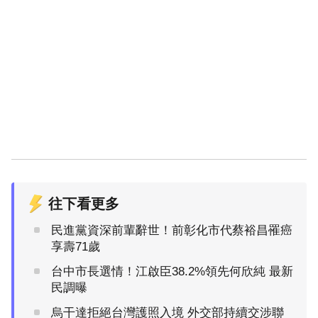
往下看更多
民進黨資深前輩辭世！前彰化市代蔡裕昌罹癌
享壽71歲
台中市長選情！江啟臣38.2%領先何欣純 最新
民調曝
烏干達拒絕台灣護照入境 外交部持續交涉聯