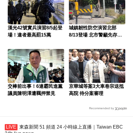
漢光42號實兵演習8/5起登
城鎮韌性防空演習北部
場！違者最高罰15萬
8/13登場 北市警籲先存避
難點
交棒前出事！6連霸民進黨
京華城等案3大車卷宗送抵
議員陳明澤遭羈押禁見
高院 待分案審理
Recommended by
東森新聞 51 頻道 24 小時線上直播｜Taiwan EBC