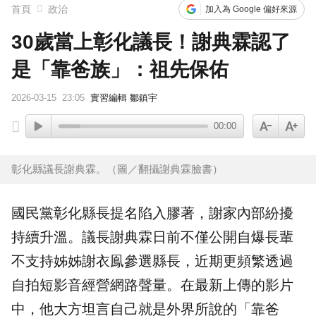
首頁
政治
加入為 Google 偏好來源
30歲當上彰化議長！謝典霖認了
是「靠爸族」：祖先保佑
2026-03-15
23:05
實習編輯 鄒鎮宇
00:00
彰化縣議長謝典霖。（圖／翻攝謝典霖臉書）
國民黨
彰化縣長
提名陷入膠著，謝家內部紛擾
持續升溫。議長
謝典霖
日前不僅公開自爆長輩
不支持姊姊謝衣鳯參選縣長，近期更頻繁透過
自拍短影音經營網路聲量。在最新上傳的影片
中，他大方坦言自己就是外界所說的「
靠爸