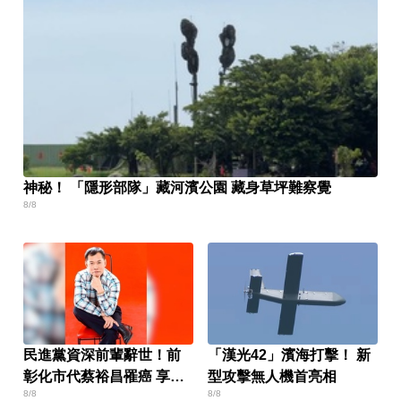
神秘！ 「隱形部隊」藏河濱公園 藏身草坪難察覺
8/8
民進黨資深前輩辭世！前
「漢光42」濱海打擊！ 新
彰化市代蔡裕昌罹癌 享壽
型攻擊無人機首亮相
8/8
8/8
71歲