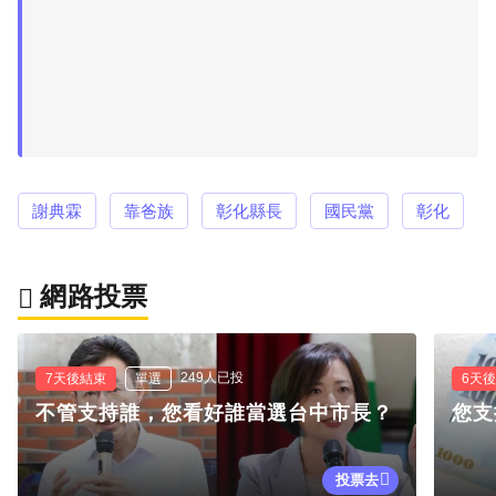
謝典霖
靠爸族
彰化縣長
國民黨
彰化
網路投票
249人已投
7天後結束
單選
6天
不管支持誰，您看好誰當選台中市長？
您支
投票去