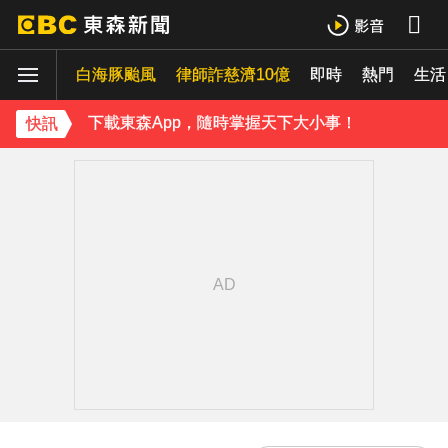
42歲情色女星要結婚了！甜嫁「前職棒選手」浪漫告白：迅速奪走我的心
白海豚颱風
律師詐慈濟10億
即時
熱門
吳東諺結婚10年超寵妻！「主動帶娃」羨煞人妻女星 她認了：心很酸
生活
下載東森App，隨時掌握天下大小事！
快訊
才連莊金鐘紅毯主持！夏和熙突曝「像被卡車撞」備賽狂操滿手繭