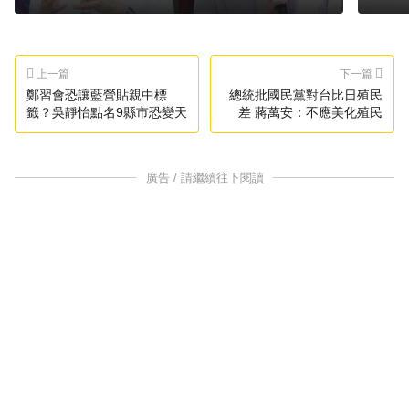
上一篇
下一篇
鄭習會恐讓藍營貼親中標
總統批國民黨對台比日殖民
籤？吳靜怡點名9縣市恐變天
差 蔣萬安：不應美化殖民
廣告 / 請繼續往下閱讀