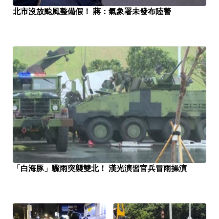
北市沒放颱風整備假！ 蔣：氣象署未發布陸警
「白海豚」驟雨突襲雙北！ 漢光演習官兵冒雨操演