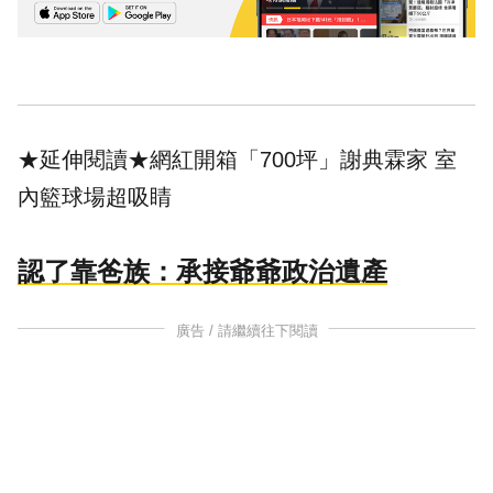
★延伸閱讀★
網紅開箱「700坪」謝典霖家 室
內籃球場超吸睛
認了靠爸族：承接爺爺政治遺產
廣告 / 請繼續往下閱讀