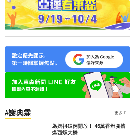
#謝典霖
更多
為媽祖破例開放！ 46萬香燈腳擠
爆西螺大橋