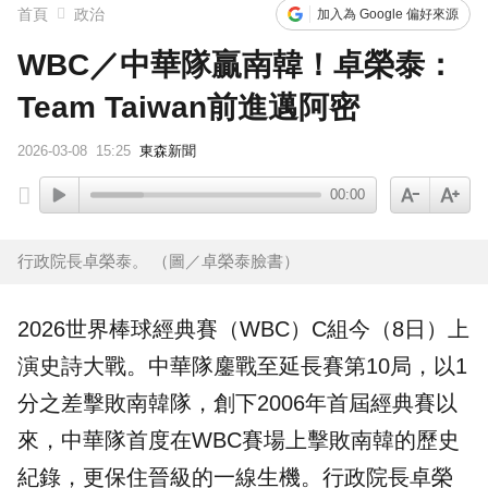
首頁
政治
加入為 Google 偏好來源
WBC／中華隊贏南韓！卓榮泰：
Team Taiwan前進邁阿密
2026-03-08
15:25
東森新聞
00:00
行政院長卓榮泰。 （圖／卓榮泰臉書）
2026世界棒球經典賽（WBC）C組今（8日）上
演史詩大戰。中華隊鏖戰至延長賽第10局，以1
分之差擊敗
南韓
隊，創下2006年首屆經典賽以
來，中華隊首度在WBC賽場上擊敗南韓的歷史
紀錄，更保住晉級的一線生機。行政院長
卓榮