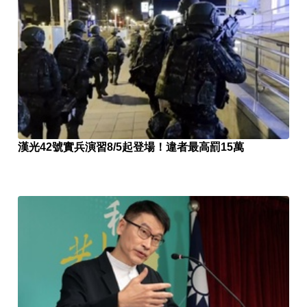
漢光42號實兵演習8/5起登場！違者最高罰15萬