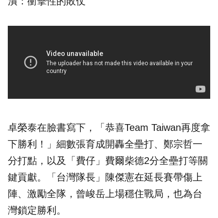
潰：衝擊性的敗仗
卓榮泰在臉書寫下，「恭喜Team Taiwan再度拿
下勝利！」細數張育成開轟全壘打、鄭宗哲一
分打點，以及「費仔」費爾柴德2分全壘打等關
鍵貢獻。「台灣隊長」陳傑憲在延長賽帶傷上
陣、激勵全隊，曾峻岳上場穩住戰局，也為台
灣鎖定勝利。