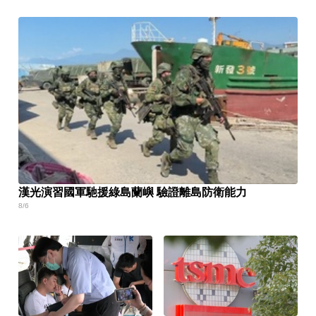
漢光演習國軍馳援綠島蘭嶼 驗證離島防衛能力
8/6