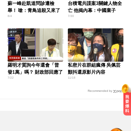
蘇一峰赴凱道問診遭檢
台積電共諜案3關鍵人物全
舉！ 嗆：青鳥追殺又來了
亡 他揭內幕：中國棄子
8/4
7/30
羅明才質詢今年還會「普
私密片在群組瘋傳 吳佩芸
發1萬」嗎？ 財政部回應了
顫抖還原影片內容
7/22
11/18
Recommended by
台中恐怖車禍！婦人遭大貨車猛撞
下半身重創身亡