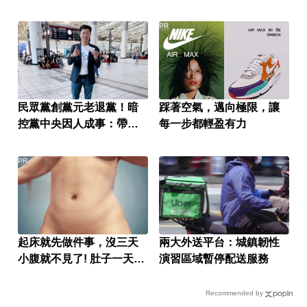
PR
民眾黨創黨元老退黨！暗
踩著空氣，邁向極限，讓
控黨中央因人成事：帶著
每一步都輕盈有力
尊嚴離開
PR
起床就先做件事，沒三天
兩大外送平台：城鎮韌性
小腹就不見了! 肚子一天天
演習區域暫停配送服務
變小！
Recommended by