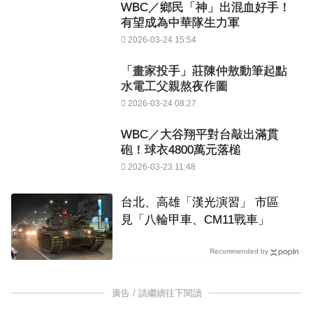
WBC／鄉民「神」出混血好手！
有望成為中華隊生力軍
2026-03-24 15:54
「畫家投手」莊陳仲敖動筆起點
水電工父親熬夜作圖
2026-03-24 08:27
WBC／大谷翔平對台敲出滿貫
砲！球衣4800萬元落槌
2026-03-23 11:48
台北、高雄「漢光演習」 市區
見「八輪甲車、CM11戰車」
Recommended by
廣告 / 請繼續往下閱讀