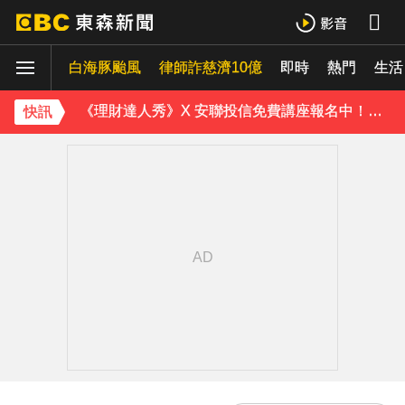
愛玩車／無聲超跑失寵 瑪莎拉蒂將回歸V8手排
白海豚颱風
律師詐慈濟10億
即時
熱門
《理財達人秀》X 安聯投信免費講座報名中！搶先卡位 2027
生活
埃及知名女星涉販毒！ 遭「判死刑」震撼社會
快訊
下載東森App，隨時掌握天下大小事！
獨家／碰碰碰！「伍萬、六筒、八條」從天降 險砸路過民眾