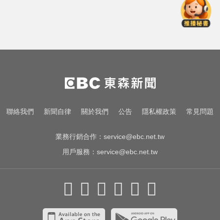
愛玩車／帕加尼螺絲超貴 可買保時
捷
三商壽9/1股票下市！12/1正式更名
「玉山人壽」
台中恐怖車禍！婦人遭大貨車猛撞
下半身重創身亡
愛玩車／帕加尼螺絲超貴 可買保時
聯絡我們
新聞自律
關於我們
公告
隱私權政策
常見問題
捷
業務行銷合作：
service@ebc.net.tw
用戶服務：
service@ebc.net.tw