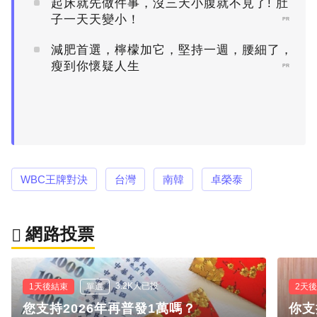
起床就先做件事，沒三天小腹就不見了! 肚
子一天天變小！
PR
減肥首選，檸檬加它，堅持一週，腰細了，
瘦到你懷疑人生
PR
WBC王牌對決
台灣
南韓
卓榮泰
網路投票
3.2K人已投
1天後結束
單選
2天
您支持2026年再普發1萬嗎？
你支