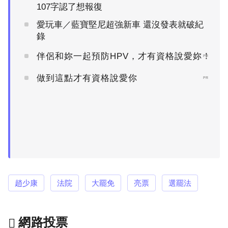
107字認了想報復
愛玩車／藍寶堅尼超強新車 還沒發表就破紀
錄
伴侶和妳一起預防HPV，才有資格說愛妳！
PR
做到這點才有資格說愛你
PR
趙少康
法院
大罷免
亮票
選罷法
網路投票