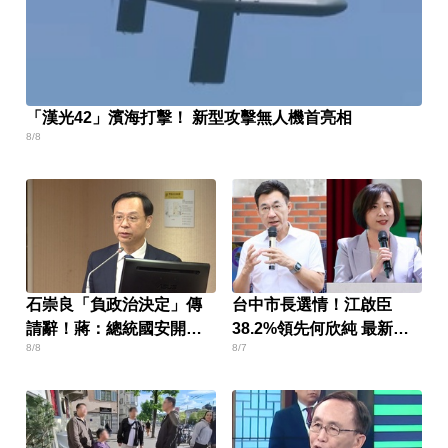
「漢光42」濱海打擊！ 新型攻擊無人機首亮相
8/8
石崇良「負政治決定」傳
台中市長選情！江啟臣
請辭！蔣：總統國安開了
38.2%領先何欣純 最新民
8/8
8/7
沒？
調曝