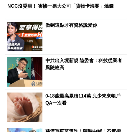
NCC沒委員！ 害慘一票大公司「貨物卡海關」燒錢
PR
做到這點才有資格說愛你
中共出入境新規 陸委會：科技從業者
風險較高
0-18歲最高累積114萬 兒少未來帳戶
QA一次看
慈濟買疫苗遭詐！陳時中喊「不實指