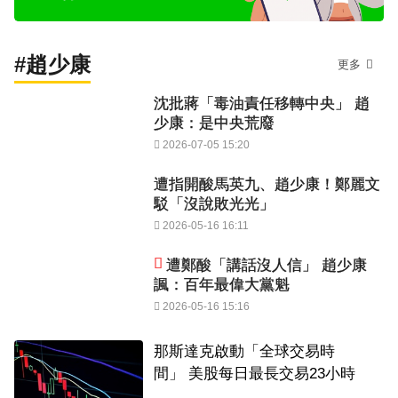
#趙少康
更多
沈批蔣「毒油責任移轉中央」 趙
少康：是中央荒廢
2026-07-05 15:20
遭指開酸馬英九、趙少康！鄭麗文
駁「沒說敗光光」
2026-05-16 16:11
遭鄭酸「講話沒人信」 趙少康
諷：百年最偉大黨魁
2026-05-16 15:16
那斯達克啟動「全球交易時
間」 美股每日最長交易23小時