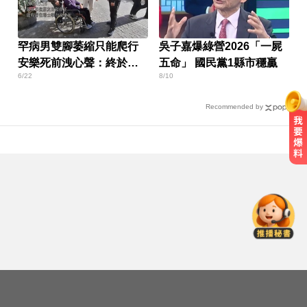
罕病男雙腳萎縮只能爬行
吳子嘉爆綠營2026「一屍
安樂死前洩心聲：終於看
五命」 國民黨1縣市穩贏
6/22
8/10
到盡頭
Recommended by
NBA／名人堂傳奇教練尼爾森辭世
勝場史上第2多
6.4萬名股東注意！三商壽下市倒數
「千張大戶」還有245人
才連莊金鐘紅毯主持！夏和熙突曝
「像被卡車撞」備賽狂操滿手繭
NBA／名人堂傳奇教練尼爾森辭世