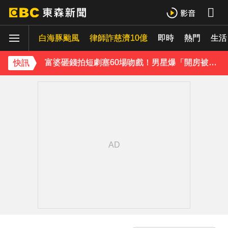
TWICE定延不續約！手寫信宣布離開JYP 簽新東家成邊佑錫師妹
白海豚颱風
律師詐慈濟10億
即時
熱門
生活
富婆砸錢拍短劇塞60場吻戲！男星爆「開房被包養」 親上火線揭真相
快訊
泰男團Dragon 5男星爆死訊！騎單車離家失聯 陳屍河中驚見「20公斤重物」
女星告別9年演藝圈！轉行當計程車司機 曝收入：比演員賺更多
下載東森App，隨時掌握天下大小事！
Ozone林佳辰大跳女團舞變「佳美」 舞台獻香吻全場暴動了