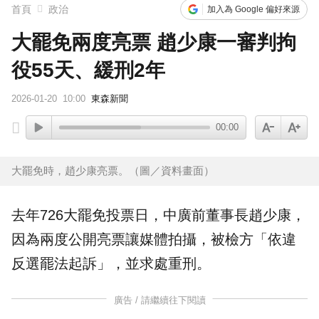
首頁
政治
加入為 Google 偏好來源
大罷免兩度亮票 趙少康一審判拘
役55天、緩刑2年
2026-01-20
10:00
東森新聞
00:00
大罷免時，趙少康亮票。（圖／資料畫面）
去年726
大罷免
投票日，中廣前董事長
趙少康
，
因為兩度公開
亮票
讓媒體拍攝，被檢方「依違
反
選罷法
起訴」，並求處重刑。
廣告 / 請繼續往下閱讀