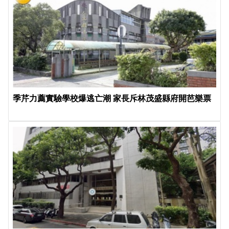
季芹力薦實驗學校爆逃亡潮 家長斥林茂盛縣府開芭樂票