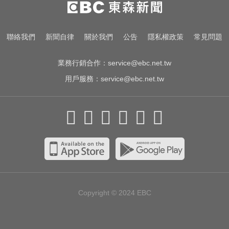
勝場史上第2多
6.4萬名股東注意！三商壽下市倒數
聯絡我們
新聞自律
關於我們
公告
隱私權政策
常見問題
「千張大戶」還有245人
業務行銷合作：
service@ebc.net.tw
用戶服務：
service@ebc.net.tw
Copyright © 2024
EBC