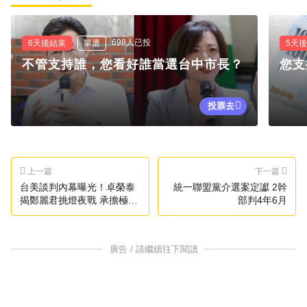
698人已投
6天後結束
單選
5天
不管支持誰，您看好誰當選台中市長？
您支
投票去
上一篇
下一篇
台美談判內幕曝光！卓榮泰
統一聯盟黨介選案定讞 2幹
揭鄭麗君挑燈夜戰 承擔極大
部判4年6月
壓力
廣告 / 請繼續往下閱讀