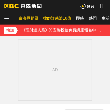
MLB／22億終結者遭再見轟！朗希6局好投問天 道奇吞7連敗
白海豚颱風
白海豚暴風圈到家門口了！今晚起豪雨狂炸
律師詐慈濟10億
即時
熱門
生活
《理財達人秀》X 安聯投信免費講座報名中！搶先卡位 2027
快訊
下載東森App，隨時掌握天下大小事！
美參院通過對俄制裁案 川普可課俄商品最高500%關稅