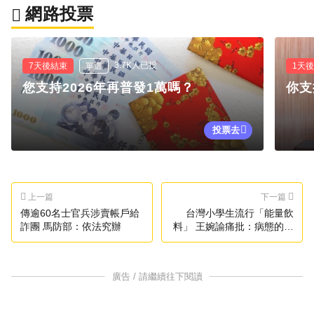
網路投票
3.7K人已投
7天後結束
單選
1天
您支持2026年再普發1萬嗎？
你支
投票去
上一篇
下一篇
傳逾60名士官兵涉賣帳戶給
台灣小學生流行「能量飲
詐團 馬防部：依法究辦
料」 王婉諭痛批：病態的文
化
廣告 / 請繼續往下閱讀