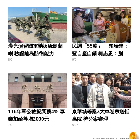
漢光演習國軍馳援綠島蘭
民調「55波」！ 賴瑞隆：
嶼 驗證離島防衛能力
藍自產自銷 柯志恩：別玻
8/6
6/5
璃心
116年軍公教擬調薪4% 專
京華城等案3大車卷宗送抵
業加給等增2000元
高院 待分案審理
7/2
5/25
Recommended by