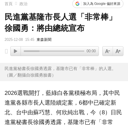
首頁
政治
加入為 Google 偏好來源
民進黨基隆市長人選「非常棒」
徐國勇：將由總統宣布
2025-12-08
15:45
東森新聞
00:00
民進黨秘書長徐國勇透露，基隆市已有「非常棒」的人選。
（圖／翻攝自徐國勇臉書）
2026選戰開打，藍綠白各黨積極布局，其中
民
進黨
各縣市長人選陸續定案，6都中已確定新
北、台中由蘇巧慧、何欣純出戰，今（8）日民
進黨秘書長
徐國勇
透露，
基隆
市已有「非常