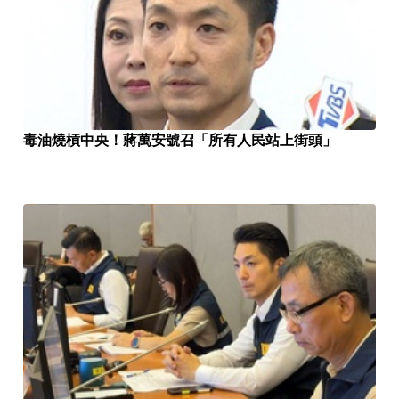
毒油燒槓中央！蔣萬安號召「所有人民站上街頭」