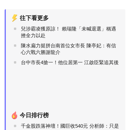
往下看更多
兒涉霸凌獲原諒！ 賴瑞隆「未喊退選」稱遇
挫全力以赴
陳水扁力挺拼台南首位女市長 陳亭妃：有信
心六戰六勝謝龍介
台中市長4搶一！他位居第一 江啟臣緊追其後
今日排行榜
千金股跌落神壇！國巨收540元 分析師：只是