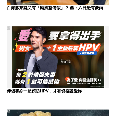
白海豚來襲又有「颱風整備假」？ 蔣：六日恐有豪雨
PR
伴侶和妳一起預防HPV，才有資格說愛妳！
PR