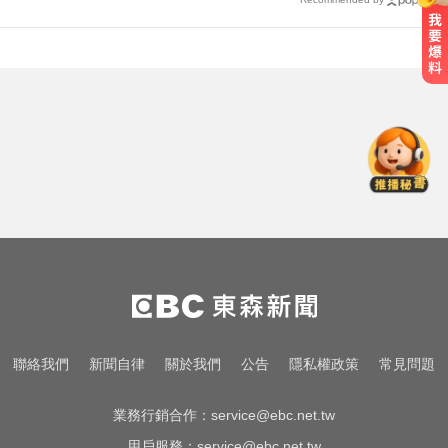
愛玩車／北極星新車 275匹馬力媲
美性能房車
NBA／灰熊前鋒克拉克死因出爐 法
醫認定毒品意外
醫起看／他隱眼「連戴一週」差點
失明 醫揭防護指南
愛玩車／北極星新車 275匹馬力媲
美性能房車
NBA／灰熊前鋒克拉克死因出爐 法
聯絡我們
新聞自律
關於我們
公告
隱私權政策
常見問題
醫認定毒品意外
業務行銷合作：
service@ebc.net.tw
用戶服務：
service@ebc.net.tw