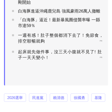
剛開始
白海豚進逼沖繩鹿兒島 強風豪雨26萬人撤離
「白海豚」逼近！最新暴風圈侵襲率曝 一縣
市達59％
一週有感！肚子整個都消下去了！免節食，
排空順暢就夠
PR
起床就先做件事，沒三天小腹就不見了! 肚
子一天天變小！
PR
2026選舉
民進黨
賴清德
徐國勇
基隆