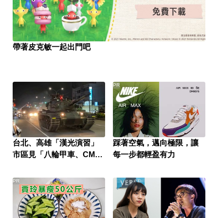
帶著皮克敏一起出門吧
PR
台北、高雄「漢光演習」
踩著空氣，邁向極限，讓
市區見「八輪甲車、CM11
每一步都輕盈有力
戰車」
PR