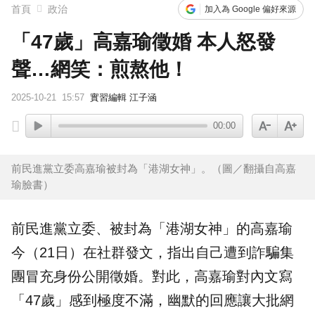
首頁
政治
加入為 Google 偏好來源
「47歲」高嘉瑜徵婚 本人怒發
聲…網笑：煎熬他！
2025-10-21
15:57
實習編輯 江子涵
00:00
前民進黨立委高嘉瑜被封為「港湖女神」。（圖／翻攝自高嘉
瑜臉書）
前民進黨立委、被封為「港湖女神」的
高嘉瑜
今（21日）在社群發文，指出自己遭到
詐騙集
團
冒充身份公開
徵婚
。對此，高嘉瑜對內文寫
「47歲」感到極度不滿，幽默的回應讓大批網