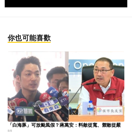
你也可能喜歡
「白海豚」可放颱風假？蔣萬安：料敵從寬、禦敵從嚴
8/8