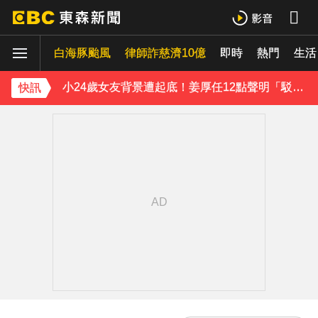
王子不倫粿粿判賠百萬！神隱9月「二度發聲」：行過死陰的幽谷
白海豚颱風
下載東森App，隨時掌握天下大小事！
律師詐慈濟10億
即時
熱門
生活
小24歲女友背景遭起底！姜厚任12點聲明「駁小三傳聞」：你在講三小？
快訊