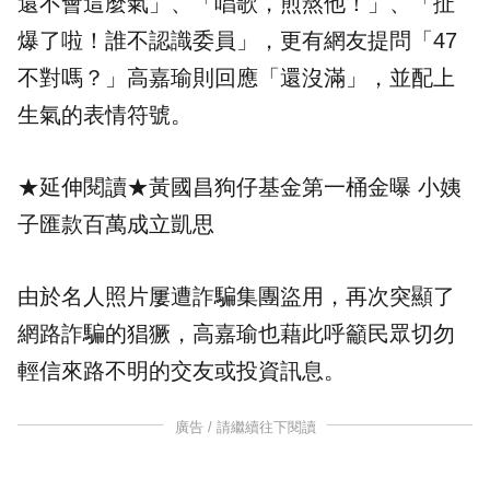
還不會這麼氣」、「唱歌，煎熬他！」、「扯
爆了啦！誰不認識委員」，更有網友提問「47
不對嗎？」高嘉瑜則回應「還沒滿」，並配上
生氣的表情符號。
★延伸閱讀★
黃國昌狗仔基金第一桶金曝 小姨
子匯款百萬成立凱思
由於名人照片屢遭詐騙集團盜用，再次突顯了
網路詐騙的猖獗，高嘉瑜也藉此呼籲民眾切勿
輕信來路不明的交友或投資訊息。
廣告 / 請繼續往下閱讀