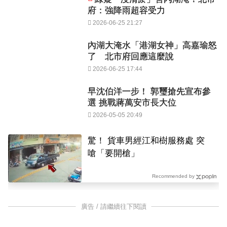
府：強降雨超容受力
2026-06-25 21:27
內湖大淹水「港湖女神」高嘉瑜怒
了 北市府回應這麼說
2026-06-25 17:44
早沈伯洋一步！ 郭璽搶先宣布參
選 挑戰蔣萬安市長大位
2026-05-05 20:49
驚！ 貨車男經江和樹服務處 突
嗆「要開槍」
Recommended by
廣告 / 請繼續往下閱讀