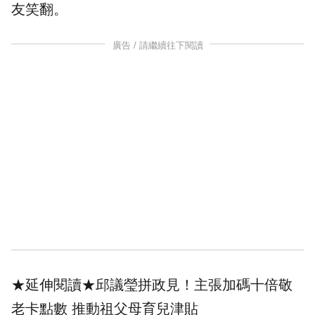
友笑翻。
廣告 / 請繼續往下閱讀
★延伸閱讀★
邱議瑩拼政見！主張加碼十倍敬
老卡點數 推動祖父母育兒津貼