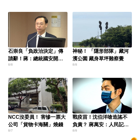
石崇良「負政治決定」傳
神秘！ 「隱形部隊」藏河
請辭！蔣：總統國安開了
濱公園 藏身草坪難察覺
8/8
8/8
沒？
NCC沒委員！ 害慘一票大
戰疫苗！沈伯洋嗆造謠不
公司「貨物卡海關」燒錢
負責？ 蔣萬安：人民記憶
8/7
8/8
「洗不掉」