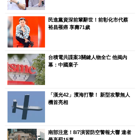
民進黨資深前輩辭世！前彰化市代蔡
裕昌罹癌 享壽71歲
台積電共諜案3關鍵人物全亡 他揭內
幕：中國棄子
「漢光42」濱海打擊！ 新型攻擊無人
機首亮相
南部注意！8/7演習防空警報大響 違者
最高罰15萬