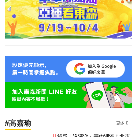
#高嘉瑜
更多
綠疑「沒清淤」害內湖淹！北市