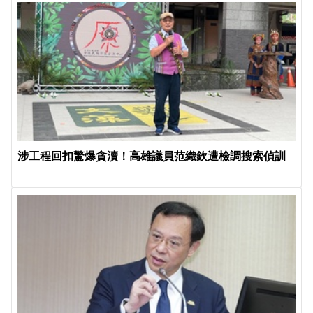
涉工程回扣驚爆貪瀆！高雄議員范織欽遭檢調搜索偵訓