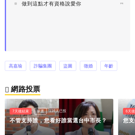
做到這點才有資格說愛你
PR
高嘉瑜
詐騙集團
盜圖
徵婚
年齡
網路投票
116人已投
7天後結束
單選
6天
不管支持誰，您看好誰當選台中市長？
您支