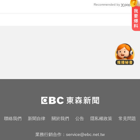
Recommended by
里約直升機墜毀 哥倫比亞一家3名
女性罹難
台指期夜盤狂飆736點 專家揭反彈
契機上看48000點
台玻夫人揭長子驟逝原因！兒媳譚
以欣71字發聲反駁
里約直升機墜毀 哥倫比亞一家3名
女性罹難
台指期夜盤狂飆736點 專家揭反彈
聯絡我們
新聞自律
關於我們
公告
隱私權政策
常見問題
契機上看48000點
業務行銷合作：
service@ebc.net.tw