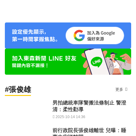
#張俊雄
更多
男拍總統車隊警搬法條制止 警澄
清：柔性勸導
2025-10-14 14:36
前行政院長張俊雄離世 兒曝：睡