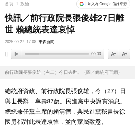
首頁
政治
加入為 Google 偏好來源
快訊／前行政院長張俊雄27日離
世 賴總統表達哀悼
2025-09-27
17:08
東森新聞
00:00
前行政院長張俊雄（右二）今日去世。（圖／總統府官網）
總統府資政
、前行政院長
張俊雄
，今（27）日
與世長辭，享壽87歲。
民進黨
中央證實消息。
總統兼任黨主席的
賴清德
，與民進黨秘書長
徐
國勇
都對此表達哀悼，並向家屬致意。