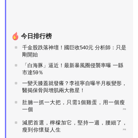
今日排行榜
千金股跌落神壇！國巨收540元 分析師：只是
剛開始
「白海豚」逼近！最新暴風圈侵襲率曝 一縣
市達59％
一變天膝蓋就發癢？李祖寧自曝半月板變形，
醫揭保骨與增肌兩大救星！
肚腩一抓一大把，只需1個雞蛋，用一個瘦
一個
PR
減肥首選，檸檬加它，堅持一週，腰細了，
瘦到你懷疑人生
PR