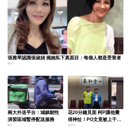
張雅琴認識張淑娟 揭她私下真面目：每個人都是受害者
9/27
兩大外送平台：城鎮韌性
花20分鐘見面 柯P讓他覺
演習區域暫停配送服務
得神扯！PO文竟被上千網
8/6
11/23
友推爆