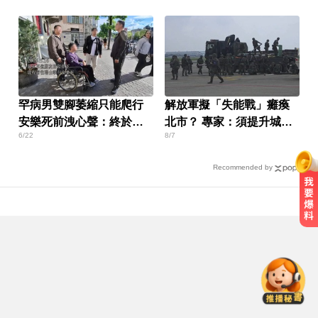
罕病男雙腳萎縮只能爬行
解放軍擬「失能戰」癱瘓
安樂死前洩心聲：終於看
北市？ 專家：須提升城鎮
6/22
8/7
到盡頭
韌性
Recommended by
台中恐怖車禍！婦人遭大貨車猛撞
下半身重創身亡
明年起0~18歲「每月領5千」 賴清
德喊：此時不生待何時