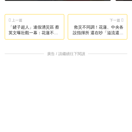
上一篇
下一篇
「鏟子超人」連假湧災區 蔡
救災不同調！花蓮、中央各
英文曝壯觀一幕：花蓮不孤
設指揮所 還在吵「溢流還潰
單
堤」
廣告 / 請繼續往下閱讀