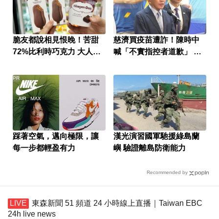
脆友都說相見恨晚！苦甜
慈濟買疫苗遭詐！陳時中
72%比利時巧克力 大人味
喊「不實指控者道歉」 蔣
爆紅！
萬安回應了
PR
踩著空氣，邁向極限，讓
漢光演習國軍馳援綠島蘭
每一步都輕盈有力
嶼 驗證離島防衛能力
Recommended by
東森新聞 51 頻道 24 小時線上直播｜Taiwan EBC
24h live news