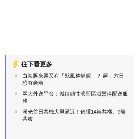
往下看更多
白海豚來襲又有「颱風整備假」？ 蔣：六日
恐有豪雨
兩大外送平台：城鎮韌性演習區域暫停配送服
務
漢光首日共機大舉逼近！偵獲14架共機、9艘
共艦