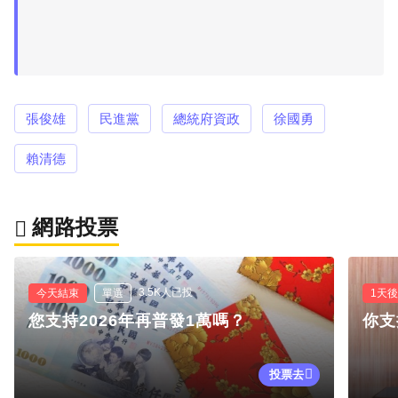
張俊雄
民進黨
總統府資政
徐國勇
賴清德
網路投票
3.5K人已投
今天結束
單選
1天
您支持2026年再普發1萬嗎？
你支
投票去