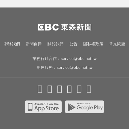
資深歌手「小秦漢」張海漢辭世享
壽68歲 好友證實噩耗
台中恐怖車禍！婦人遭大貨車猛撞
下半身重創身亡
明年起0~18歲「每月領5千」 賴清
聯絡我們
新聞自律
關於我們
公告
隱私權政策
常見問題
德喊：此時不生待何時
業務行銷合作：
service@ebc.net.tw
用戶服務：
service@ebc.net.tw