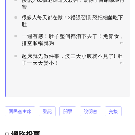
快訊／85歲老婦遭夫殺害！疑孫子目睹嚇壞報
警
很多人每天都在做！3錯誤習慣 恐把細菌吃下
肚
一週有感！肚子整個都消下去了！免節食，
排空順暢就夠
PR
起床就先做件事，沒三天小腹就不見了! 肚
子一天天變小！
PR
國民黨主席
登記
開票
說明會
交接
網路投票