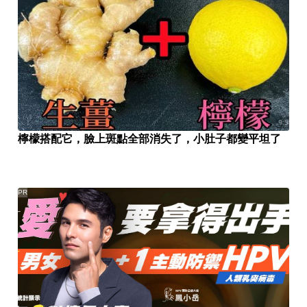
檸檬搭配它，臉上斑點全部消失了，小肚子都變平坦了
PR