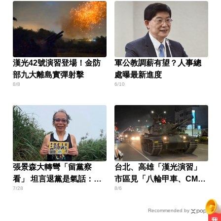
漢光42號演習登場！金防
軍公教調薪有望？人事總
部九大離島實彈射擊
處曝最新進度
8/8
6/10
張景森大轉彎「留黨察
台北、高雄「漢光演習」
看」 坦言退黨是氣話：當
市區見「八輪甲車、CM11
7/28
8/6
民進黨烏鴉
戰車」
Recommended by