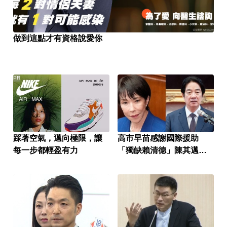
做到這點才有資格說愛你
PR
踩著空氣，邁向極限，讓
高市早苗感謝國際援助
每一步都輕盈有力
「獨缺賴清德」陳其邁：
不必計較