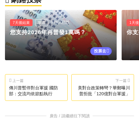
3.7K人已投
7天後結束
單選
1天
您支持2026年再普發1萬嗎？
你支
投票去
上一篇
下一篇
傳川普暫停對台軍援 國防
美對台政策轉彎？華郵曝川
部：交流均依節點執行
普拒批「120億對台軍援」
廣告 / 請繼續往下閱讀