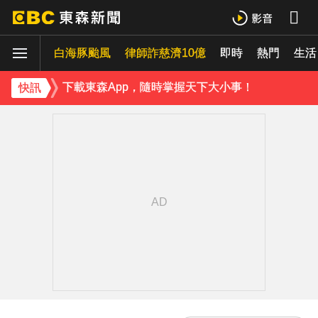
破解無數養生迷思！林慶順教授「4月意外離世」女兒悲痛證實
白海豚颱風
律師詐慈濟10億
即時
熱門
《理財達人秀》X 安聯投信免費講座報名中！搶先卡位 2027
生活
下載東森App，隨時掌握天下大小事！
快訊
白海豚暴風圈到家門口了！今晚起豪雨狂炸