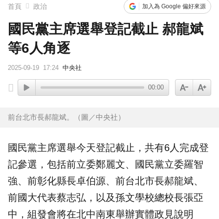
首頁
政治
加入為 Google 偏好來源
國民黨主席選舉登記截止 郝龍斌
等6人角逐
2025-09-19
17:24
中央社
00:00
前台北市長郝龍斌。（圖／中央社）
國民黨主席
選舉今天
登記
截止，共有6人完成登
記參選，包括前立委鄭麗文、國民黨立委羅智
強、前彰化縣長卓伯源、前台北市長郝龍斌、
前國大代表蔡志弘，以及孫文學校總校長張亞
中，組發會將在北中南東舉辦實體政見
說明