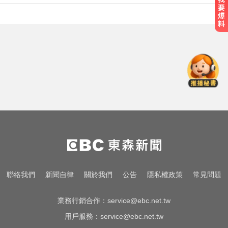
白海豚颱風強襲日本！奄美逾3萬戶
停電 沖繩5人受傷
屏東女欠50萬高利貸！遭3惡煞追討
小吃店包廂多次性侵
14年豪門婚變！48歲小刀證實離婚
台玻千金：還是家人
白海豚颱風強襲日本！奄美逾3萬戶
停電 沖繩5人受傷
屏東女欠50萬高利貸！遭3惡煞追討
聯絡我們
新聞自律
關於我們
公告
隱私權政策
常見問題
小吃店包廂多次性侵
業務行銷合作：
service@ebc.net.tw
用戶服務：
service@ebc.net.tw