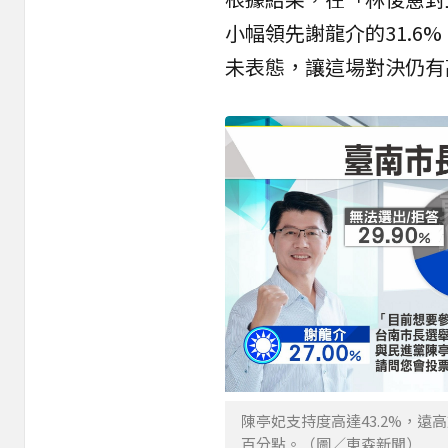
小幅領先謝龍介的31.6
未表態，讓這場對決仍有
陳亭妃支持度高達43.2%，遠高
百分點。（圖／東森新聞）