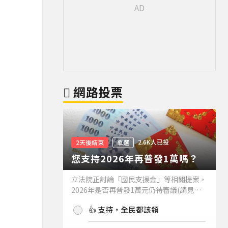
網路投票
2.6K人已投
2天後結束
單選
您支持2026年再普發1萬嗎？
立法院正討論「國民支援金」等相關提案，
2026年是否再普發1萬元仍待審議(請見下
方新聞)。如果2026年再普發1萬元，你支
👍 支持，全民都該領
持嗎？