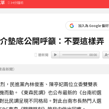
吃草
34分鐘前
式」猛灌恐水中毒
36分鐘前
加入為 Google 偏
40分鐘前
龍介墊底公開呼籲：不要這樣弄
52分鐘前
先卡位 2027
聽新聞
00:00
典再合體：我們還是回來了
36分鐘前
東森新聞）
最難放手的是媽媽
46分鐘前
激烈，民進黨內林俊憲、陳亭妃兩位立委雙雙表
」感動喊：真不是蓋的
機而動。《東森
民調
》也公布最新的《台南初選
對比民調呈現不同格局。對此台南市長熱門人選
前進衡指所
19分鐘前
EBC東森《
關鍵時刻
》節目中做出回應。