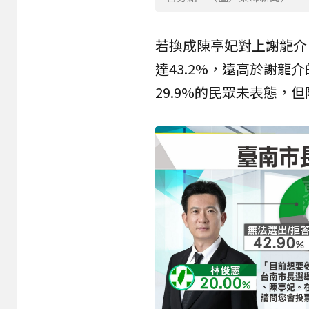
若換成陳亭妃對上謝龍介
達43.2%，遠高於謝龍
29.9%的民眾未表態，