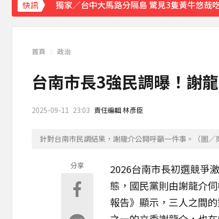
獨家／台中大馬路分隔島 驚見3隻黃牛悠哉
快訊
每天2000CC是錯的？醫師曝「喝水黃金公
愛玩車／凱旋雙車登場 660新動力更順暢
首頁
政治
律師勾掮客誆「可買BNT疫苗」 詐慈濟10億
台南市長3強民調曝！謝
《理財達人秀》X 安聯投信免費講座報名中！搶
2025-09-11
23:03
責任編輯 林彥臣
《大熱門》收攤1年！吳宗憲率Lulu、陳漢
針對台南市民調結果，謝龍介公開呼籲一件事。（圖／
18歲帥兒離開台灣！前主播蔣雅淇忍淚嘆：
分享
2026
台南市長
初選競爭
15年摯愛離世！唐綺陽頭七驚見「驚人畫面
態，國民黨則由
謝龍介
伺
下載東森App，隨時掌握天下大小事！
報告》顯示，三人之間的
賴總統參與漢光「萬鈞計畫」！ 搭「雲豹」
之一的立委謝龍介，也在