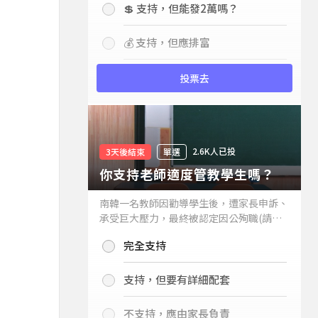
💲 支持，但能發2萬嗎？
💰 支持，但應排富
投票去
2.6K人已投
3天後結束
單選
你支持老師適度管教學生嗎？
南韓一名教師因勸導學生後，遭家長申訴、
承受巨大壓力，最終被認定因公殉職(請見
下列新聞)，引發外界關注教師教權。請問
完全支持
你支持老師適度管教學生嗎？
支持，但要有詳細配套
不支持，應由家長負責