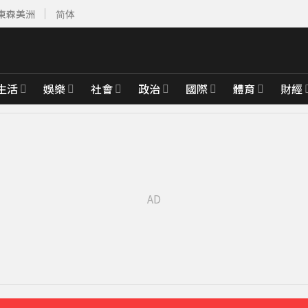
東森美洲
简体
生活
娛樂
社會
政治
國際
體育
財經
前進衡指所
19分鐘前
台新戰神
28分鐘前
揭真相
31分鐘前