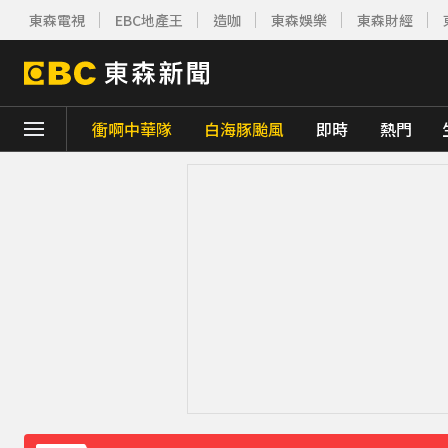
東森電視
EBC地產王
造咖
東森娛樂
東森財經
衝啊中華隊
白海豚颱風
即時
熱門
下載東森App，隨時掌握天下大小事！
賴總統參與漢光「萬鈞計畫」！ 搭「雲豹」
TPBL／官宣確定了！林庭謙重磅加盟臺北
醫起看／20歲男私密處驚見「白刺顆粒」醫