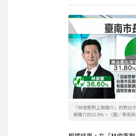
「林俊憲對上謝龍介」的對比中
謝龍介的31.6%。（圖／東森
根據結果，在「林俊憲對