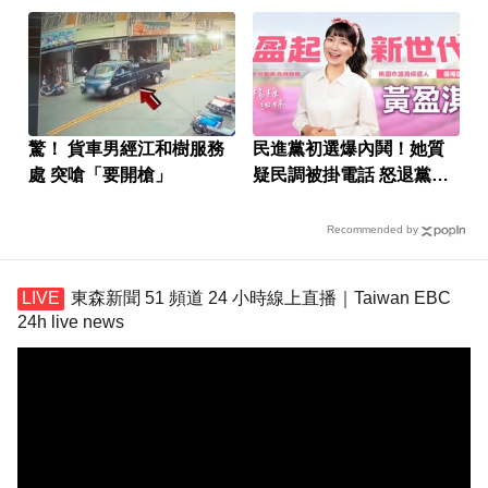
驚！ 貨車男經江和樹服務
民進黨初選爆內鬨！她質
處 突嗆「要開槍」
疑民調被掛電話 怒退黨選
到底
Recommended by
東森新聞 51 頻道 24 小時線上直播｜Taiwan EBC
24h live news