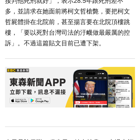
接判他死刑就好」，表示28.5年跟死刑差不
多，並請求在她面前將柯文哲槍斃，要把柯文
哲屍體掛在北院前，甚至揚言要在北院頂樓跳
樓，「要以死對台灣司法的汙衊做最嚴厲的控
訴」。不過這篇貼文目前已遭下架。