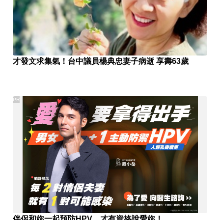
才發文求集氣！台中議員楊典忠妻子病逝 享壽63歲
PR
伴侶和妳一起預防HPV，才有資格說愛妳！