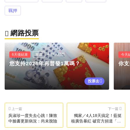
羈押
網路投票
4.1K人已投
6天後結束
單選
今天
您支持2026年再普發1萬嗎？
你支
投票去
上一篇
下一篇
吳淑珍一度失去心跳！陳致
獨家／4人18天搞定！藍挺
中臉書更新病況：尚未脫險
核廣告暴紅 破官方頻道「16
年」紀錄