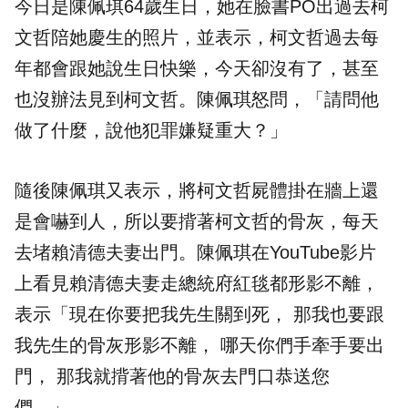
今日是陳佩琪64歲生日，她在臉書PO出過去柯
文哲陪她慶生的照片，並表示，柯文哲過去每
年都會跟她說生日快樂，今天卻沒有了，甚至
也沒辦法見到柯文哲。陳佩琪怒問，「請問他
做了什麼，說他犯罪嫌疑重大？」
隨後陳佩琪又表示，將柯文哲屍體掛在牆上還
是會嚇到人，所以要揹著柯文哲的骨灰，每天
去堵賴清德夫妻出門。陳佩琪在YouTube影片
上看見賴清德夫妻走總統府紅毯都形影不離，
表示「現在你要把我先生關到死， 那我也要跟
我先生的骨灰形影不離， 哪天你們手牽手要出
門， 那我就揹著他的骨灰去門口恭送您
們…」。