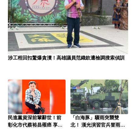
涉工程回扣驚爆貪瀆！高雄議員范織欽遭檢調搜索偵訓
民進黨資深前輩辭世！前
「白海豚」驟雨突襲雙
彰化市代蔡裕昌罹癌 享壽
北！ 漢光演習官兵冒雨操
71歲
演