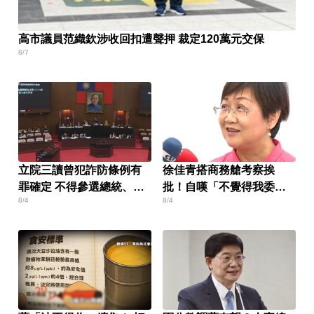
高市議員范織欽涉收回扣遭聲押 裁定120萬元交保
8/7
立院三讀曾犯詐防條例有
徐佳青搭商務艙考察挨
罪確定 不得參選總統、副
批！自嘆「不覺得我委
8/4
8/4
總統
屈？」