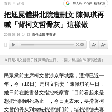
首頁
政治
加入為 Google 偏好來源
把尪屍體掛北院遭刪文 陳佩琪再
喊「背柯文哲骨灰」這樣做
2025-08-16
14:13
責任編輯 王薇婷
00:00
今日是柯文哲妻子陳佩琪的生日。（圖／翻攝自陳佩琪臉書）
民眾黨前主席柯文哲涉京華城案，遭押已近一
年，今（16日）是柯文哲妻子
陳佩琪
的
生日
，
她日前在臉書發文指控檢察官「目前看起來是
想把他關到死為止」，今日更表示，要揹著柯
文哲的骨灰到總統賴清德門前，堵賴清德夫妻