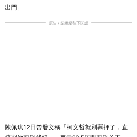
出門。
廣告 / 請繼續往下閱讀
陳佩琪12日曾發文稱「柯文哲就別
羈押
了，直