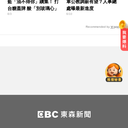
藍「油不得你」續集！ 打
軍公教調薪有望？人事總
台糖蓋牌 酸「別玻璃心」
處曝最新進度
8/3
6/10
Recommended by
隔夜菜藏致命危機？醫揭預防食物
中毒關鍵
姜厚任小24歲女友「3碩1博」造
假？ 台大回應了
快訊／白海豚逼近！新竹縣尖石、
五峰「8校停課」
隔夜菜藏致命危機？醫揭預防食物
中毒關鍵