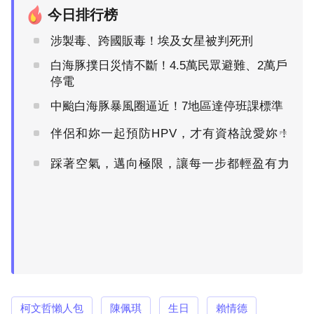
今日排行榜
涉製毒、跨國販毒！埃及女星被判死刑
白海豚撲日災情不斷！4.5萬民眾避難、2萬戶
停電
中颱白海豚暴風圈逼近！7地區達停班課標準
伴侶和妳一起預防HPV，才有資格說愛妳！
PR
踩著空氣，邁向極限，讓每一步都輕盈有力
PR
柯文哲懶人包
陳佩琪
生日
賴情德