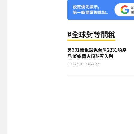
#全球對等關稅
美301關稅豁免台灣2231項產
品 蝴蝶蘭火鶴花等入列
2026-07-24 22:55