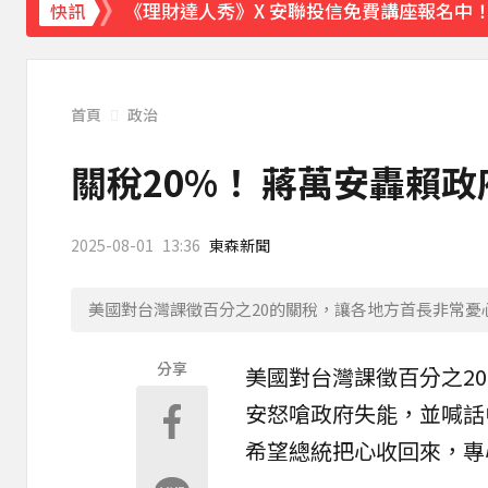
《理財達人秀》X 安聯投信免費講座報名中！搶
快訊
首頁
政治
關稅20%！ 蔣萬安轟賴政
2025-08-01
13:36
東森新聞
美國對台灣課徵百分之20的關稅，讓各地方首長非常
分享
美國對台灣課徵百分之2
安
怒嗆政府失能，並喊話
希望總統把心收回來，專