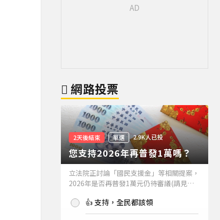
網路投票
2.9K人已投
2天後結束
單選
您支持2026年再普發1萬嗎？
立法院正討論「國民支援金」等相關提案，
2026年是否再普發1萬元仍待審議(請見下
方新聞)。如果2026年再普發1萬元，你支
👍 支持，全民都該領
持嗎？