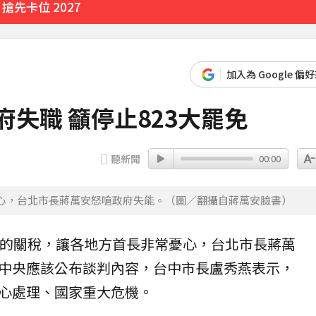
先卡位 2027
加入為 Google 偏
府失職 籲停止823大罷免
聽新聞
00:00
憂心，台北市長蔣萬安怒嗆政府失能。（圖／翻攝自蔣萬安臉書）
0的關稅，讓各地方首長非常憂心，台北市長
蔣萬
中央應該公布談判內容，台中市長盧秀燕表示，
心處理、國家重大危機。