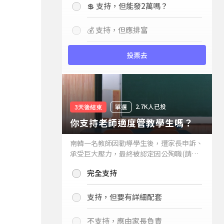
💲 支持，但能發2萬嗎？
💰 支持，但應排富
投票去
2.7K人已投
3天後結束
單選
你支持老師適度管教學生嗎？
南韓一名教師因勸導學生後，遭家長申訴、
承受巨大壓力，最終被認定因公殉職(請見
下列新聞)，引發外界關注教師教權。請問
完全支持
你支持老師適度管教學生嗎？
支持，但要有詳細配套
不支持，應由家長負責