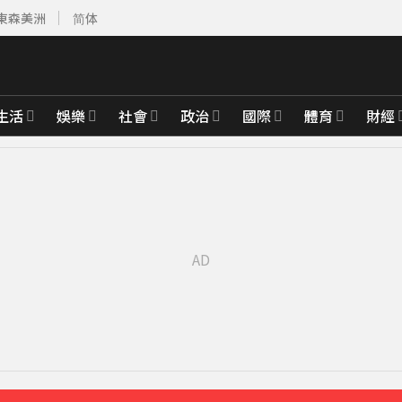
東森美洲
简体
生活
娛樂
社會
政治
國際
體育
財經
先卡位 2027
整」哽咽憶亡母吐心聲
55分鐘前