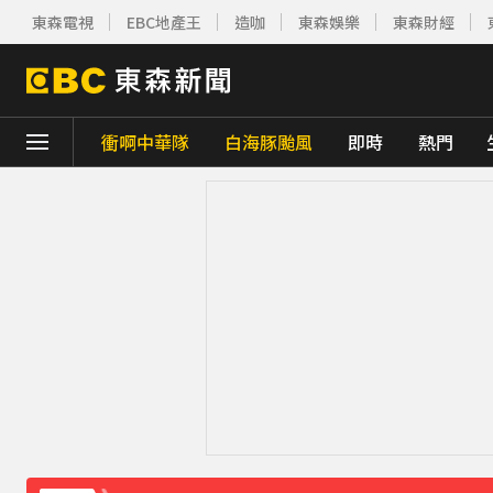
東森電視
EBC地產王
造咖
東森娛樂
東森財經
衝啊中華隊
白海豚颱風
即時
熱門
下載東森App，隨時掌握天下大小事！
《理財達人秀》X 安聯投信免費講座報名中！搶
王彩樺現身味全龍開球！鬆口「最後一次調
下載東森App，隨時掌握天下大小事！