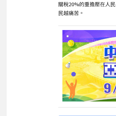
關稅20%的重擔壓在人
民越痛苦。