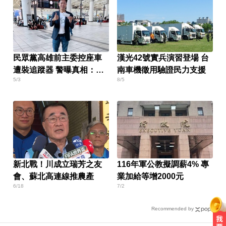
民眾黨高雄前主委控座車
漢光42號實兵演習登場 台
遭裝追蹤器 警曝真相：是
南車機徵用驗證民力支援
5/3
8/5
私人因素
新北戰！川成立瑞芳之友
116年軍公教擬調薪4% 專
會、蘇北高連線推農產
業加給等增2000元
6/18
7/2
Recommended by