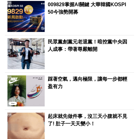
PR
009829掌握AI關鍵 大華韓國KOSPI
50今強勢開募
民眾黨創黨元老退黨！暗控黨中央因
人成事：帶著尊嚴離開
PR
踩著空氣，邁向極限，讓每一步都輕
盈有力
PR
起床就先做件事，沒三天小腹就不見
了! 肚子一天天變小！