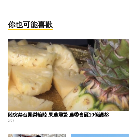
你也可能喜歡
陸突禁台鳳梨輸陸 果農震驚 農委會砸10億護盤
2/27