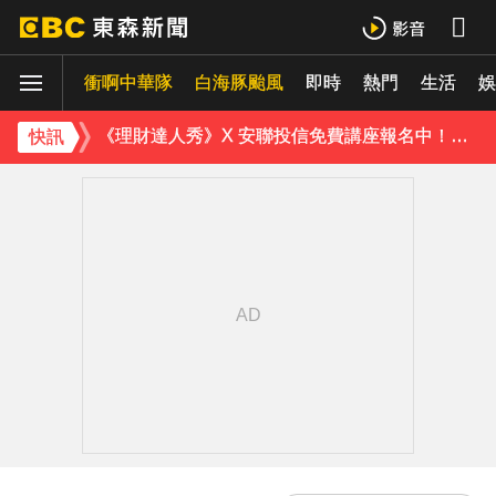
白海豚進逼會放颱風假？全台各縣市暴風侵襲率曝
衝啊中華隊
白海豚颱風
即時
熱門
生活
《理財達人秀》X 安聯投信免費講座報名中！搶先卡位 2027
娛
下載東森App，隨時掌握天下大小事！
快訊
別驚慌！今14:30分發「演習預告」訊息 下週正式登場