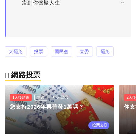
瘦到你懷疑人生
PR
大罷免
投票
國民黨
立委
罷免
網路投票
3.1K人已投
1天後結束
單選
2天
您支持2026年再普發1萬嗎？
你支
投票去