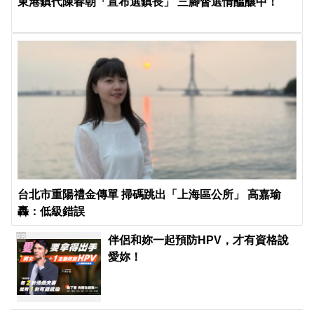
東港鎮代陳春朝「宣布選鎮長」 三腳督選情醞釀中！
台北市重陽禮金傳單 掃碼跳出「上海區公所」 高嘉瑜
轟：低級錯誤
PR
伴侶和妳一起預防HPV，才有資格說
愛妳！