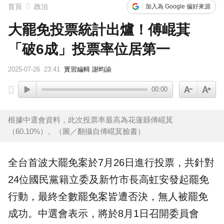
首頁
政治
加入為 Google 偏好來源
大罷免投票統計出爐！傅崐萁
「破6成」投票率位居第一
2025-07-26
23:41
實習編輯 謝昀諭
00:00
根據中選會資料，此次投票率最高為花蓮縣傅崐萁
（60.10%）。（圖／翻攝自傅崐萁臉書）
全台首波
大罷免
案於7月26日進行
投票
，共針對
24位
國民黨
籍
立委
及新竹市長高虹安發起罷免
行動，最終全數罷免案皆遭否決，無人被罷免
成功。中選會表示，將於8月1日召開委員會