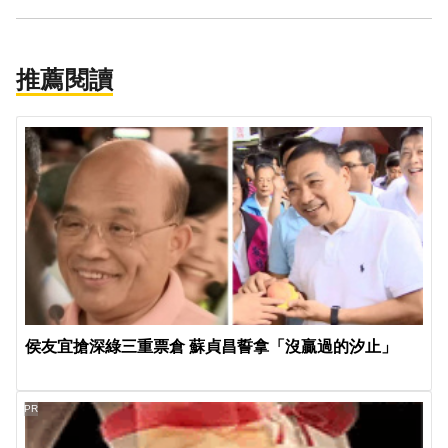
推薦閱讀
侯友宜搶深綠三重票倉 蘇貞昌誓拿「沒贏過的汐止」
PR