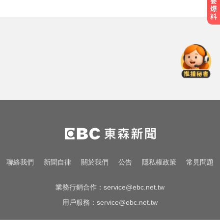
愛玩車／帕加尼螺絲超貴 可買保時
捷
三商壽9/1股票下市！12/1正式更名
「玉山人壽」
《唐伯虎》資深綠葉演員 黎彼得病
逝...好友悲痛證實
愛玩車／帕加尼螺絲超貴 可買保時
捷
三商壽9/1股票下市！12/1正式更名
聯絡我們
新聞自律
關於我們
公告
隱私權政策
常見問題
「玉山人壽」
業務行銷合作：
service@ebc.net.tw
用戶服務：
service@ebc.net.tw