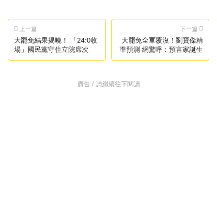
上一篇
下一篇
大罷免結果揭曉！ 「24:0收
大罷免全軍覆沒！劉寶傑精
場」國民黨守住立院席次
準預測 網驚呼：預言家誕生
廣告 / 請繼續往下閱讀