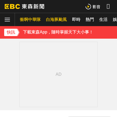
白海豚進逼會放颱風假？全台各縣市暴風侵襲率曝
衝啊中華隊
白海豚颱風
即時
熱門
生活
《理財達人秀》X 安聯投信免費講座報名中！搶先卡位 2027
娛
下載東森App，隨時掌握天下大小事！
快訊
白海豚外圍雲系發威！7縣市大雨特報 警戒範圍一次看