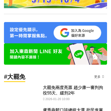
#大罷免
更多
大罷免兩度亮票 趙少康一審判拘
役55天、緩刑2年
2026-01-20 10:00
盧秀燕鬆口談總統大選 批民進黨