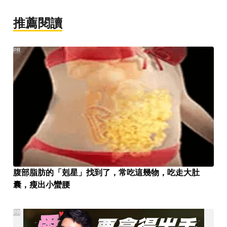
推薦閱讀
PR
腹部脂肪的「剋星」找到了，常吃這幾物，吃走大肚
囊，瘦出小蠻腰
PR