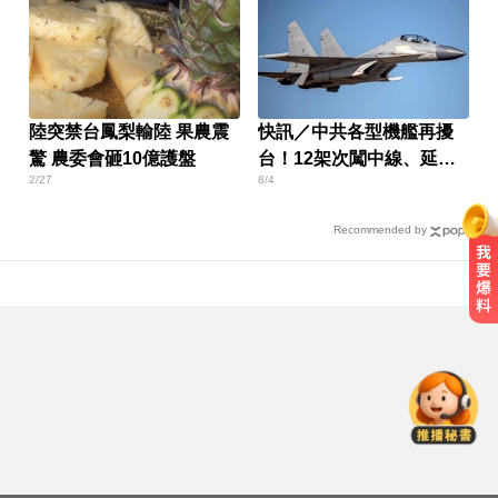
陸突禁台鳳梨輸陸 果農震
快訊／中共各型機艦再擾
驚 農委會砸10億護盤
台！12架次闖中線、延伸
2/27
8/4
線
Recommended by
愛玩車／700匹馬力！奧斯頓馬丁
DB12 S登場
尼斯湖水怪又現身！遊湖拍到「神
秘生物頭部」官方證實了
三商壽9/1股票下市！12/1正式更名