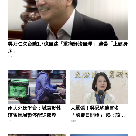
吳乃仁欠台糖1.7億自述「重病無法自理」 遭爆「上健身
房」
8/5
兩大外送平台：城鎮韌性
太囂張！吳思瑤遭冒名
演習區域暫停配送服務
「國慶日開槍」 怒：該告
8/6
10/9
就告