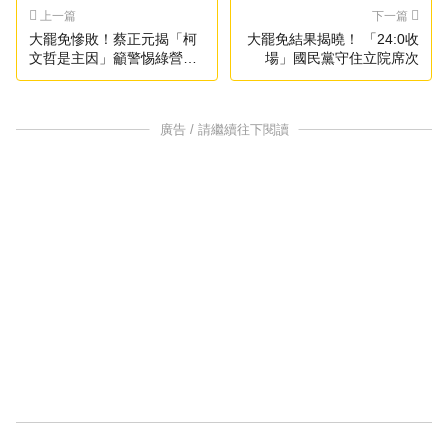
上一篇
下一篇
大罷免慘敗！蔡正元揭「柯
大罷免結果揭曉！ 「24:0收
文哲是主因」籲警惕綠營行
場」國民黨守住立院席次
動
廣告 / 請繼續往下閱讀