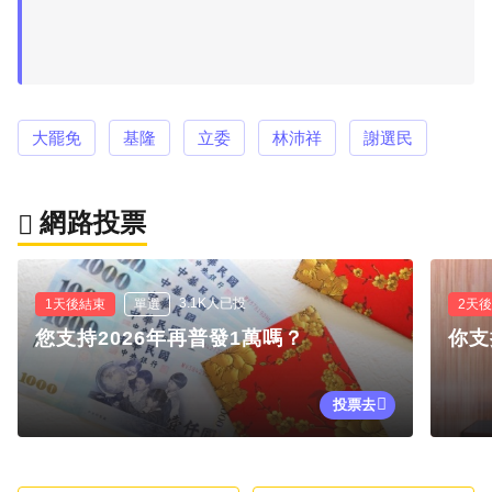
大罷免
基隆
立委
林沛祥
謝選民
網路投票
3.1K人已投
1天後結束
單選
2天
您支持2026年再普發1萬嗎？
你支
投票去