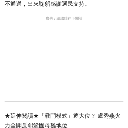
不通過，出來鞠躬感
謝選民
支持。
廣告 / 請繼續往下閱讀
★延伸閱讀★
「戰鬥模式」逐大位？ 盧秀燕火
力全開反罷鞏固母雞地位