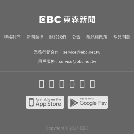
「玉山人壽」
愛玩車／700匹馬力！奧斯頓馬丁
DB12 S登場
尼斯湖水怪又現身！遊湖拍到「神
聯絡我們
新聞自律
關於我們
公告
隱私權政策
常見問題
秘生物頭部」官方證實了
業務行銷合作：
service@ebc.net.tw
用戶服務：
service@ebc.net.tw
Copyright © 2024
EBC