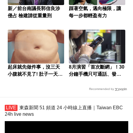
新／前台南議長郭信良涉
踩著空氣，邁向極限，讓
侵占 檢建請從重量刑
每一步都輕盈有力
PR
起床就先做件事，沒三天
8月演習「首次斷網」！30
小腹就不見了! 肚子一天天
分鐘手機只可通話、發簡
變小！
訊
Recommended by
東森新聞 51 頻道 24 小時線上直播｜Taiwan EBC
24h live news