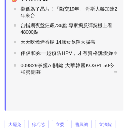
攏係為了晶片！「斷交19年」 哥斯大黎加連2
年來台
台指期夜盤狂飆736點 專家揭反彈契機上看
48000點
天天吃燒烤香腸 14歲女竟罹大腸癌
伴侶和妳一起預防HPV，才有資格說愛妳！
PR
009829掌握AI關鍵 大華韓國KOSPI 50今
強勢開募
PR
大罷免
徐巧芯
立委
曹興誠
立法院