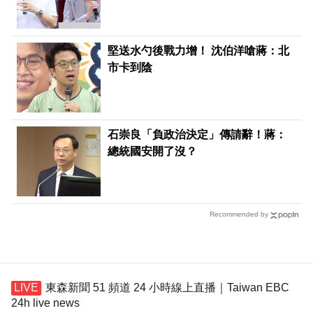
堅送水勺後戰力增！ 沈伯洋嗆蔣：北
市卡到陰
石崇良「負政治決定」傳請辭！蔣：
總統國安開了沒？
Recommended by
東森新聞 51 頻道 24 小時線上直播｜Taiwan EBC
24h live news