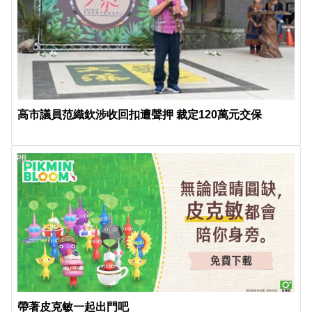
高市議員范織欽涉收回扣遭聲押 裁定120萬元交保
PR
帶著皮克敏一起出門吧