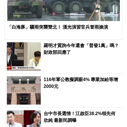
「白海豚」驟雨突襲雙北！ 漢光演習官兵冒雨操演
羅明才質詢今年還會「普發1萬」嗎？
財政部回應了
116年軍公教擬調薪4% 專業加給等增
2000元
台中市長選情！江啟臣38.2%領先何
欣純 最新民調曝