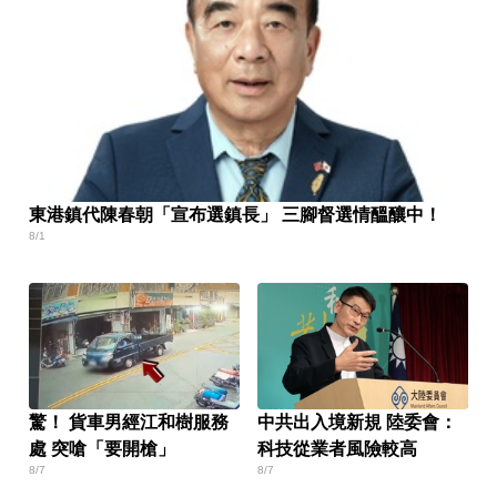
東港鎮代陳春朝「宣布選鎮長」 三腳督選情醞釀中！
8/1
驚！ 貨車男經江和樹服務
中共出入境新規 陸委會：
處 突嗆「要開槍」
科技從業者風險較高
8/7
8/7