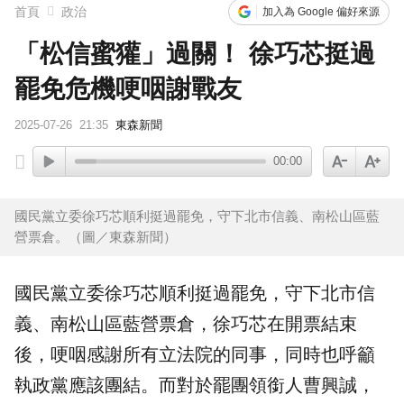
首頁
政治
加入為 Google 偏好來源
「松信蜜獾」過關！ 徐巧芯挺過
罷免危機哽咽謝戰友
2025-07-26
21:35
東森新聞
00:00
國民黨立委徐巧芯順利挺過罷免，守下北市信義、南松山區藍
營票倉。（圖／東森新聞）
國民黨
立委
徐巧芯
順利挺過罷免，守下北市信
義、南松山區藍營票倉，徐巧芯在開票結束
後，哽咽感謝所有
立法院
的同事，同時也呼籲
執政黨應該團結。而對於罷團領銜人
曹興誠
，