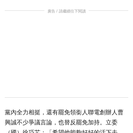
廣告 / 請繼續往下閱讀
黨內全力相挺，還有罷免領銜人聯電創辦人曹
興誠不少爭議言論，也替反罷免加持。立委
（國）徐巧芯：「希望他能夠好好的活下去，