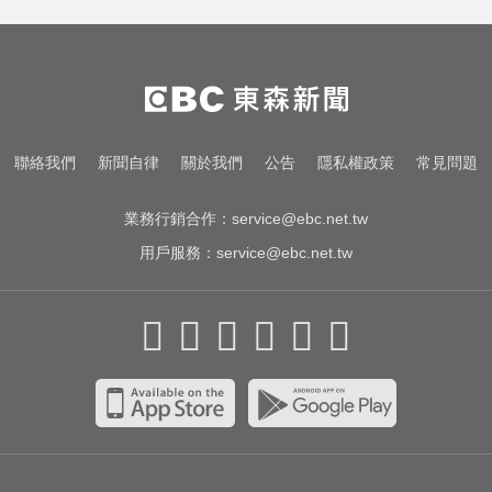
中職／中信兄弟折損2重砲！張志
豪、許基宏動刀本季報銷
高雄恐怖車禍！電動車失控連撞13
車 車頭嚴重變形
五角大廈再公開UFO檔案 飛官阿富
聯絡我們
新聞自律
關於我們
公告
隱私權政策
常見問題
汗驚見「巨大三角形」
業務行銷合作：
service@ebc.net.tw
用戶服務：
service@ebc.net.tw