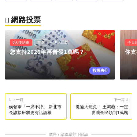
網路投票
4.1K人已投
6天後結束
單選
今天
您支持2026年再普發1萬嗎？
你支
投票去
上一篇
下一篇
侯領軍「一席不掉」 新北市
挺過大罷免！ 王鴻薇：一定
長誰接班將更有話語權
要讓全民領到1萬塊
廣告 / 請繼續往下閱讀