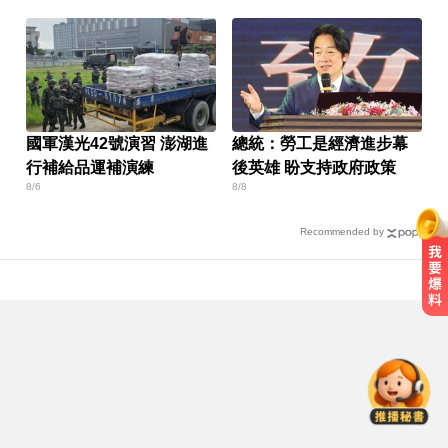
國軍漢光42號演習 澎湖進
總統：勞工是經濟進步幕
行補給品運補演練
後英雄 盼支持政府政策
8/6
8/8
Recommended by
高雄恐怖車禍！電動車失控連撞13
車 車頭嚴重變形
五角大廈再公開UFO檔案 飛官阿富
汗驚見「巨大三角形」