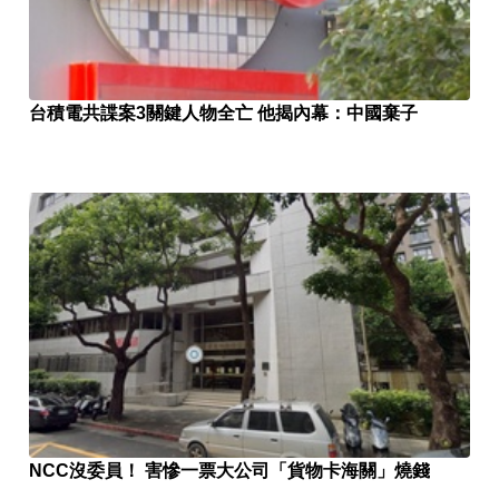
台積電共諜案3關鍵人物全亡 他揭內幕：中國棄子
NCC沒委員！ 害慘一票大公司「貨物卡海關」燒錢