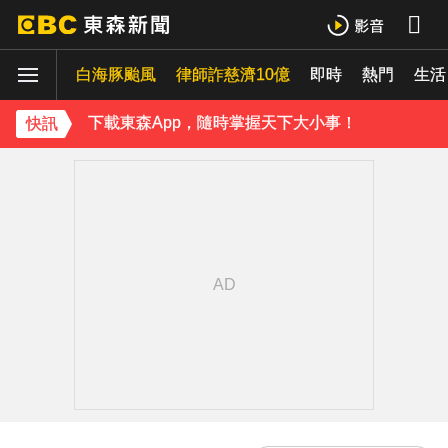
42歲情色女星要結婚了！甜嫁「前職棒選手」浪漫告白：迅速奪走我的心
白海豚颱風
律師詐慈濟10億
即時
熱門
吳東諺結婚10年超寵妻！「主動帶娃」羨煞人妻女星 她認了：心很酸
生活
下載東森App，隨時掌握天下大小事！
快訊
才連莊金鐘紅毯主持！夏和熙突曝「像被卡車撞」備賽狂操滿手繭