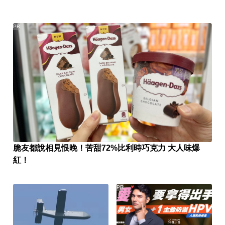
PR
脆友都說相見恨晚！苦甜72%比利時巧克力 大人味爆
紅！
PR