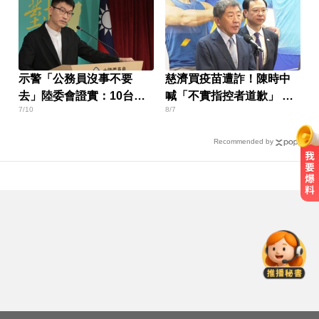
示警「公務員沒事不要
慈濟買疫苗遭詐！陳時中
去」陸委會證實：10台人
喊「不實指控者道歉」 蔣
7/10
8/7
赴陸失聯
萬安回應了
Recommended by
里約直升機墜毀 哥倫比亞一家3名
女性罹難
俄軍空襲烏克蘭首都基輔及周邊區
域 造成4人喪命
MLB／大谷10局致勝安當救世主！
道奇險勝響尾蛇終止7連敗