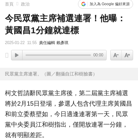
首頁
政治
加入為 Google 偏好來源
今民眾黨主席補選連署！他曝：
黃國昌1分鐘就達標
2025-01-22
11:55
責任編輯 賴彥琪
00:00
民眾黨主席連署。（圖／翻攝自江和樹臉書）
柯文哲請辭
民眾黨
主席後，第二屆
黨主席
補選
將於2月15日登場，參選人包含代理主席
黃國昌
和前立委
蔡壁如
，今日適逢連署第一天，民眾
黨中央委員江和樹指出，僅開放連署一分鐘，
就有明顯差距。