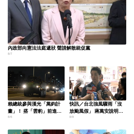
內政部向憲法法庭遞狀 聲請解散統促黨
8/7
賴總統參與漢光「萬鈞計
快訊／台北強風驟雨「沒
畫」！ 搭「雲豹」前進衡
放颱風假」 蔣萬安說明
8/6
8/9
指所
了！