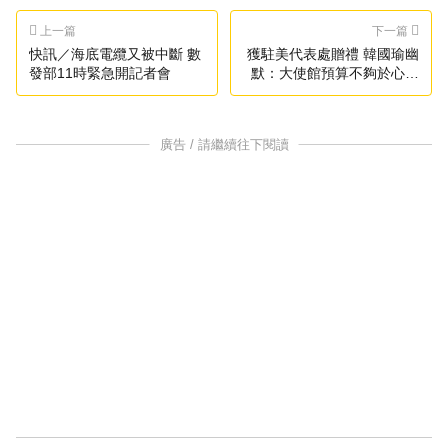
上一篇
下一篇
快訊／海底電纜又被中斷 數
獲駐美代表處贈禮 韓國瑜幽
發部11時緊急開記者會
默：大使館預算不夠於心不
忍
廣告 / 請繼續往下閱讀