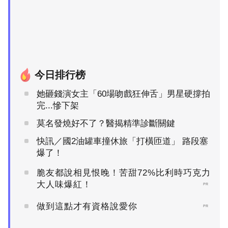
今日排行榜
她砸錢演女主「60場吻戲狂伸舌」男星硬撐拍
完...慘下架
莫名發燒好不了？醫揭精準診斷關鍵
快訊／國2油罐車撞休旅「打橫匝道」 路段塞
爆了！
脆友都說相見恨晚！苦甜72%比利時巧克力
大人味爆紅！
PR
做到這點才有資格說愛你
PR