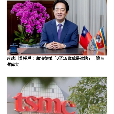
超越川普帳戶！ 賴清德拋「0至18歲成長津貼」：讓台
灣偉大