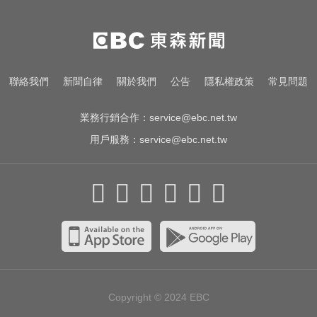
里約直升機墜毀 哥倫比亞一家3名
女性罹難
俄軍空襲烏克蘭首都基輔及周邊區
聯絡我們
新聞自律
關於我們
公告
隱私權政策
常見問題
域 造成4人喪命
業務行銷合作：
service@ebc.net.tw
用戶服務：
service@ebc.net.tw
Copyright © 2024
EBC