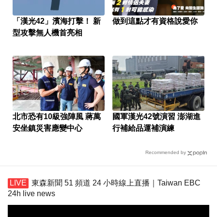
「漢光42」濱海打擊！ 新
做到這點才有資格說愛你
型攻擊無人機首亮相
北市恐有10級強陣風 蔣萬
國軍漢光42號演習 澎湖進
安坐鎮災害應變中心
行補給品運補演練
Recommended by
東森新聞 51 頻道 24 小時線上直播｜Taiwan EBC
24h live news