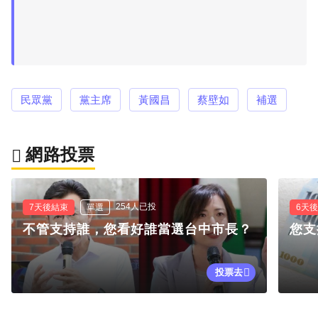
民眾黨
黨主席
黃國昌
蔡壁如
補選
網路投票
254人已投
7天後結束
單選
6天
不管支持誰，您看好誰當選台中市長？
您支
投票去