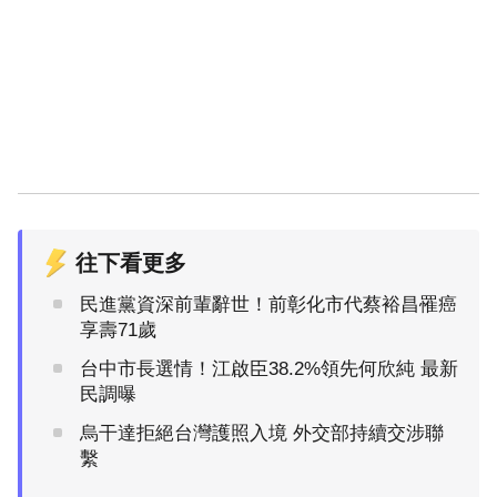
往下看更多
民進黨資深前輩辭世！前彰化市代蔡裕昌罹癌
享壽71歲
台中市長選情！江啟臣38.2%領先何欣純 最新
民調曝
烏干達拒絕台灣護照入境 外交部持續交涉聯
繫