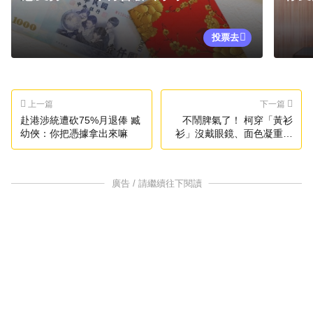
投票去
上一篇
下一篇
赴港涉統遭砍75%月退俸 臧
不鬧脾氣了！ 柯穿「黃衫
幼俠：你把憑據拿出來嘛
衫」沒戴眼鏡、面色凝重被
提訊
廣告 / 請繼續往下閱讀