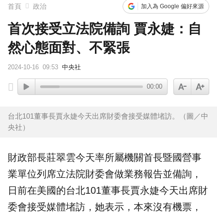
首頁
政治
加入為 Google 偏好來源
首次接受立法院備詢 賈永婕：自
然心態面對、不緊張
2024-10-16
09:53
中央社
00:00
台北101董事長賈永婕今天出席財委會接受媒體堵訪。（圖／中
央社）
財政部
長
莊翠雲
今天率所屬機關首長暨國營事
業單位列席
立法院
財委會做業務報告並
備詢
，
日前在美國的台北101董事長
賈永婕
今天出席財
委會接受媒體堵訪，她表示，本來沒有機票，