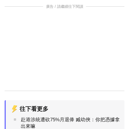
廣告 / 請繼續往下閱讀
往下看更多
赴港涉統遭砍75%月退俸 臧幼俠：你把憑據拿
出來嘛