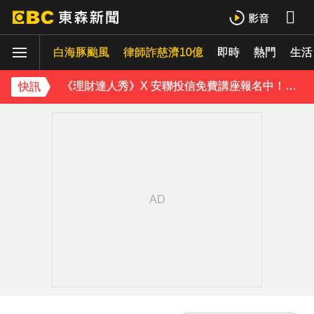
永和豆漿創辦人林炳生病逝 享壽70歲
白海豚颱風
律師詐慈濟10億
即時
熱門
生活
台指期夜盤狂飆736點 專家揭反彈契機上看48000點
《理財達人秀》X 安聯投信免費講座報名中！搶先卡位 2027
快訊
下載東森App，隨時掌握天下大小事！
淡水驚見龍捲風 氣象署證實：和白海豚有關