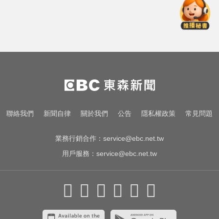
喝牛奶狂拉？醫曝乳糖不耐補鈣救
星
女藝人遭經紀人「車內侵犯」 錄音
檔成鐵證
中職／中信兄弟折損2重砲！張志
豪、許基宏動刀本季報銷
喝牛奶狂拉？醫曝乳糖不耐補鈣救
聯絡我們
新聞自律
關於我們
公告
隱私權政策
常見問題
星
業務行銷合作：
service@ebc.net.tw
用戶服務：
service@ebc.net.tw