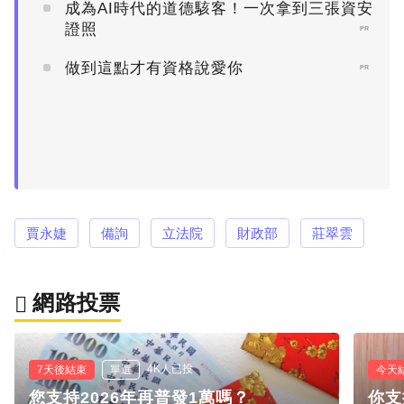
成為AI時代的道德駭客！一次拿到三張資安
證照
PR
做到這點才有資格說愛你
PR
賈永婕
備詢
立法院
財政部
莊翠雲
網路投票
4K人已投
7天後結束
單選
今天
您支持2026年再普發1萬嗎？
你支