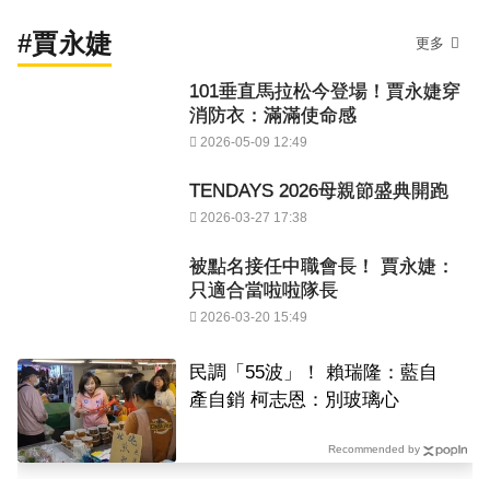
#賈永婕
更多
101垂直馬拉松今登場！賈永婕穿
消防衣：滿滿使命感
2026-05-09 12:49
TENDAYS 2026母親節盛典開跑
2026-03-27 17:38
被點名接任中職會長！ 賈永婕：
只適合當啦啦隊長
2026-03-20 15:49
民調「55波」！ 賴瑞隆：藍自
產自銷 柯志恩：別玻璃心
Recommended by