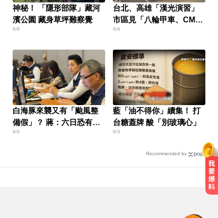
神秘！ 「隱形部隊」藏河
台北、高雄「漢光演習」
濱公園 藏身草坪難察覺
市區見「八輪甲車、CM11
8/8
8/6
戰車」
白海豚來襲又有「颱風整
藍「油不得你」續集！ 打
備假」？ 蔣：六日恐有豪
台糖蓋牌 酸「別玻璃心」
8/6
8/3
雨
Recommended by
中職／中信兄弟折損2重砲！張志
豪、許基宏動刀本季報銷