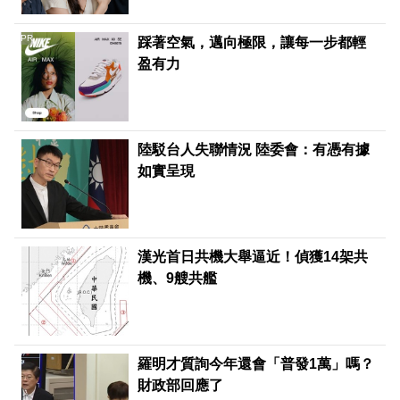
PR
踩著空氣，邁向極限，讓每一步都輕
盈有力
陸駁台人失聯情況 陸委會：有憑有據
如實呈現
漢光首日共機大舉逼近！偵獲14架共
機、9艘共艦
羅明才質詢今年還會「普發1萬」嗎？
財政部回應了