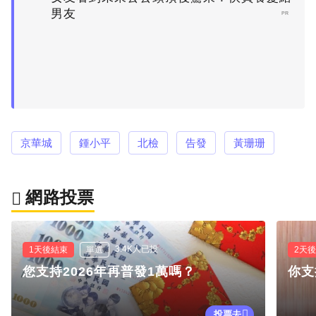
男友
PR
京華城
鍾小平
北檢
告發
黃珊珊
網路投票
3.4K人已投
1天後結束
單選
2天
您支持2026年再普發1萬嗎？
你支
投票去