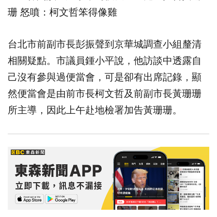
珊 怒噴：柯文哲笨得像雞
台北市前副市長彭振聲到京華城調查小組釐清
相關疑點。市議員鍾小平說，他訪談中透露自
己沒有參與過便當會，可是卻有出席記錄，顯
然便當會是由前市長柯文哲及前副市長黃珊珊
所主導，因此上午赴地檢署加告黃珊珊。