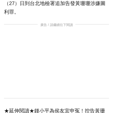
（27）日到台北地檢署追加
告發
黃珊珊涉嫌圖
利罪。
廣告 / 請繼續往下閱讀
★延伸閱讀★
鍾小平為侯友宜申冤！控告黃珊