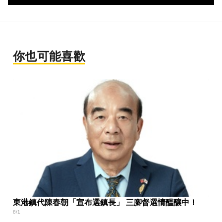
你也可能喜歡
東港鎮代陳春朝「宣布選鎮長」 三腳督選情醞釀中！
8/1