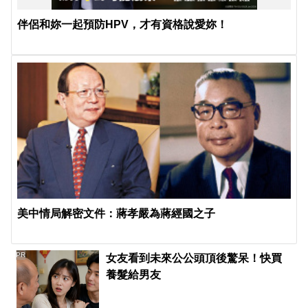
伴侶和妳一起預防HPV，才有資格說愛妳！
美中情局解密文件：蔣孝嚴為蔣經國之子
PR
女友看到未來公公頭頂後驚呆！快買
養髮給男友