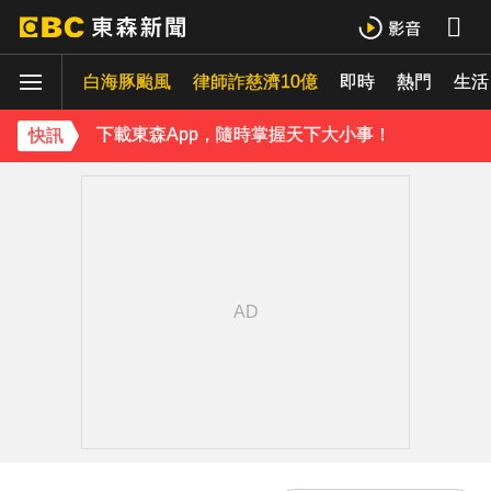
《理財達人秀》X 安聯投信免費講座報名中！搶先卡位 2027
白海豚颱風
下載東森App，隨時掌握天下大小事！
律師詐慈濟10億
即時
熱門
生活
內政部向憲法法庭遞狀 聲請解散統促黨
快訊