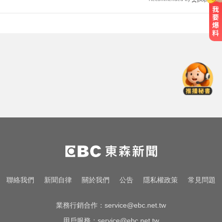
愛玩車／這輛迷你電動車超勇 拖曳
能力勝過特斯拉
中職／陳傑憲轟2分砲貢獻3打點！
統一獅8:2味全龍
啦啦隊員遭輪流性侵！丟包公路秒
被撞死 3男扯：她自願的
愛玩車／這輛迷你電動車超勇 拖曳
能力勝過特斯拉
中職／陳傑憲轟2分砲貢獻3打點！
聯絡我們
新聞自律
關於我們
公告
隱私權政策
常見問題
統一獅8:2味全龍
業務行銷合作：
service@ebc.net.tw
用戶服務：
service@ebc.net.tw