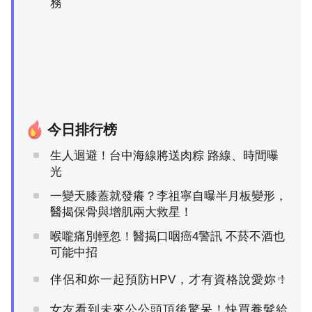
務
今日排行榜
生人迴避！台中海線將送肉粽 路線、時間曝
光
一變天膝蓋就發癢？李祖寧自曝半月板變形，
醫揭保骨與增肌兩大救星！
喉嚨痛別輕忽！醫揭口咽癌4警訊 不菸不酒也
可能中招
伴侶和妳一起預防HPV，才有資格說愛妳！
PR
女友看到未來公公頭頂後驚呆！快買養髮給