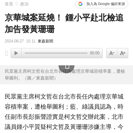
首頁
政治
加入為 Google 偏好來源
京華城案延燒！ 鍾小平赴北檢追
加告發黃珊珊
2024-08-27
15:11
東森新聞
00:00
民眾黨主席柯文哲在台北市長任內處理京華城容積率案，遭檢
舉圖利。（圖／東森新聞）
民眾黨主席柯文哲在台北市長任內處理
京華城
容積率案，遭檢舉圖利；藍、綠議員認為，時
任副市長彭振聲證實是柯文哲交辦此案，北市
議員
鍾小平
質疑柯文哲及
黃珊珊
涉嫌主導，今