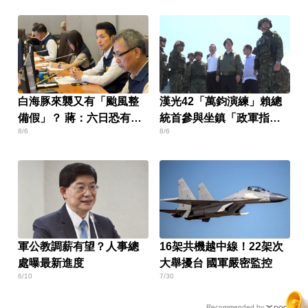
白海豚來襲又有「颱風整
漢光42「萬鈞演練」賴總
備假」？ 蔣：六日恐有豪
統首參與坐鎮「政軍指揮
8/6
8/6
雨
中心」
軍公教調薪有望？人事總
16架共機越中線！22架次
處曝最新進度
大舉擾台 國軍嚴密監控
6/10
7/30
Recommended by