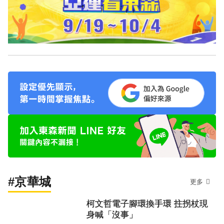
#京華城
更多
柯文哲電子腳環換手環 拄拐杖現
身喊「沒事」