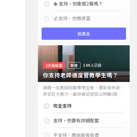
💲 支持，但能發2萬嗎？
💰 支持，但應排富
投票去
2.8K人已投
2天後結束
單選
你支持老師適度管教學生嗎？
南韓一名教師因勸導學生後，遭家長申訴、
承受巨大壓力，最終被認定因公殉職(請見
下列新聞)，引發外界關注教師教權。請問
完全支持
你支持老師適度管教學生嗎？
支持，但要有詳細配套
不支持，應由家長負責