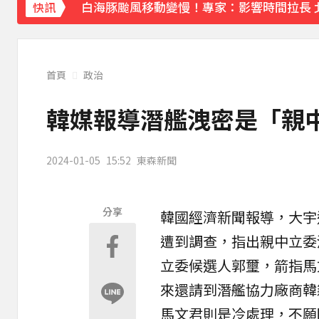
白海豚颱風移動變慢！專家：影響時間拉長 
快訊
《理財達人秀》X 安聯投信免費講座報名中！搶
下載東森App，隨時掌握天下大小事！
首頁
政治
明年起0~18歲「每月領5千」 賴清德喊：
韓媒報導潛艦洩密是「親中
2024-01-05
15:52
東森新聞
分享
韓國經濟新聞報導，大宇
遭到調查，指出親中立委
立委候選人
郭璽
，箭指
馬
來還請到潛艦協力廠商韓
馬文君則是冷處理，不願