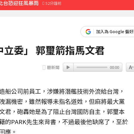
北台恐迎狂風暴雨
52分鐘前
先卡位 2027
加入為 Google 偏
此時不生待何時
立委」 郭璽箭指馬文君
11分鐘前
聽新聞
00:00
造船公司前員工，涉嫌將
潛艦
技術外流給台灣，
洩漏機密，雖然報導未指名道姓，但麻將最大黨
文君
，砲轟她是為了阻止台灣國防自主，郭璽本
籍的PARK先生來背書，不過最後他缺席了，至於
回應。