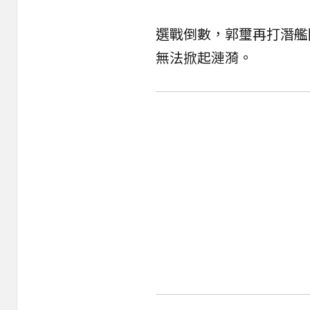
選戰倒數，郭璽再打潛艦
無法掀起漣漪。