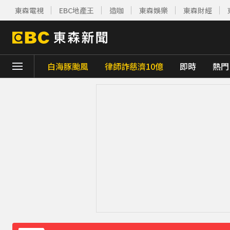
東森電視
EBC地產王
造咖
東森娛樂
東森財經
白海豚颱風
律師詐慈濟10億
即時
熱門
下載東森App，隨時掌握天下大小事！
明年起0~18歲「每月領5千」 賴清德喊：
白海豚進逼沖繩鹿兒島 強風豪雨26萬人撤離
採購疫苗遭詐騙 慈濟委任律師發聲明：不排
快訊／85歲老婦遭夫殺害！疑孫子目睹嚇壞