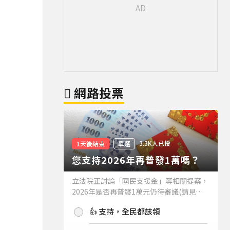
網路投票
3.3K人已投
1天後結束
單選
您支持2026年再普發1萬嗎？
立法院正討論「國民支援金」等相關提案，
2026年是否再普發1萬元仍待審議(請見下
方新聞)。如果2026年再普發1萬元，你支
👍 支持，全民都該領
持嗎？