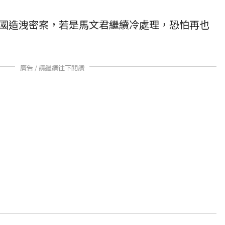
國造洩密案，若是馬文君繼續冷處理，恐怕再也
廣告 / 請繼續往下閱讀