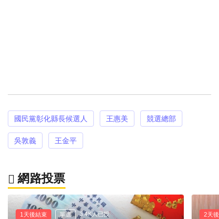
國民黨彰化縣長候選人
王惠美
競選總部
吳敦義
王金平
網路投票
3.4K人已投
1天後結束
單選
2天