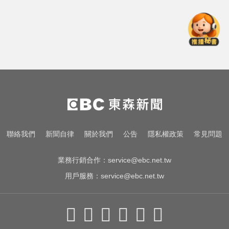
線、時間曝光
今立秋拚轉運！命理師點名「6生
肖」：把握黃金7天
愛玩車／這輛迷你電動車超勇 拖曳
能力勝過特斯拉
生人迴避！台中海線將送肉粽 路
線、時間曝光
今立秋拚轉運！命理師點名「6生
聯絡我們
新聞自律
關於我們
公告
隱私權政策
常見問題
肖」：把握黃金7天
業務行銷合作：
service@ebc.net.tw
用戶服務：
service@ebc.net.tw