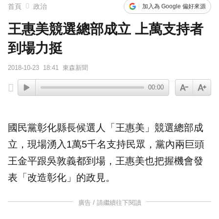
首頁
政治
加入為 Google 偏好來源
王惠美競選總部成立 上萬支持者
到場力挺
2018-10-23
18:41
東森新聞
00:00
國民黨彰化縣長候選人
「
王惠美
」
競選總部
成
立，現場湧入1萬5千名支持民眾，黨內兩巨頭
王金平
跟
吳敦義
都到場，王惠美也把握機會發
表「改造彰化」的政見。
廣告 / 請繼續往下閱讀