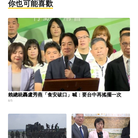
你也可能喜歡
賴總統轟盧秀燕「食安破口」喊：要台中再搖擺一次
8/5