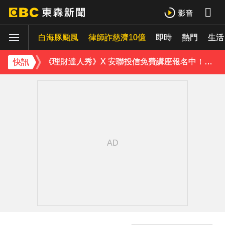
疑不堪碎念！桃園老翁殺85歲妻 金屬拐杖「打斷成兩截」
白海豚颱風
內政部向憲法法庭遞狀 聲請解散統促黨
律師詐慈濟10億
即時
熱門
生活
《理財達人秀》X 安聯投信免費講座報名中！搶先卡位 2027
快訊
下載東森App，隨時掌握天下大小事！
「白海豚」逼近！最新暴風圈侵襲率曝 一縣市達59％