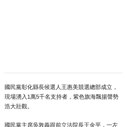
國民黨彰化縣長候選人王惠美競選總部成立，
現場湧入1萬5千名支持者，紫色旗海飄揚聲勢
浩大壯觀。
國民黨主席吳敦義跟前立法院長王金平，一左