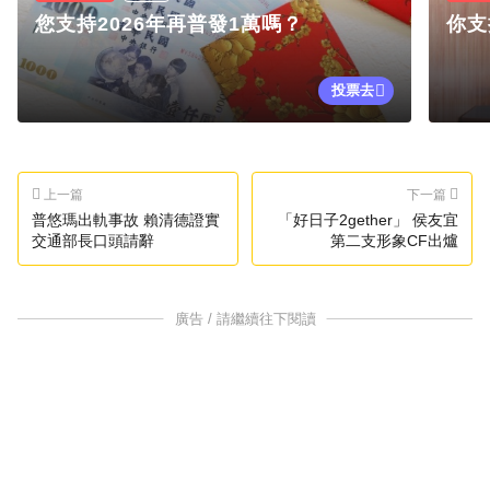
您支持2026年再普發1萬嗎？
你支
投票去
上一篇
下一篇
普悠瑪出軌事故 賴清德證實
「好日子2gether」 侯友宜
交通部長口頭請辭
第二支形象CF出爐
廣告 / 請繼續往下閱讀