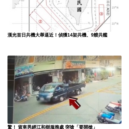
漢光首日共機大舉逼近！偵獲14架共機、9艘共艦
驚！ 貨車男經江和樹服務處 突嗆「要開槍」