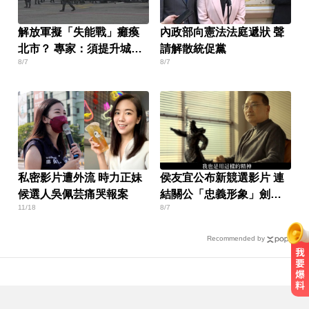
解放軍擬「失能戰」癱瘓
內政部向憲法法庭遞狀 聲
北市？ 專家：須提升城鎮
請解散統促黨
8/7
8/7
韌性
私密影片遭外流 時力正妹
侯友宜公布新競選影片 連
候選人吳佩芸痛哭報案
結關公「忠義形象」劍指
11/18
8/7
郭？
Recommended by
生人迴避！台中海線將送肉粽 路