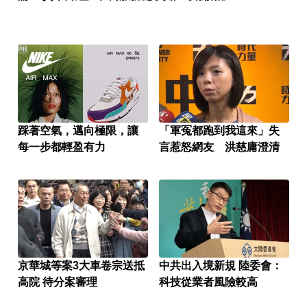
PR
踩著空氣，邁向極限，讓
「軍冤都跑到我這來」失
每一步都輕盈有力
言惹怒網友 洪慈庸澄清
京華城等案3大車卷宗送抵
中共出入境新規 陸委會：
高院 待分案審理
科技從業者風險較高