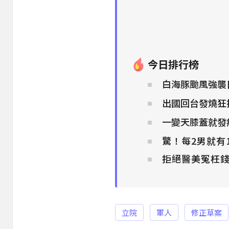
今日排行榜
白海豚颱風強襲
出國回台發燒狂
一變天膝蓋就發癢
驚！每2男就有
拒絕醫美冤枉錢
立院
軍人
修正草案