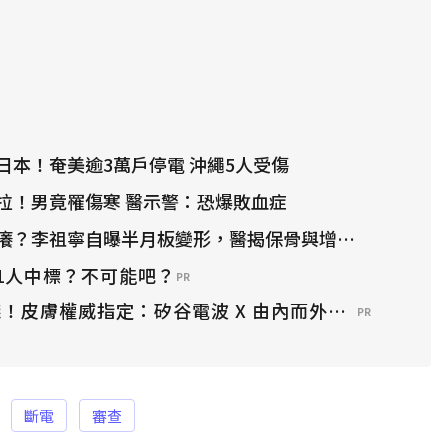
日本！奄美逾3萬戶停電 沖繩5人受傷
拉！男竟罹傷寒 醫示警：恐爆敗血症
？李祖寧自曝半月板變形，醫揭保骨與增肌兩大救星！
1人中標？不可能吧？
PR
！皮膚權威指定：矽谷電波 X 由內而外養出逆齡好膚
PR
斷電
審查