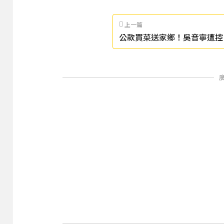
上一篇
公款買菜送家鄉！吳音寧遭控
哥」 貨車司機痛批說謊