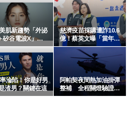
26美肌新趨勢「外泌
慈濟疫苗採購遭詐10.6
＋矽谷電波X」聯
億！蔡英文曝「當年最
開啟高階養膚新世
難決定」
代
2機率淪陷！你是好男
阿帕契夜間熱加油掛彈
是渣男？關鍵在這
整補 全程關燈驗證飛
官技術