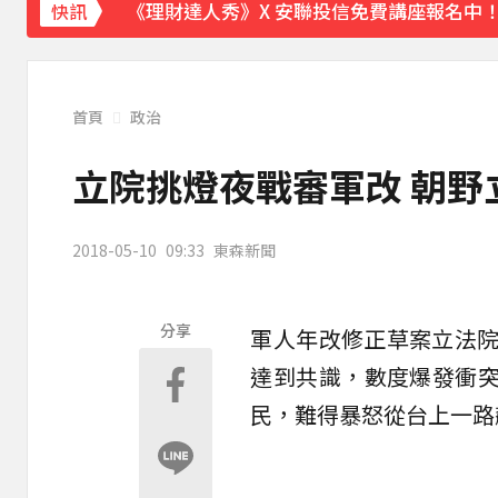
《理財達人秀》X 安聯投信免費講座報名中！搶
快訊
首頁
政治
立院挑燈夜戰審軍改 朝野
2018-05-10
09:33
東森新聞
分享
軍人
年改
修正草案
立法
達到共識，數度爆發衝
民，難得暴怒從台上一路