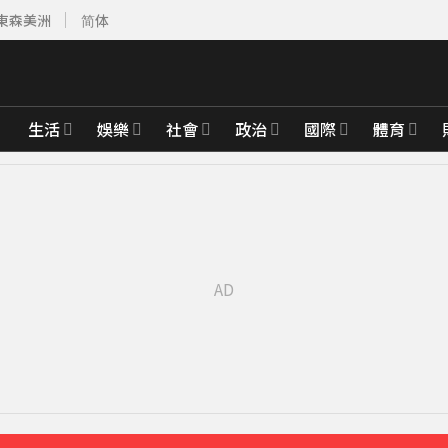
東森美洲
简体
生活
娛樂
社會
政治
國際
體育
先卡位 2027