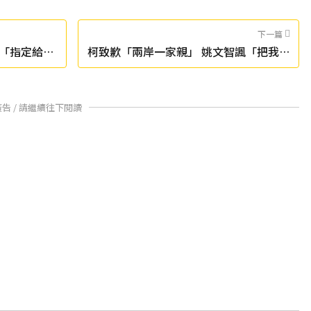
下一篇
「指定給表
柯致歉「兩岸一家親」 姚文智諷「把我們
當白癡」
廣告 / 請繼續往下閱讀