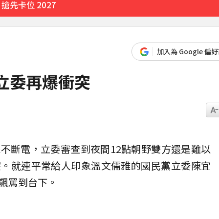
先卡位 2027
加入為 Google 偏
立委再爆衝突
院不
斷電
，立委
審查
到夜間12點朝野雙方還是難以
突。就連平常給人印象溫文儒雅的國民黨立委陳宜
飆罵到台下。