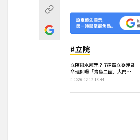
#立院
立院風水魔咒？ 7連霸立委涉貪
命理師曝「青島二館」大門沖
煞
2026-02-12 13:44