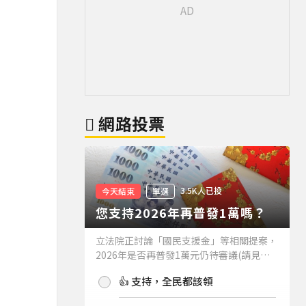
網路投票
3.5K人已投
今天結束
單選
質
您支持2026年再普發1萬嗎？
立法院正討論「國民支援金」等相關提案，
2026年是否再普發1萬元仍待審議(請見下
方新聞)。如果2026年再普發1萬元，你支
👍 支持，全民都該領
持嗎？