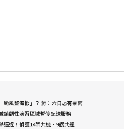
「颱風整備假」？ 蔣：六日恐有豪雨
城鎮韌性演習區域暫停配送服務
舉逼近！偵獲14架共機、9艘共艦