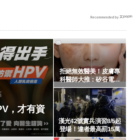
Recommended by
PR
拒絕無效醫美！皮膚專
科醫師大推：矽谷電波
X 讓肌膚由內而外更強
韌
PV，才有資
！
漢光42號實兵演習8/5起
登場！違者最高罰15萬