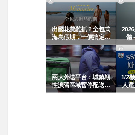
PR
PR
出國花費難抓？全包式
20
海島假期，一價搞定食
體
宿玩樂，省錢更省心！
手，
PR
兩大外送平台：城鎮韌
1/
性演習區域暫停配送服
人還
務