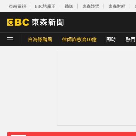
東森電視
EBC地產王
造咖
東森娛樂
東森財經
白海豚颱風
律師詐慈濟10億
即時
熱門
下載東森App，隨時掌握天下大小事！
《理財達人秀》X 安聯投信免費講座報名中！搶
下載東森App，隨時掌握天下大小事！