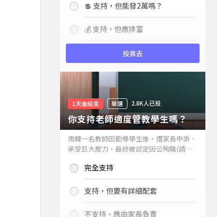
💲 支持，但能發2萬嗎？
💰 支持，但應排富
投票去
2.8K人已投
1天後結束
單選
你支持老師適度管教學生嗎？
南韓一名教師因勸導學生後，遭家長申訴、
承受巨大壓力，最終被認定因公殉職(請見
下列新聞)，引發外界關注教師教權。請問
完全支持
你支持老師適度管教學生嗎？
支持，但要有詳細配套
不支持，應由家長負責