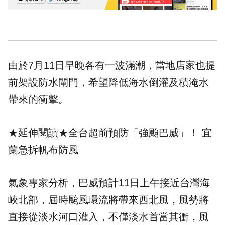
由於7月11日早晚各有一波
滿潮
，當地店家也提
前架設防水閘門，希望降低海水倒灌及積淹水
帶來的衝擊。
★延伸閱讀★
全台超前預防「強颱巴威」！ 宜
蘭急拆帆布防風
氣象專家分析，巴威預計11日上午接近台灣海
峽北部，屆時颱風環流將帶來西北風，風勢將
直接從淡水河口灌入，不僅淡水首當其衝，風