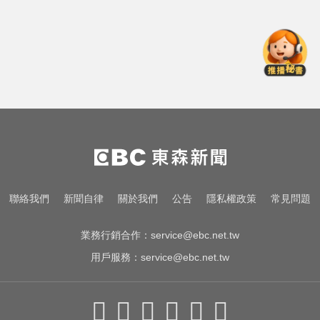
「千張大戶」還有245人
俄軍空襲烏克蘭首都基輔及周邊區
域 造成4人喪命
跌倒竟成致命殺手？醫揭長輩防骨
鬆失智三關鍵
6.4萬名股東注意！三商壽下市倒數
「千張大戶」還有245人
俄軍空襲烏克蘭首都基輔及周邊區
聯絡我們
新聞自律
關於我們
公告
隱私權政策
常見問題
域 造成4人喪命
業務行銷合作：
service@ebc.net.tw
用戶服務：
service@ebc.net.tw