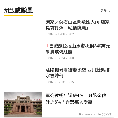
#巴威颱風
更多
獨家／尖石山區間歇性大雨 店家
提前打烊「砌牆防颱」
2026-08-08 20:02
巴威釀拉拉山水蜜桃損340萬元
果農戒備紅霞
2026-07-24 23:00
遮陽棚暴雨後變水袋 四川壯男排
水被沖倒
2026-07-18 16:15
軍公教明年調薪4％！月退金傳
升近6%「近55萬人受惠」
Recommended by