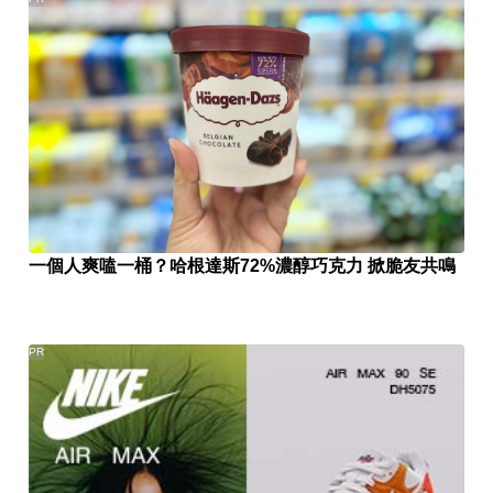
一個人爽嗑一桶？哈根達斯72%濃醇巧克力 掀脆友共鳴
PR