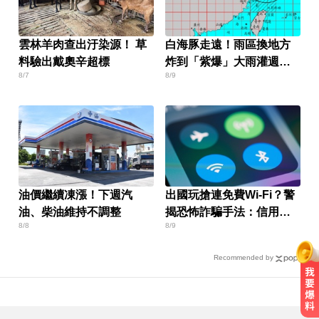
雲林羊肉查出汙染源！ 草
白海豚走遠！雨區換地方
料驗出戴奧辛超標
炸到「紫爆」大雨灌週末
8/7
8/9
才停
油價繼續凍漲！下週汽
出國玩搶連免費Wi-Fi？警
油、柴油維持不調整
揭恐怖詐騙手法：信用卡
8/8
8/9
資料恐被盜
Recommended by
6.4萬名股東注意！三商壽下市倒數