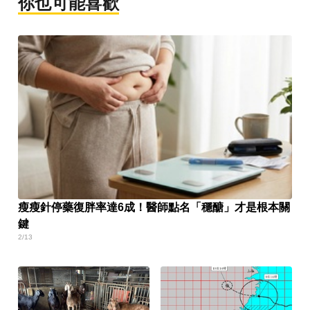
你也可能喜歡
瘦瘦針停藥復胖率達6成！醫師點名「穩醣」才是根本關
鍵
2/13