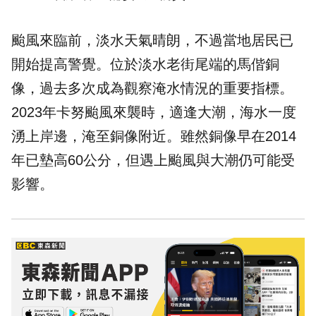
颱風來臨前，淡水天氣晴朗，不過當地居民已
開始提高警覺。位於淡水老街尾端的馬偕銅
像，過去多次成為觀察淹水情況的重要指標。
2023年卡努颱風來襲時，適逢大潮，海水一度
湧上岸邊，淹至銅像附近。雖然銅像早在2014
年已墊高60公分，但遇上颱風與大潮仍可能受
影響。