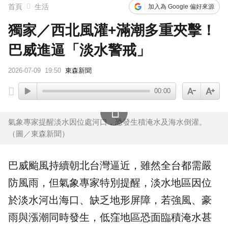
首頁
生活
加入為 Google 偏好來源
獨家／西北風灌+滿潮多重夾擊！
巴威進逼「淡水警戒」
2026-07-09
19:50
東森新聞
00:00
氣象專家提醒淡水因位處河口，恐發生積淹水及海水倒灌。
（圖／東森新聞）
巴威颱風
持續朝北台灣逼近，雖然全台都需嚴
防風雨，但氣象專家特別提醒，
淡水
地區因位
於淡水河出海口、缺乏地形屏障，若強風、豪
雨與漲潮同時發生，低窪地區恐面臨積
淹水
甚