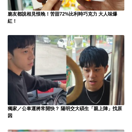
脆友都說相見恨晚！苦甜72%比利時巧克力 大人味爆
紅！
獨家／公車運將常開快？ 陽明交大碩生「親上陣」找原
因
PR