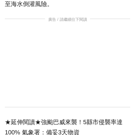
至
海水倒灌
風險。
廣告 / 請繼續往下閱讀
★延伸閱讀★
強颱巴威來襲！5縣市侵襲率達
100% 氣象署：備妥3天物資