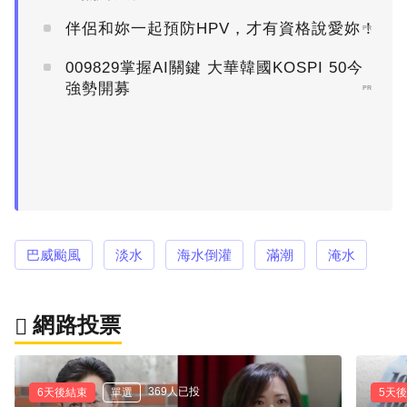
伴侶和妳一起預防HPV，才有資格說愛妳！
PR
009829掌握AI關鍵 大華韓國KOSPI 50今
強勢開募
PR
巴威颱風
淡水
海水倒灌
滿潮
淹水
網路投票
369人已投
6天後結束
單選
5天