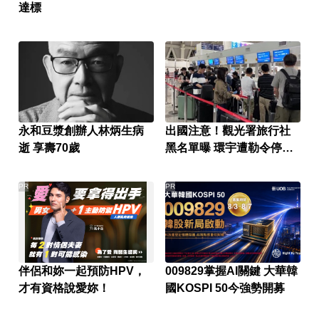
達標
永和豆漿創辦人林炳生病
出國注意！觀光署旅行社
逝 享壽70歲
黑名單曝 環宇遭勒令停
業、9家廢照
PR
PR
伴侶和妳一起預防HPV，
009829掌握AI關鍵 大華韓
才有資格說愛妳！
國KOSPI 50今強勢開募