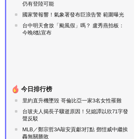
仍有登陸可能
國家警報響！氣象署發布巨浪告警 範圍曝光
台中明天會放「颱風假」嗎？ 盧秀燕拍板：
今晚8點宣布
今日排行榜
里約直升機墜毀 哥倫比亞一家3名女性罹難
台玻夫人揭長子驟逝原因！兒媳譚以欣71字發
聲反駁
MLB／鄭宗哲3A敲安貢獻3打點 鄧愷威中繼挨
轟無關勝敗