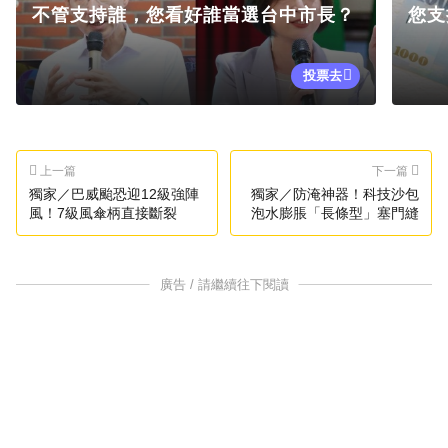
不管支持誰，您看好誰當選台中市長？
您支
投票去
上一篇
下一篇
獨家／巴威颱恐迎12級強陣
獨家／防淹神器！科技沙包
風！7級風傘柄直接斷裂
泡水膨脹「長條型」塞門縫
廣告 / 請繼續往下閱讀